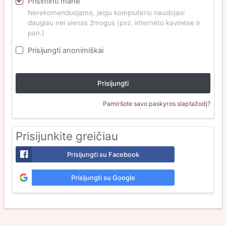
Prisiminti mane
Nerekomenduojama, jeigu kompiuteriu naudojasi
daugiau nei vienas žmogus (pvz. interneto kavinėse ir
pan.)
Prisijungti anonimiškai
Prisijungti
Pamiršote savo paskyros slaptažodį?
Prisijunkite greičiau
Prisijungti su Facebook
Prisijungti su Google