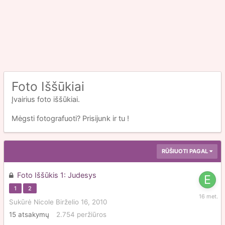
Foto Iššūkiai
Įvairius foto iššūkiai.
Mėgsti fotografuoti? Prisijunk ir tu !
RŪŠIUOTI PAGAL
Foto Iššūkis 1: Judesys
1
2
Liepos
Sukūrė
Nicole
Birželio 16, 2010
12,
2010
15
atsakymų
2.754
peržiūros