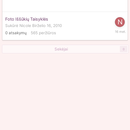
Foto Iššūkių Taisyklės
Sukūrė
Nicole
Birželio 16, 2010
Birželio
0
atsakymų
565
peržiūros
16,
2010
Sekėjai
0