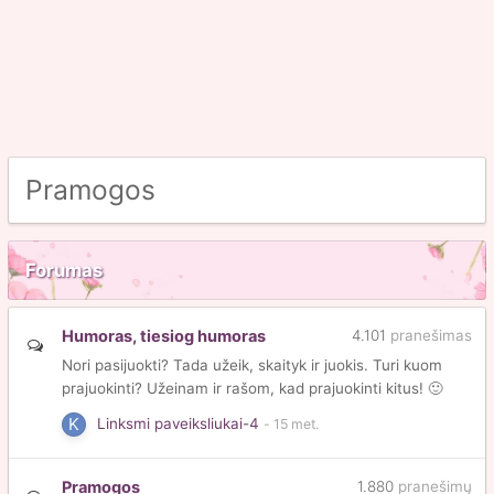
Pramogos
Forumas
Humoras, tiesiog humoras
4.101
pranešimas
Nori pasijuokti? Tada užeik, skaityk ir juokis. Turi kuom
prajuokinti? Užeinam ir rašom, kad prajuokinti kitus!
🙂
Linksmi paveiksliukai-4
Pramogos
1.880
pranešimų