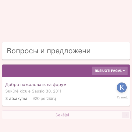
Вопросы и предложени
RŪŠIUOTI PAGAL
Добро пожаловать на форум
Sukūrė
kicule
Sausio 30, 2011
Kovo
3
atsakymai
920
peržiūrų
24,
2011
Sekėjai
0