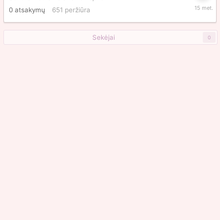
Balandž
0
atsakymų
651
peržiūra
10,
2011
Sekėjai
0