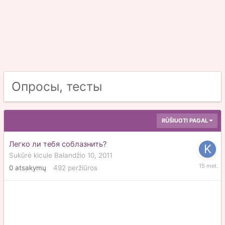
Опросы, тесты
RŪŠIUOTI PAGAL
Легко ли тебя соблазнить?
Sukūrė
kicule
Balandžio 10, 2011
Balandž
0
atsakymų
492
peržiūros
10,
2011