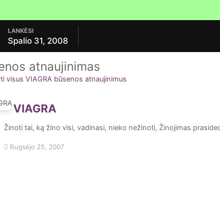
LANKĖSI
Spalio 31, 2008
enos atnaujinimas
i visus VIAGRA būsenos atnaujinimus
VIAGRA
Žinoti tai, ką žino visi, vadinasi, nieko nežinoti, Žinojimas pras
Rugsėjo 25, 2007