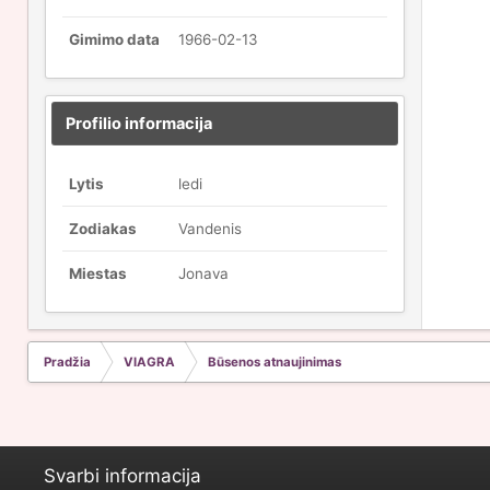
Gimimo data
1966-02-13
Profilio informacija
Lytis
ledi
Zodiakas
Vandenis
Miestas
Jonava
Pradžia
VIAGRA
Būsenos atnaujinimas
Svarbi informacija