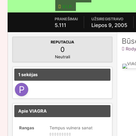
V.I.P.
PRANEŠIMAI
UŽSIREGISTRAVO
5.111
Liepos 9, 2005
Būs
REPUTACIJA
0
Rodyt
Neutrali
1 sekėjas
Apie VIAGRA
Rangas
Tempus vulnera sanat