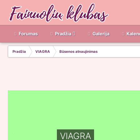
Forumas
Pradžia
Galerija
Kalen
Pradžia
VIAGRA
Būsenos atnaujinimas
VIAGRA