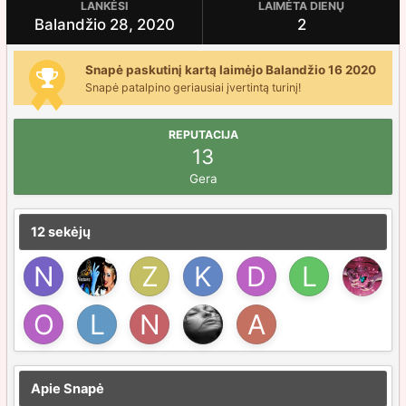
LANKĖSI
LAIMĖTA DIENŲ
Balandžio 28, 2020
2
Snapė paskutinį kartą laimėjo Balandžio 16 2020
Snapė patalpino geriausiai įvertintą turinį!
REPUTACIJA
13
Gera
12 sekėjų
Apie Snapė