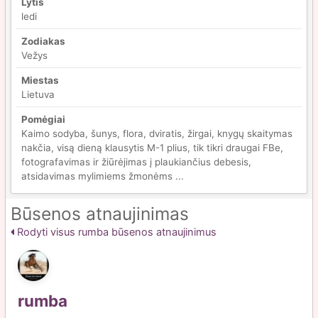
Lytis
ledi
Zodiakas
Vežys
Miestas
Lietuva
Pomėgiai
Kaimo sodyba, šunys, flora, dviratis, žirgai, knygų skaitymas
nakčia, visą dieną klausytis M-1 plius, tik tikri draugai FBe,
fotografavimas ir žiūrėjimas į plaukiančius debesis,
atsidavimas mylimiems žmonėms ...
Būsenos atnaujinimas
Rodyti visus rumba būsenos atnaujinimus
rumba