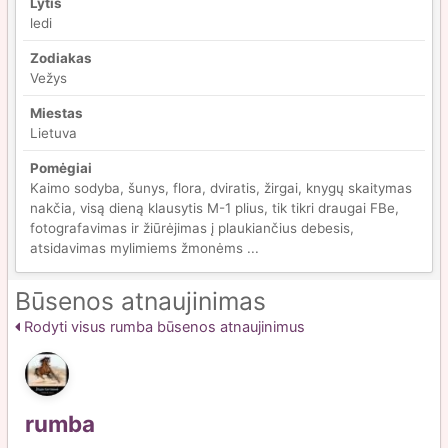
Lytis
ledi
Zodiakas
Vežys
Miestas
Lietuva
Pomėgiai
Kaimo sodyba, šunys, flora, dviratis, žirgai, knygų skaitymas
nakčia, visą dieną klausytis M-1 plius, tik tikri draugai FBe,
fotografavimas ir žiūrėjimas į plaukiančius debesis,
atsidavimas mylimiems žmonėms ...
Būsenos atnaujinimas
Rodyti visus rumba būsenos atnaujinimus
rumba