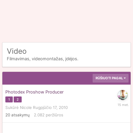
Video
Filmavimas, videomontažas, įdėjos.
RŪŠIUOTI PAGAL
Photodex Proshow Producer
1
2
Sausio
Sukūrė
Nicole
Rugpjūčio 17, 2010
12,
20
atsakymų
2.082
peržiūros
2011