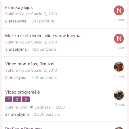
Filmuku įdėjos
Sukūrė
kicule
Spalio 3, 2010
Spalio
8
atsakymai
841
peržiūra
13,
2010
Muzika skirta video, slide show kūrybai
Sukūrė
kicule
Spalio 3, 2010
Spalio
3
atsakymai
729
peržiūros
9,
2010
Video montažas, filmukai
Sukūrė
kicule
Spalio 3, 2010
Spalio
2
atsakymai
743
peržiūros
6,
2010
Video programėlė
1
2
3
Gruodži
Sukūrė
Sindi ♥
Gegužės 1, 2006
27,
27
atsakymai
2.370
peržiūrų
2009