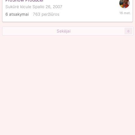
ProShow Producer
Sukūrė
kicule
Spalio 26, 2007
Spalio
6
atsakymai
763
peržiūros
26,
2009
Sekėjai
0