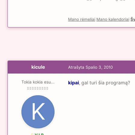
Mano rėmeliai
Mano kalendoriai
Šv
kicule
Atrašyta
Spalio 3, 2010
Tokia kokia esu...
kipai
, gal turi šia programą?
V.I.P.