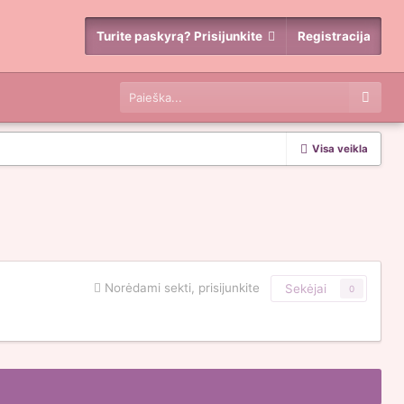
Turite paskyrą? Prisijunkite
Registracija
Visa veikla
Norėdami sekti, prisijunkite
Sekėjai
0