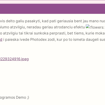
vis delto galiu pasakyti, kad pati geriausia bent jau mano 
alumo atzvilgiu, neradau geriau atrodanciu efektu
tzvilgiu tai tikrai sunkoka perprasti, bet tiems, kurie moka d
ed
i paieska ivede Photodex zodi, kur po to ismeta daugeli susi
programos Demo ;)