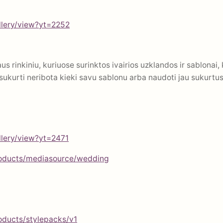
llery/view?yt=2252
s rinkiniu, kuriuose surinktos ivairios uzklandos ir sablonai, ka
sukurti neribota kieki savu sablonu arba naudoti jau sukurtus
lery/view?yt=2471
oducts/mediasource/wedding
ducts/stylepacks/v1