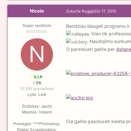
Nicole
Sukurta
Rugpjūčio 17, 2010
Super senbūvis
Bandziau daugeli programu ir 
Vien tik profesion
Naudojimo sunkumo a
O parsisiusti galite per
4shar
V.I.P.
56
10.265 pranešimai
Lytis:
Ledi
Zodiakas:
Jautis
Miestas:
Ireland
Cia galite pasiziureti keleta 
Pomėgiai:
***Photoshop,
Digital Scrapbooking,