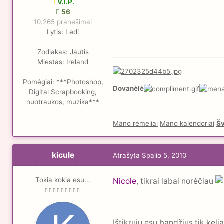
V.I.P.
56
10.265 pranešimai
Lytis:
Ledi
Zodiakas:
Jautis
Miestas:
Ireland
Pomėgiai:
***Photoshop,
Dovanėlė
Digital Scrapbooking,
nuotraukos, muzika***
Mano rėmeliai
Mano kalendoriai
Šv
kicule
Atrašyta
Spalio 5, 2010
Tokia kokia esu...
Nicole
, tikrai labai norėčiau
Ištikruju esu bandžius tik kelia