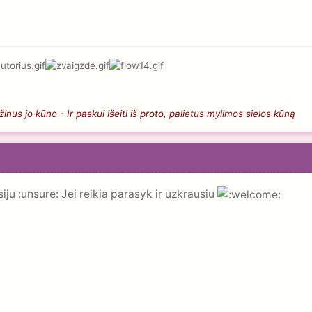
nus jo kūno - Ir paskui išeiti iš proto, palietus mylimos sielos kūną
siju :unsure: Jei reikia parasyk ir uzkrausiu