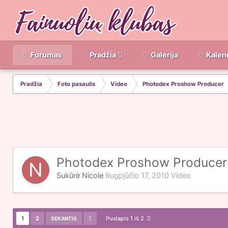
Forumas
Pradžia
Galerija
Kalen
Pradžia
Foto pasaulis
Video
Photodex Proshow Producer
Photodex Proshow Producer
Sukūrė
Nicole
Rugpjūčio 17, 2010
Video
1
2
Puslapis 1 iš 2
SEKANTIS