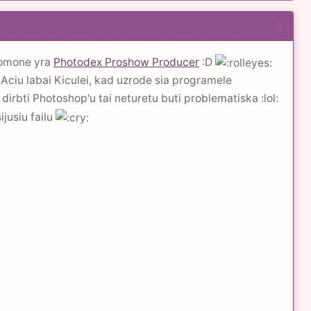
nuomone yra
Photodex Proshow Producer
:D
Aciu labai Kiculei, kad uzrode sia programele
irbti Photoshop'u tai neturetu buti problematiska :lol:
jusiu failu