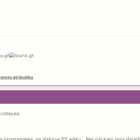
encių atributika
s programėles, na išskirus PS aišku... Bet gal kaip nors išsiaiš