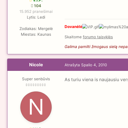
104
15.952 pranešimai
Lytis:
Ledi
Dovanėlė
Zodiakas:
Mergelė
Miestas:
Kaunas
Skaitome
forumo taisyklės
Galima pamilti žmogaus sielą nepaži
Nicole
Atrašyta
Spalio 4, 2010
Super senbūvis
As turiu viena is naujausiu ver