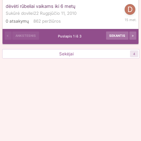
dėvėti rūbeliai vaikams iki 6 metų
Sukūrė
dovilei22
Rugpjūčio 11, 2010
Rugpjūč
0
atsakymų
862
peržiūros
11,
2010
ANKSTESNIS
SEKANTIS
Puslapis 1 iš 3
Sekėjai
4