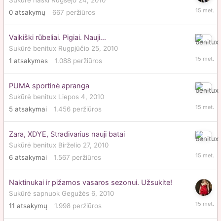
Sukūrė
haski
Rugsėjo 24, 2010
Rugsėjo
0
atsakymų
667
peržiūros
24,
2010
Vaikiški rūbeliai. Pigiai. Nauji...
Rugpjūč
Sukūrė
benitux
Rugpjūčio 25, 2010
31,
1
atsakymas
1.088
peržiūros
2010
PUMA sportinė apranga
Rugpjūč
Sukūrė
benitux
Liepos 4, 2010
31,
5
atsakymai
1.456
peržiūros
2010
Zara, XDYE, Stradivarius nauji batai
Rugpjūč
Sukūrė
benitux
Birželio 27, 2010
31,
6
atsakymai
1.567
peržiūros
2010
Naktinukai ir pižamos vasaros sezonui. Užsukite!
Sukūrė
sapnuok
Gegužės 6, 2010
Rugpjūč
11
atsakymų
1.998
peržiūros
21,
2010