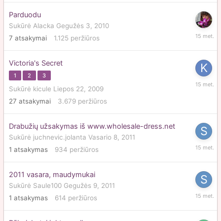
Parduodu
Sukūrė
Alacka
Gegužės 3, 2010
Birželio
7
atsakymai
1.125
peržiūros
2,
2011
Victoria's Secret
1
2
3
Gegužė
Sukūrė
kicule
Liepos 22, 2009
26,
27
atsakymai
3.679
peržiūros
2011
Drabužių užsakymas iš www.wholesale-dress.net
Sukūrė
juchnevic.jolanta
Vasario 8, 2011
Gegužė
1
atsakymas
934
peržiūros
25,
2011
2011 vasara, maudymukai
Sukūrė
Saule100
Gegužės 9, 2011
Gegužė
1
atsakymas
614
peržiūros
25,
2011