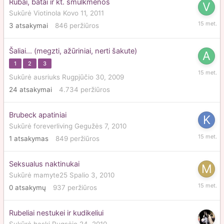
Rūbai, batai ir kt. smulkmenos
Sukūrė
Viotinola
Kovo 11, 2011
Kovo
3
atsakymai
846
peržiūros
14,
2011
Šaliai... (megzti, ažūriniai, nerti šakute)
1
2
3
Vasario
Sukūrė
ausriuks
Rugpjūčio 30, 2009
11,
24
atsakymai
4.734
peržiūros
2011
Brubeck apatiniai
Sukūrė
foreverliving
Gegužės 7, 2010
Lapkriči
1
atsakymas
849
peržiūros
1,
2010
Seksualus naktinukai
Sukūrė
mamyte25
Spalio 3, 2010
Spalio
0
atsakymų
937
peržiūros
3,
2010
Rubeliai nestukei ir kudikeliui