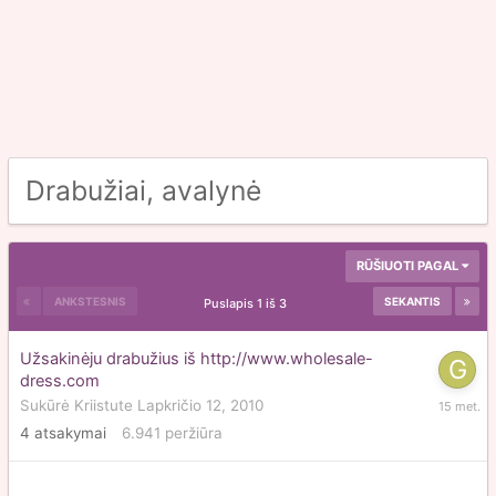
Drabužiai, avalynė
RŪŠIUOTI PAGAL
ANKSTESNIS
SEKANTIS
Puslapis 1 iš 3
Užsakinėju drabužius iš http://www.wholesale-
dress.com
Birželio
Sukūrė
Kriistute
Lapkričio 12, 2010
5,
4
atsakymai
6.941
peržiūra
2011