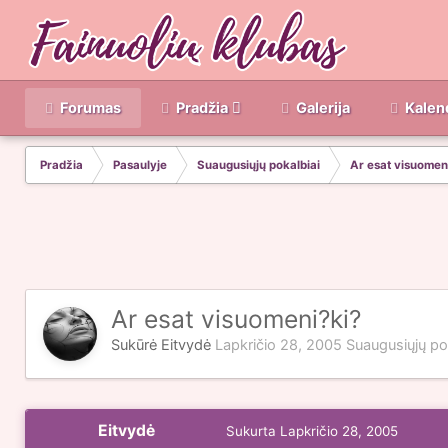
Forumas
Pradžia
Galerija
Kalen
Pradžia
Pasaulyje
Suaugusiųjų pokalbiai
Ar esat visuomen
Ar esat visuomeni?ki?
Sukūrė
Eitvydė
Lapkričio 28, 2005
Suaugusiųjų po
Eitvydė
Sukurta
Lapkričio 28, 2005