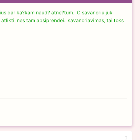
Plius dar ka?kam naud? atne?tum.. O savanoriu juk
 atlikti, nes tam apsiprendei.. savanoriavimas, tai toks