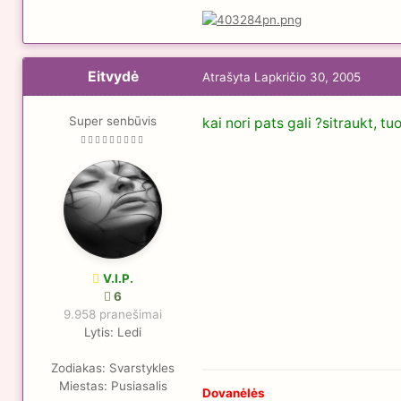
Eitvydė
Atrašyta
Lapkričio 30, 2005
Super senbūvis
kai nori pats gali ?sitraukt, t
V.I.P.
6
9.958 pranešimai
Lytis:
Ledi
Zodiakas:
Svarstykles
Miestas:
Pusiasalis
Dovanėlės