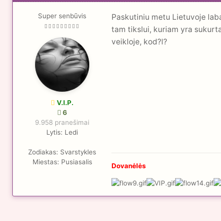
Super senbūvis
Paskutiniu metu Lietuvoje lab
tam tikslui, kuriam yra sukurt
veikloje, kod?l?
V.I.P.
6
9.958 pranešimai
Lytis:
Ledi
Zodiakas:
Svarstykles
Miestas:
Pusiasalis
Dovanėlės