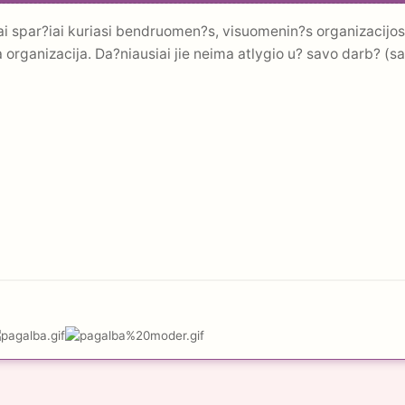
ai spar?iai kuriasi bendruomen?s, visuomenin?s organizacijos
a organizacija. Da?niausiai jie neima atlygio u? savo darb? (s