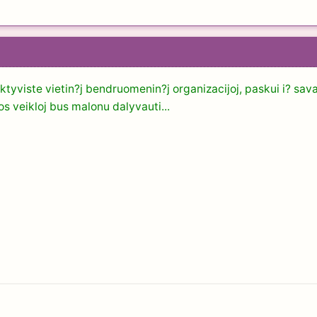
yviste vietin?j bendruomenin?j organizacijoj, paskui i? savan
ios veikloj bus malonu dalyvauti...