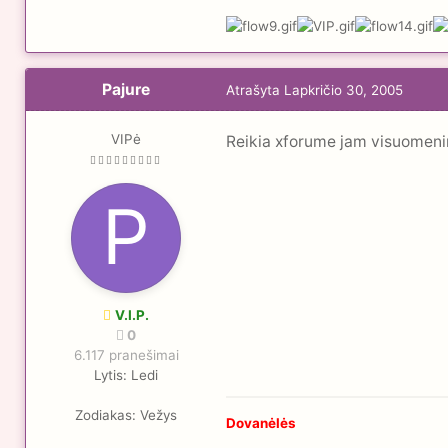
Pajure
Atrašyta
Lapkričio 30, 2005
VIPė
Reikia xforume jam visuomenin?
V.I.P.
0
6.117 pranešimai
Lytis:
Ledi
Zodiakas:
Vežys
Dovanėlės