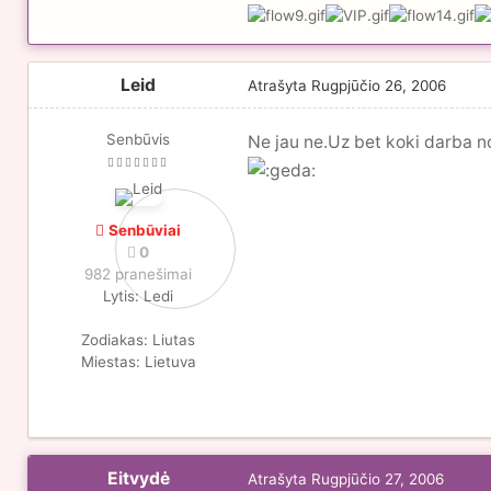
Leid
Atrašyta
Rugpjūčio 26, 2006
Senbūvis
Ne jau ne.Uz bet koki darba no
Senbūviai
0
982 pranešimai
Lytis:
Ledi
Zodiakas:
Liutas
Miestas:
Lietuva
Eitvydė
Atrašyta
Rugpjūčio 27, 2006