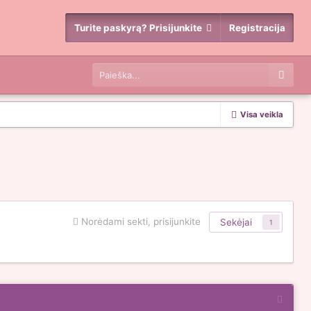
Turite paskyrą? Prisijunkite
Registracija
Visa veikla
Norėdami sekti, prisijunkite
Sekėjai
1