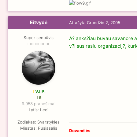
Eitvydė
Atrašyta
Gruodžio 2, 2005
Super senbūvis
A? anks?iau buvau savanore akt
v?l susirasiu organizacij?, kur
V.I.P.
6
9.958 pranešimai
Lytis:
Ledi
Zodiakas:
Svarstykles
Miestas:
Pusiasalis
Dovanėlės