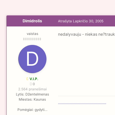
Dimidrolis
Atrašyta
Lapkričio 30, 2005
vaistas
nedalyvauju - niekas ne?trauki
V.I.P.
0
2.564 pranešimai
Lytis:
Džentelmenas
Miestas:
Kaunas
...............................................
Pomėgiai:
gydyti...