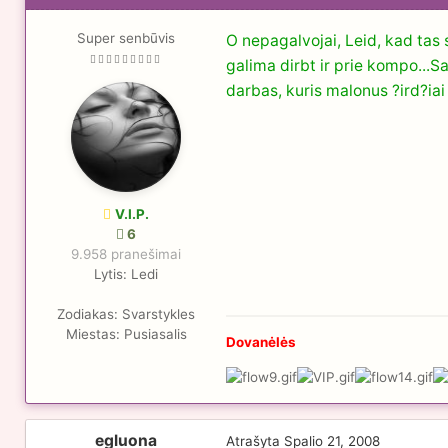
Super senbūvis
O nepagalvojai, Leid, kad tas 
galima dirbt ir prie kompo...Sa
darbas, kuris malonus ?ird?iai
V.I.P.
6
9.958 pranešimai
Lytis:
Ledi
Zodiakas:
Svarstykles
Miestas:
Pusiasalis
Dovanėlės
egluona
Atrašyta
Spalio 21, 2008