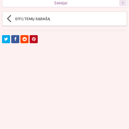
Sekėjai
1
EITI Į TEMŲ SĄRAŠĄ