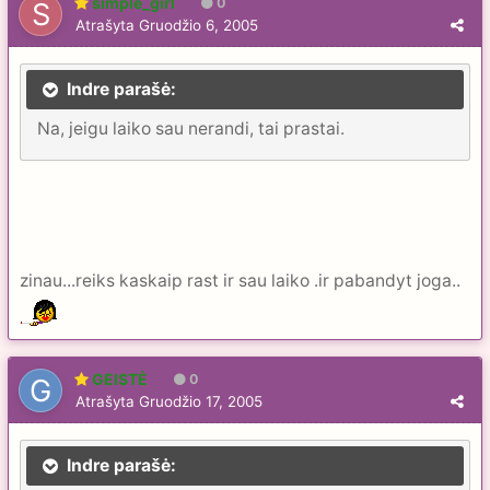
simple_girl
0
Atrašyta
Gruodžio 6, 2005
Indre parašė:
Na, jeigu laiko sau nerandi, tai prastai.
zinau...reiks kaskaip rast ir sau laiko .ir pabandyt joga..
GEISTĖ
0
Atrašyta
Gruodžio 17, 2005
Indre parašė: