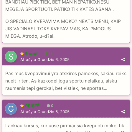
BAND?IAU ?IEK TIEK, BET MAN NEPATIKO.NESU
MEGEJA SPORTUOTI. PATIKO TIK KATES ASANA .
O SPECIALO KVEPAVIMA MOKO? NEATSIMENU, KAIP
JIS VADINASI. TOKS KVEPAVIMAS, KAI ?MOGUS
MIEGA. Atrodo, u-d?ai.
Snapė
13
Atrašyta
Gruodžio 6, 2005
Pas mus kvepavimui yra atskiros pamokos, sakiau reiks
nueit ir ten. As kazkodel joga sportu nelaikau, aisku
raumenis tepi gerokai, bet vistiek, ne sportas...
GEISTĖ
0
Atrašyta
Gruodžio 6, 2005
Lankiau kursus, kuriuose pirmiausia kvepuoti moke, tik