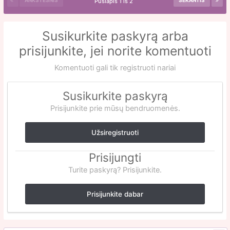
ANKSTESNIS
SEKANTIS
Puslapis 1 iš 2
Susikurkite paskyrą arba
prisijunkite, jei norite komentuoti
Komentuoti gali tik registruoti nariai
Susikurkite paskyrą
Prisijunkite prie mūsų bendruomenės.
Užsiregistruoti
Prisijungti
Turite paskyrą? Prisijunkite.
Prisijunkite dabar