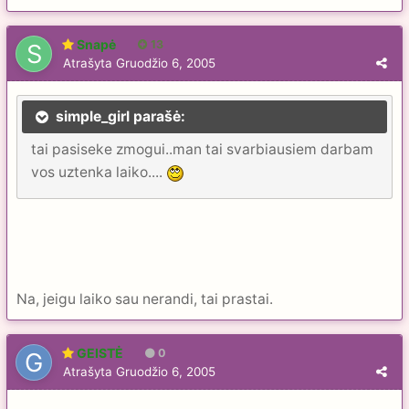
Snapė
13
Atrašyta
Gruodžio 6, 2005
simple_girl parašė:
tai pasiseke zmogui..man tai svarbiausiem darbam
vos uztenka laiko....
Na, jeigu laiko sau nerandi, tai prastai.
GEISTĖ
0
Atrašyta
Gruodžio 6, 2005