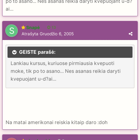
po to asano... Nes asanas reikia daryti kvepuojant u-d?
ai...
Snapė
13
Atrašyta
Gruodžio 6, 2005
GEISTE parašė:
Lankiau kursus, kuriuose pirmiausia kvepuoti
moke, tik po to asano... Nes asanas reikia daryti
kvepuojant u-d?ai...
Na matai amerikonai reiskia kitaip daro :doh