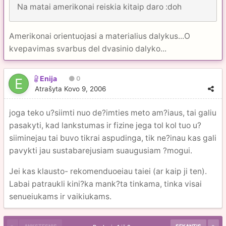
Na matai amerikonai reiskia kitaip daro :doh
Amerikonai orientuojasi a materialius dalykus...O
kvepavimas svarbus del dvasinio dalyko...
Enija
0
Atrašyta
Kovo 9, 2006
joga teko u?siimti nuo de?imties meto am?iaus, tai galiu
pasakyti, kad lankstumas ir fizine jega tol kol tuo u?
siiminejau tai buvo tikrai aspudinga, tik ne?inau kas gali
pavykti jau sustabarejusiam suaugusiam ?mogui.
Jei kas klausto- rekomenduoeiau taiei (ar kaip ji ten).
Labai patraukli kini?ka mank?ta tinkama, tinka visai
senueiukams ir vaikiukams.