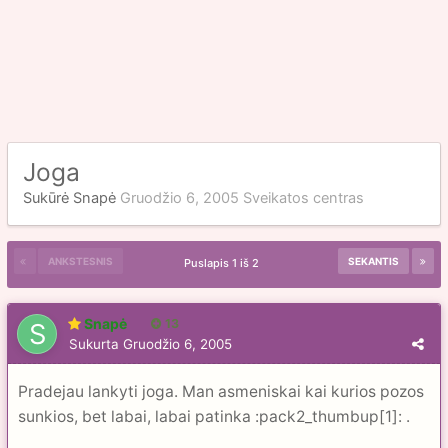
Joga
Sukūrė
Snapė
Gruodžio 6, 2005
Sveikatos centras
ANKSTESNIS
SEKANTIS
Puslapis 1 iš 2
Snapė
13
Sukurta
Gruodžio 6, 2005
Pradejau lankyti joga. Man asmeniskai kai kurios pozos
sunkios, bet labai, labai patinka :pack2_thumbup[1]: .