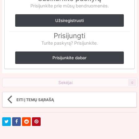
Prisijunkite prie mūsų bendruomenės.
Užsiregistruoti
Prisijungti
Turite paskyrą? Prisijunkite.
Prisijunkite dabar
Sekėjai
0
EITI Į TEMŲ SĄRAŠĄ