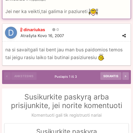
Jei ner ka veikti,tai galima ir paziureti
dinariukas
0
Atrašyta
Kovo 16, 2007
na si savaitgali tai bent jau man bus paidomios temos
tai jeigu rasiu laiko tai butinai pasiziuresiu
ANKSTESNIS
SEKANTIS
Puslapis 1 iš 3
Susikurkite paskyrą arba
prisijunkite, jei norite komentuoti
Komentuoti gali tik registruoti nariai
Susikurkite paskyrą