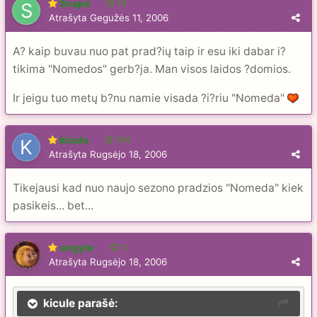
Snapė
13
Atrašyta
Gegužės 11, 2006
A? kaip buvau nuo pat prad?ių taip ir esu iki dabar i?
tikima "Nomedos" gerb?ja. Man visos laidos ?domios.
Ir jeigu tuo metų b?nu namie visada ?i?riu "Nomeda"
kicule
104
Atrašyta
Rugsėjo 18, 2006
Tikejausi kad nuo naujo sezono pradzios "Nomeda" kiek
pasikeis... bet...
uogyte
3
Atrašyta
Rugsėjo 18, 2006
kicule parašė: