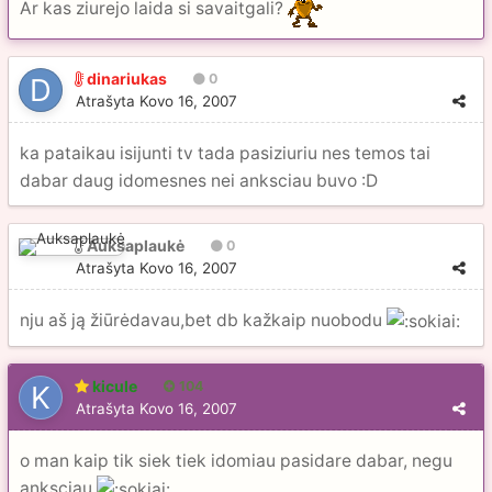
Ar kas ziurejo laida si savaitgali?
dinariukas
0
Atrašyta
Kovo 16, 2007
ka pataikau isijunti tv tada pasiziuriu nes temos tai
dabar daug idomesnes nei anksciau buvo :D
Auksaplaukė
0
Atrašyta
Kovo 16, 2007
nju aš ją žiūrėdavau,bet db kažkaip nuobodu
kicule
104
Atrašyta
Kovo 16, 2007
o man kaip tik siek tiek idomiau pasidare dabar, negu
anksciau