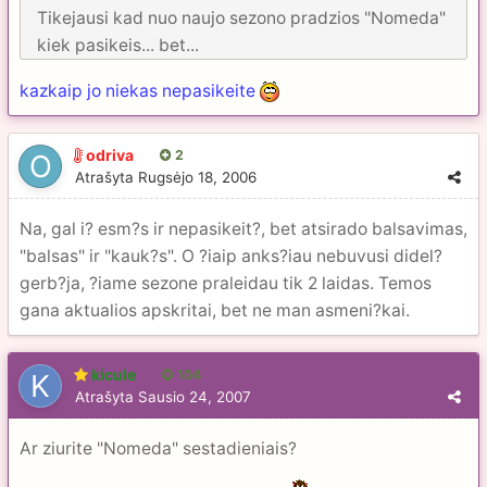
Tikejausi kad nuo naujo sezono pradzios "Nomeda"
kiek pasikeis... bet...
kazkaip jo niekas nepasikeite
odriva
2
Atrašyta
Rugsėjo 18, 2006
Na, gal i? esm?s ir nepasikeit?, bet atsirado balsavimas,
"balsas" ir "kauk?s". O ?iaip anks?iau nebuvusi didel?
gerb?ja, ?iame sezone praleidau tik 2 laidas. Temos
gana aktualios apskritai, bet ne man asmeni?kai.
kicule
104
Atrašyta
Sausio 24, 2007
Ar ziurite "Nomeda" sestadieniais?