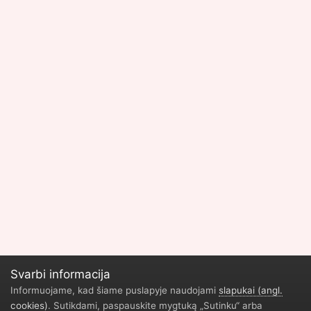
Svarbi informacija
Informuojame, kad šiame puslapyje naudojami
slapukai (angl.
cookies)
. Sutikdami, paspauskite mygtuką „Sutinku“ arba