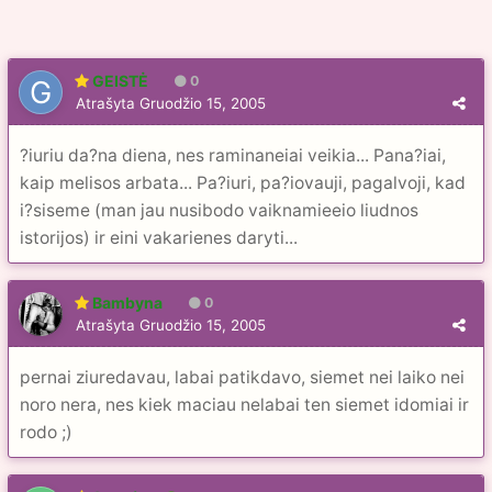
GEISTĖ
0
Atrašyta
Gruodžio 15, 2005
?iuriu da?na diena, nes raminaneiai veikia... Pana?iai,
kaip melisos arbata... Pa?iuri, pa?iovauji, pagalvoji, kad
i?siseme (man jau nusibodo vaiknamieeio liudnos
istorijos) ir eini vakarienes daryti...
Bambyna
0
Atrašyta
Gruodžio 15, 2005
pernai ziuredavau, labai patikdavo, siemet nei laiko nei
noro nera, nes kiek maciau nelabai ten siemet idomiai ir
rodo ;)