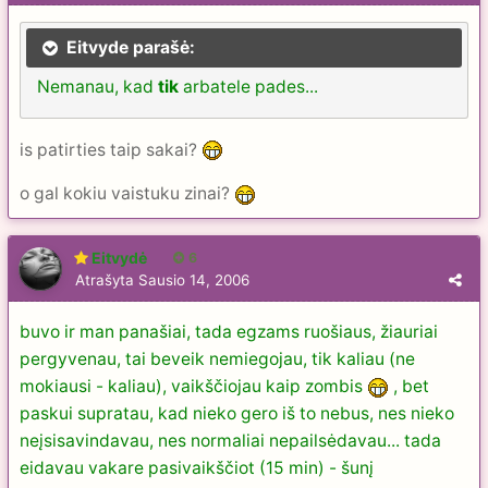
Eitvyde parašė:
Nemanau, kad
tik
arbatele pades...
is patirties taip sakai?
o gal kokiu vaistuku zinai?
Eitvydė
6
Atrašyta
Sausio 14, 2006
buvo ir man panašiai, tada egzams ruošiaus, žiauriai
pergyvenau, tai beveik nemiegojau, tik kaliau (ne
mokiausi - kaliau), vaikščiojau kaip zombis
, bet
paskui supratau, kad nieko gero iš to nebus, nes nieko
neįsisavindavau, nes normaliai nepailsėdavau... tada
eidavau vakare pasivaikščiot (15 min) - šunį