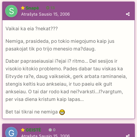
Snapė
13
Atrašyta
Sausio 15, 2006
Vaikai ka eia ?nekat???
Nemiga, prasideda, po tokio miegojumo kaip jus
pasakojat tik po trijo menesio ma?daug.
Dabar papraseiausiai i?ejai i? ritmo... Del sesijos ir
visokio kitokio problemo. Pades dabar tau viskas ka
Eitvyde ra?e, daug vaikseiok, gerk arbata raminaneia,
stengis keltis kuo ankseiau, ir tuo paeiu eik gult
ankseiau. O tai dar rodo kad nei?varksti...I?vargtum,
per visa diena kristum kaip lapas...
Bet tai tikrai ne nemiga
GEISTĖ
0
Atrašyta
Sausio 15, 2006