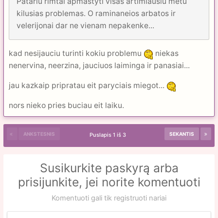
Patariu rimtai apmastyti visas artimiausiu metu
kilusias problemas. O raminaneios arbatos ir
velerijonai dar ne vienam nepakenke...
kad nesijauciu turinti kokiu problemu
niekas
nenervina, neerzina, jauciuos laiminga ir panasiai...
jau kazkaip pripratau eit paryciais miegot...
nors nieko pries buciau eit laiku.
ANKSTESNIS
SEKANTIS
Puslapis 1 iš 3
Susikurkite paskyrą arba
prisijunkite, jei norite komentuoti
Komentuoti gali tik registruoti nariai