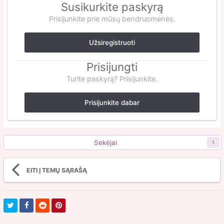
Susikurkite paskyrą
Prisijunkite prie mūsų bendruomenės.
Užsiregistruoti
Prisijungti
Turite paskyrą? Prisijunkite.
Prisijunkite dabar
Sekėjai
1
EITI Į TEMŲ SĄRAŠĄ