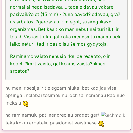
normaliai nepailsedavau... tada eidavau vakare
pasivaik?eiot (15 min) - ?una paved?iodavau, gra?
us arbatos i?gerdavau ir miegot, susireguliavo
organizmas. Bet kas tiko man nebutinai turi tikti ir
tau :) Viskas truko gal koka menesa tu manau tiek
laiko neturi, tad ir pasioliau ?eimos gydytoja.
Raminamo vaisto nenusipirksi be recepto, o ir
kodel i?kart vaisto, gal kokios vaista?olines
arbatos?
nu man ir sesija ir tie egzaminiukai bet kad jau visai
aptingai, nelabai tesimokinu :doh tai nemanau kad nuo
mokslu
na raminamuju pati nenoreciau pradet gert
teks kokiu arbateliu pasidomet vaistinese