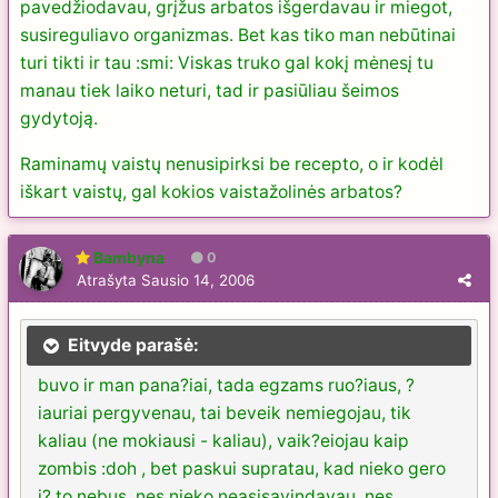
pavedžiodavau, grįžus arbatos išgerdavau ir miegot,
susireguliavo organizmas. Bet kas tiko man nebūtinai
turi tikti ir tau :smi: Viskas truko gal kokį mėnesį tu
manau tiek laiko neturi, tad ir pasiūliau šeimos
gydytoją.
Raminamų vaistų nenusipirksi be recepto, o ir kodėl
iškart vaistų, gal kokios vaistažolinės arbatos?
Bambyna
0
Atrašyta
Sausio 14, 2006
Eitvyde parašė:
buvo ir man pana?iai, tada egzams ruo?iaus, ?
iauriai pergyvenau, tai beveik nemiegojau, tik
kaliau (ne mokiausi - kaliau), vaik?eiojau kaip
zombis :doh , bet paskui supratau, kad nieko gero
i? to nebus, nes nieko neasisavindavau, nes