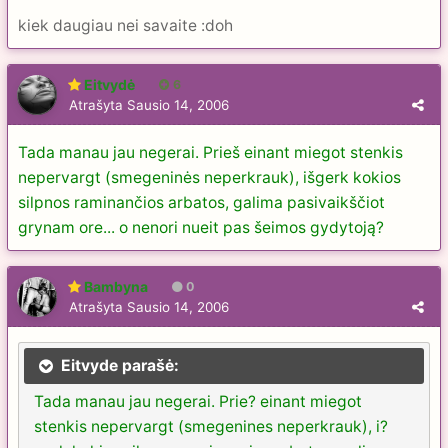
kiek daugiau nei savaite :doh
Eitvydė
6
Atrašyta
Sausio 14, 2006
Tada manau jau negerai. Prieš einant miegot stenkis
nepervargt (smegeninės neperkrauk), išgerk kokios
silpnos raminančios arbatos, galima pasivaikščiot
grynam ore... o nenori nueit pas šeimos gydytoją?
Bambyna
0
Atrašyta
Sausio 14, 2006
Eitvyde parašė:
Tada manau jau negerai. Prie? einant miegot
stenkis nepervargt (smegenines neperkrauk), i?