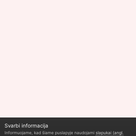
Svarbi informacija
Informuojame, kad šiame puslapyje naudojami
slapukai (angl.