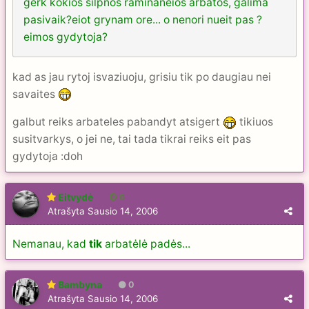
gerk kokios silpnos raminaneios arbatos, galima
pasivaik?eiot grynam ore... o nenori nueit pas ?
eimos gydytoja?
kad as jau rytoj isvaziuoju, grisiu tik po daugiau nei
savaites
galbut reiks arbateles pabandyt atsigert
tikiuos
susitvarkys, o jei ne, tai tada tikrai reiks eit pas
gydytoja :doh
Eitvydė
6
Atrašyta
Sausio 14, 2006
Nemanau, kad
tik
arbatėlė padės...
Bambyna
0
Atrašyta
Sausio 14, 2006