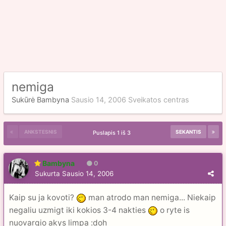
nemiga
Sukūrė
Bambyna
Sausio 14, 2006
Sveikatos centras
ANKSTESNIS
SEKANTIS
Puslapis 1 iš 3
Bambyna
0
Sukurta
Sausio 14, 2006
Kaip su ja kovoti?
man atrodo man nemiga... Niekaip
negaliu uzmigt iki kokios 3-4 nakties
o ryte is
nuovargio akys limpa :doh