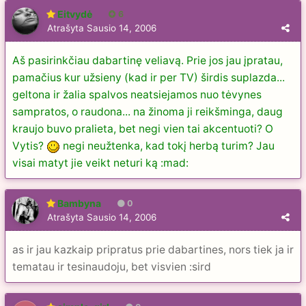
Eitvydė
6
Atrašyta
Sausio 14, 2006
Aš pasirinkčiau dabartinę veliavą. Prie jos jau įpratau,
pamačius kur užsieny (kad ir per TV) širdis suplazda...
geltona ir žalia spalvos neatsiejamos nuo tėvynes
sampratos, o raudona... na žinoma ji reikšminga, daug
kraujo buvo pralieta, bet negi vien tai akcentuoti? O
Vytis?
negi neužtenka, kad tokį herbą turim? Jau
visai matyt jie veikt neturi ką :mad:
Bambyna
0
Atrašyta
Sausio 14, 2006
as ir jau kazkaip pripratus prie dabartines, nors tiek ja ir
tematau ir tesinaudoju, bet visvien :sird