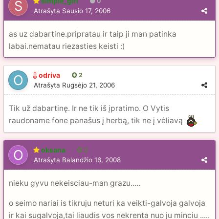
simple_girl
0
Atrašyta
Sausio 17, 2006
as uz dabartine.pripratau ir taip ji man patinka
labai.nematau riezasties keisti :)
odriva
2
Atrašyta
Rugsėjo 21, 2006
Tik už dabartinę. Ir ne tik iš įpratimo. O Vytis
raudoname fone panašus į herbą, tik ne į vėliavą
oksana
2
Atrašyta
Balandžio 16, 2008
nieku gyvu nekeisciau-man grazu.....
o seimo nariai is tikruju neturi ka veikti-galvoja galvoja
ir kai sugalvoja,tai liaudis vos nekrenta nuo ju minciu .....