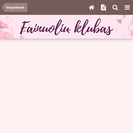
Visuomenė