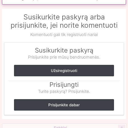
Susikurkite paskyrą arba
prisijunkite, jei norite komentuoti
Komentuoti gali tik registruoti nariai
Susikurkite paskyrą
Prisijunkite prie mūsų bendruomenės.
Užsiregistruoti
Prisijungti
Turite paskyrą? Prisijunkite.
Prisijunkite dabar
Sekėjai
0