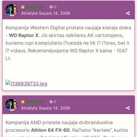
VIAGRA
0
Atrašyta
Sausio 14, 2006
Kompanija Western Digital pristate naujaja kietaja diska
-
WD Raptor X
. Jis skirtas reikliems AK vartotojams,
kuriems rupi kompiuterio i?vaizda ne tik i? i?ores, bet ir
i? vidaus. Rekomenduojama WD Raptor X kaina - 1047
Lt.
VIAGRA
0
Atrašyta
Sausio 14, 2006
Kompanija AMD pristate naujaja dvibranduolina
procesorio
Athlon 64 FX-60
. Na?umo "kertele", kurios