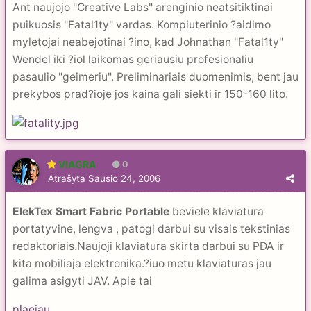
Ant naujojo "Creative Labs" arenginio neatsitiktinai
puikuosis "Fatal1ty" vardas. Kompiuterinio ?aidimo
myletojai neabejotinai ?ino, kad Johnathan "Fatal1ty"
Wendel iki ?iol laikomas geriausiu profesionaliu
pasaulio "geimeriu". Preliminariais duomenimis, bent jau
prekybos prad?ioje jos kaina gali siekti ir 150-160 lito.
VIAGRA
0
Atrašyta
Sausio 24, 2006
ElekTex Smart Fabric Portable
beviele klaviatura
portatyvine, lengva , patogi darbui su visais tekstinias
redaktoriais.Naujoji klaviatura skirta darbui su PDA ir
kita mobiliaja elektronika.?iuo metu klaviaturas jau
galima asigyti JAV. Apie tai
plaeiau...