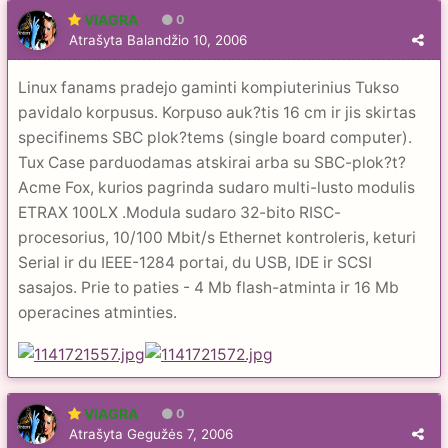
VIAGRA
0
Atrašyta
Balandžio 10, 2006
Linux fanams pradejo gaminti kompiuterinius Tukso
pavidalo korpusus. Korpuso auk?tis 16 сm ir jis skirtas
specifinems SBC plok?tems (single board computer).
Tux Case parduodamas atskirai arba su SBC-plok?t?
Acme Fox, kurios pagrinda sudaro multi-lusto modulis
ETRAX 100LX .Modula sudaro 32-bito RISC-
procesorius, 10/100 Mbit/s Ethernet kontroleris, keturi
Serial ir du IEEE-1284 portai, du USB, IDE ir SCSI
sasajos. Prie to paties - 4 Мb flash-atminta ir 16 Мb
operacines atminties.
VIAGRA
0
Atrašyta
Gegužės 7, 2006