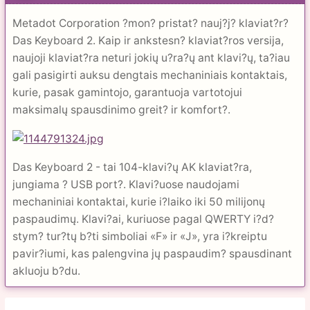
Metadot Corporation ?mon? pristat? nauj?j? klaviat?r?
Das Keyboard 2. Kaip ir ankstesn? klaviat?ros versija,
naujoji klaviat?ra neturi jokių u?ra?ų ant klavi?ų, ta?iau
gali pasigirti auksu dengtais mechaniniais kontaktais,
kurie, pasak gamintojo, garantuoja vartotojui
maksimalų spausdinimo greit? ir komfort?.
Das Keyboard 2 - tai 104-klavi?ų AK klaviat?ra,
jungiama ? USB port?. Klavi?uose naudojami
mechaniniai kontaktai, kurie i?laiko iki 50 milijonų
paspaudimų. Klavi?ai, kuriuose pagal QWERTY i?d?
stym? tur?tų b?ti simboliai «F» ir «J», yra i?kreiptu
pavir?iumi, kas palengvina jų paspaudim? spausdinant
akluoju b?du.