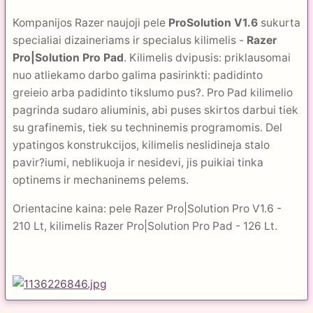
Kompanijos Razer naujoji pele
ProSolution V1.6
sukurta
specialiai dizaineriams ir specialus kilimelis -
Razer
Pro|Solution Pro Pad
. Kilimelis dvipusis: priklausomai
nuo atliekamo darbo galima pasirinkti: padidinto
greieio arba padidinto tikslumo pus?. Pro Pad kilimelio
pagrinda sudaro aliuminis, abi puses skirtos darbui tiek
su grafinemis, tiek su techninemis programomis. Del
ypatingos konstrukcijos, kilimelis neslidineja stalo
pavir?iumi, neblikuoja ir nesidevi, jis puikiai tinka
optinems ir mechaninems pelems.
Orientacine kaina: pele Razer Pro|Solution Pro V1.6 -
210 Lt, kilimelis Razer Pro|Solution Pro Pad - 126 Lt.