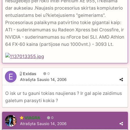
nesugebejo per?okti Intel Pentium XE 955, i?keliama
dar aukseiau .Naujasis procesorius skirtas kompiuterio
entuziastams bei u?kietejusiems "geimeriams".
Procesoriaus palaikyma patvirtino tokie gigantai kaip:
ATI - suderinamumas su Radeon Xpress bei Crossfire, ir
NVIDIA - suderinamumas su nForce bei SLI. AMD Athlon
64 FX-60 kaina (partijose nuo 1000vnt.) - 3093 Lt.
Exidas
0
Atrašyta
Sausio 14, 2006
O isk ur tu gauni tokias naujienas ? Ir gal apie zaidimus
galetum parasyti kokia ?
VIAGRA
0
Atrašyta
Sausio 14, 2006