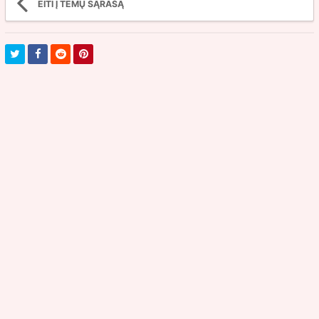
EITI Į TEMŲ SĄRAŠĄ