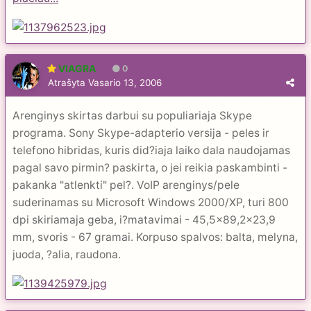
VIAGRA
0
Atrašyta
Vasario 13, 2006
Arenginys skirtas darbui su populiariaja Skype
programa. Sony Skype-adapterio versija - peles ir
telefono hibridas, kuris did?iaja laiko dala naudojamas
pagal savo pirmin? paskirta, o jei reikia paskambinti -
pakanka "atlenkti" pel?. VoIP arenginys/pele
suderinamas su Microsoft Windows 2000/XP, turi 800
dpi skiriamaja geba, i?matavimai - 45,5x89,2x23,9
mm, svoris - 67 gramai. Korpuso spalvos: balta, melyna,
juoda, ?alia, raudona.