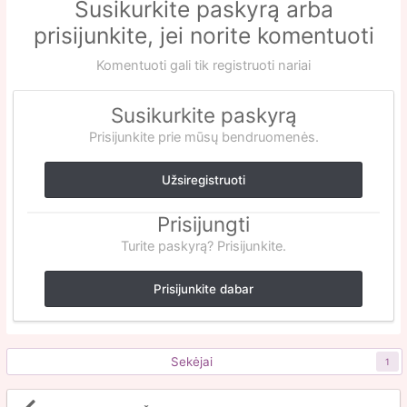
Susikurkite paskyrą arba
prisijunkite, jei norite komentuoti
Komentuoti gali tik registruoti nariai
Susikurkite paskyrą
Prisijunkite prie mūsų bendruomenės.
Užsiregistruoti
Prisijungti
Turite paskyrą? Prisijunkite.
Prisijunkite dabar
Sekėjai
1