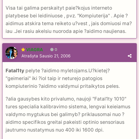
Visa tai galima perskaityt paie?kojus interneto
platybese bei leidiniuose , pvz. "Kompiuterija" . Apie ?
aidimus atskira tema reiketo u?vest , jais domiuosi ma?
iau .Jei rasiu akelsiu nuoroda apie ?aidimo naujienas.
VIAGRA
0
Atrašyta
Sausio 21, 2006
Fatal1ty
pelyte ?aidimo myletojams.U?kietej?
"geimeriai" iki ?iol taip ir neturejo patogios
kompiuterinio ?aidimo valdymui pritaikytos peles.
?alia gausybes kito privalumo, naujoji "Fatal1ty 1010"
tures specialia kalibravimo sistema, lengvai keieiamus
valdymo mygtukus bei galimyb? priklausomai nuo ?
aidimo specifikos greitai pakeisti optinio sensoriaus
jautrumo nustatymus nuo 400 iki 1600 dpi.