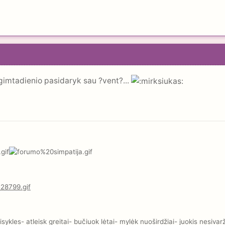
 gimtadienio pasidaryk sau ?vent?...
kles- atleisk greitai- bučiuok lėtai- mylėk nuoširdžiai- juokis nesivar