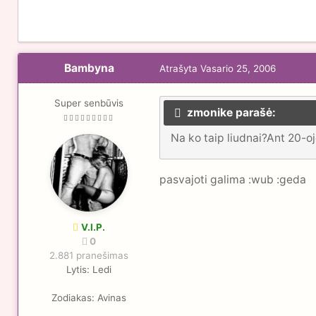
Bambyna
Atrašyta
Vasario 25, 2006
Super senbūvis
zmonike parašė:
Na ko taip liudnai?Ant 20-o
pasvajoti galima :wub :geda
V.I.P.
0
2.881 pranešimas
Lytis:
Ledi
Zodiakas:
Avinas