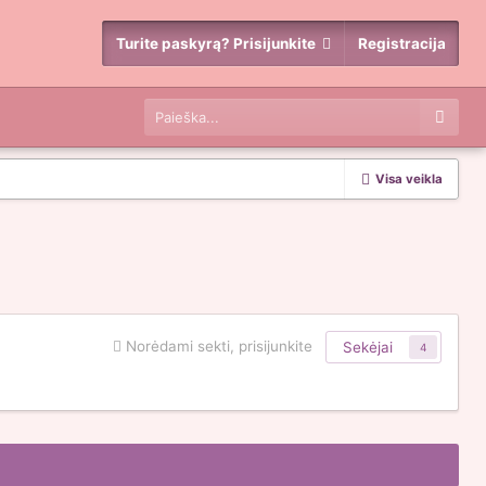
Turite paskyrą? Prisijunkite
Registracija
Visa veikla
Norėdami sekti, prisijunkite
Sekėjai
4