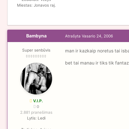
Miestas:
Jonavos raj.
Bambyna
Atrašyta
Vasario 24, 2006
Super senbūvis
man ir kazkaip noretus tai is
bet tai manau ir tiks tik fantaz
V.I.P.
0
2.881 pranešimas
Lytis:
Ledi