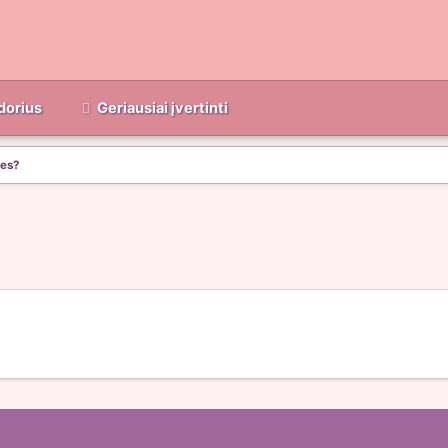
dorius
Geriausiai įvertinti
les?