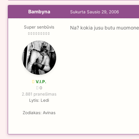
Bambyna
Sukurta
Sausio 29, 2006
Super senbūvis
Na? kokia jusu butu muomone 
V.I.P.
0
2.881 pranešimas
Lytis:
Ledi
Zodiakas:
Avinas