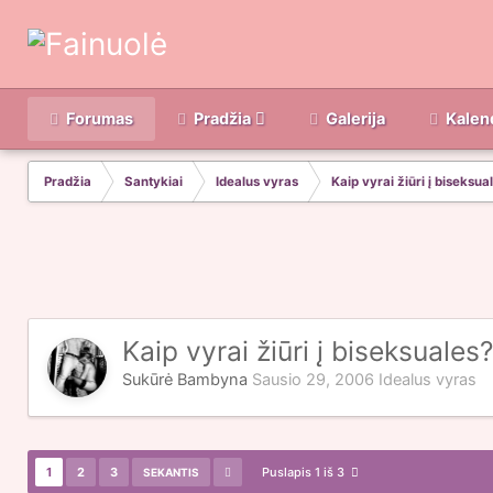
Forumas
Pradžia
Galerija
Kalen
Pradžia
Santykiai
Idealus vyras
Kaip vyrai žiūri į biseksua
Kaip vyrai žiūri į biseksuales?
Sukūrė
Bambyna
Sausio 29, 2006
Idealus vyras
1
2
3
Puslapis 1 iš 3
SEKANTIS