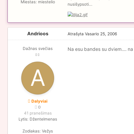
Miestas:
miestelio
nusišypsoti...
Andrioos
Atrašyta
Vasario 25, 2006
Dažnas svečias
Na esu bandes su dviem.... na v
Dalyviai
0
41 pranešimas
Lytis:
Džentelmenas
Zodiakas:
Vežys