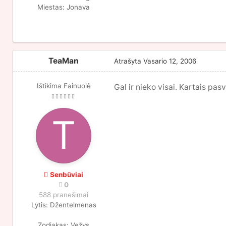
Miestas:
Jonava
TeaMan
Atrašyta
Vasario 12, 2006
Ištikima Fainuolė
Gal ir nieko visai. Kartais pas
Senbūviai
0
588 pranešimai
Lytis:
Džentelmenas
Zodiakas:
Vežys