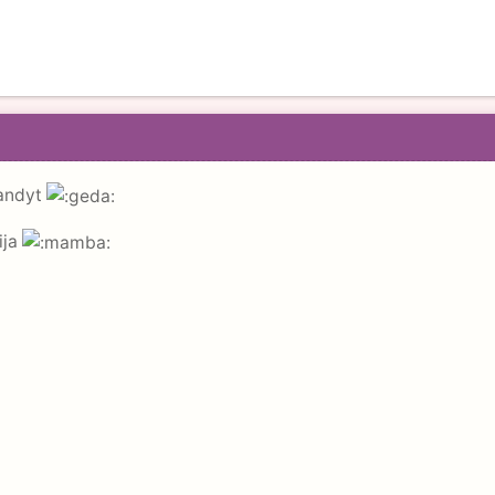
bandyt
ija