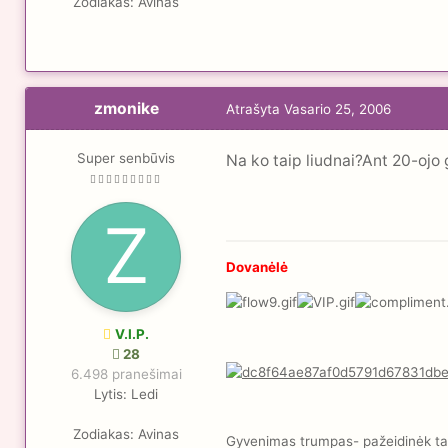
Zodiakas:
Avinas
zmonike
Atrašyta
Vasario 25, 2006
Super senbūvis
Na ko taip liudnai?Ant 20-ojo
Dovanėlė
V.I.P.
28
6.498 pranešimai
Lytis:
Ledi
Zodiakas:
Avinas
Gyvenimas trumpas- pažeidinėk taisy