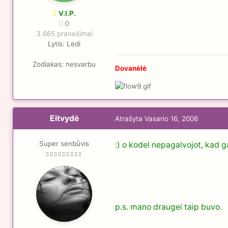
V.I.P.
0
3.665 pranešimai
Lytis:
Ledi
Zodiakas:
nesvarbu
Dovanėlė
Eitvydė
Atrašyta
Vasario 16, 2006
Super senbūvis
:) o kodel nepagalvojot, kad 
p.s. mano draugei taip buvo.