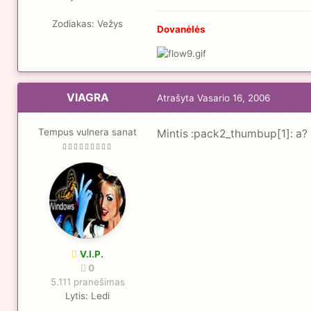
Zodiakas:
Vežys
Dovanėlės
VIAGRA
Atrašyta
Vasario 16, 2006
Tempus vulnera sanat
Mintis :pack2_thumbup[1]: a? i
V.I.P.
0
5.111 pranešimas
Lytis:
Ledi