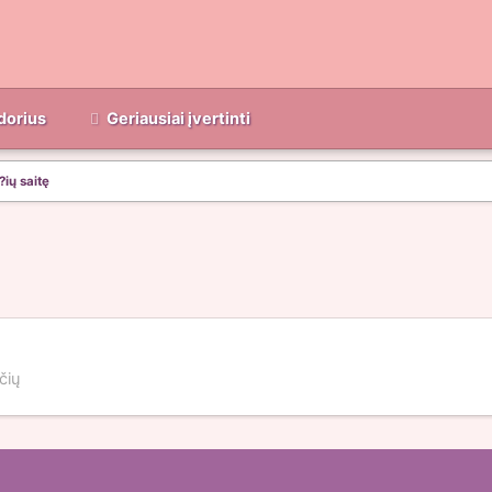
dorius
Geriausiai įvertinti
ių saitę
čių