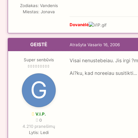
Zodiakas:
Vandenis
Miestas:
Jonava
Dovanėlė
GEISTĖ
Atrašyta
Vasario 16, 2006
Super senbūvis
Visai nenustebeiau. Jis irgi ?mo
Ai?ku, kad noreeiau susitikti...
V.I.P.
0
4.210 pranešimų
Lytis:
Ledi