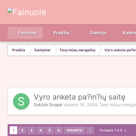
Forumas
Pradžia
Galerija
Kalen
Pradžia
Santykiai
Tarp mūsų mergaičių
Vyro anketa pa?in?
Vyro anketa pa?in?ių saitę
Sukūrė
Snapė
Vasario 16, 2006
Tarp mūsų mergai
1
2
3
4
5
6
Puslapis 1 iš 6
SEKANTIS