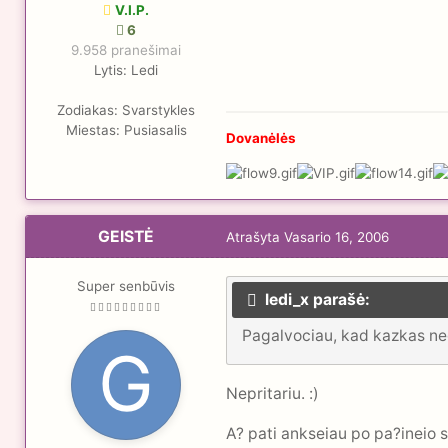
V.I.P.
6
9.958 pranešimai
Lytis:
Ledi
Zodiakas:
Svarstykles
Miestas:
Pusiasalis
Dovanėlės
GEISTĖ
Atrašyta
Vasario 16, 2006
Super senbūvis
ledi_x parašė:
Pagalvociau, kad kazkas neg
Nepritariu. :)
A? pati ankseiau po pa?ineio 