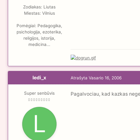
Zodiakas:
Liutas
Miestas:
Vilnius
Pomėgiai:
Pedagogika,
psichologija, ezoterika,
religijos, istorija,
medicina...
ledi_x
Atrašyta
Vasario 16, 2006
Super senbūvis
Pagalvociau, kad kazkas negera