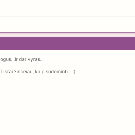
gus...Ir dar vyras...
 Tikrai ?inoeiau, kaip sudominti... :)