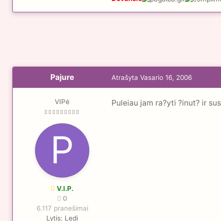
Pajure
Atrašyta
Vasario 16, 2006
VIPė
Puleiau jam ra?yti ?inut? ir s
V.I.P.
0
6.117 pranešimai
Lytis:
Ledi