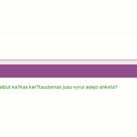
galbut ka?kas ker?taudamas juso vyrui adejo anketa?