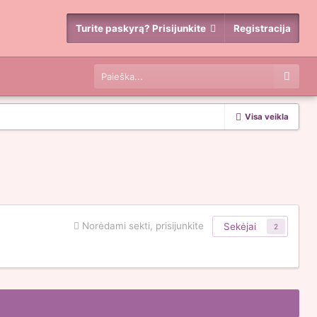
Turite paskyrą? Prisijunkite
Registracija
Visa veikla
Norėdami sekti, prisijunkite
Sekėjai
2