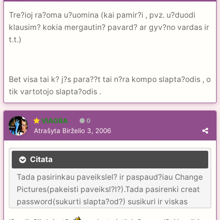
Tre?ioj ra?oma u?uomina (kai pamir?i , pvz. u?duodi
klausim? kokia mergautin? pavard? ar gyv?no vardas ir
t.t.)
Bet visa tai k? j?s para??t tai n?ra kompo slapta?odis , o
tik vartotojo slapta?odis .
VIAGRA
0
Atrašyta
Birželio 3, 2006
Citata
Tada pasirinkau paveikslel? ir paspaud?iau Change
Pictures(pakeisti paveiksl?l?).Tada pasirenki creat
password(sukurti slapta?od?) susikuri ir viskas