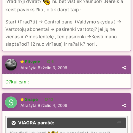
I?radin?ji dvirat?
nu bet vistiek ?aunuol? .Nereikia
keist paveiksl?lio , o tik daryt taip :
Start (Prad?ti) -> Control panel (Valdymo skydas ) ->
Vartotojų abonentai -> pasirenki vartotoj? jei jų ne
vienas ir i?mes lentelę , ten pasirenki ->Keisti mano
slapta?od? (2 nuo vir?aus) ir ra?ai k? nori .
Eitvydė
6
Atrašyta
Birželio 3, 2006
D?kui :smi:
Snapė
13
Atrašyta
Birželio 4, 2006
VIAGRA parašė: