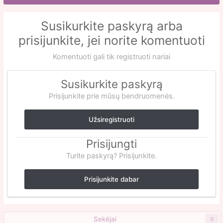
Susikurkite paskyrą arba
prisijunkite, jei norite komentuoti
Komentuoti gali tik registruoti nariai
Susikurkite paskyrą
Prisijunkite prie mūsų bendruomenės.
Užsiregistruoti
Prisijungti
Turite paskyrą? Prisijunkite.
Prisijunkite dabar
Sekėjai
0