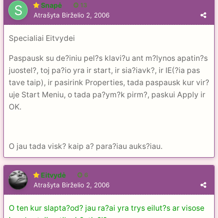
Snapė
13
Atrašyta
Birželio 2, 2006
Specialiai Eitvydei
Paspausk su de?iniu pel?s klavi?u ant m?lynos apatin?s
juostel?, toj pa?io yra ir start, ir sia?iavk?, ir IE(?ia pas
tave taip), ir pasirink Properties, tada paspausk kur vir?
uje Start Meniu, o tada pa?ym?k pirm?, paskui Apply ir
OK.
O jau tada visk? kaip a? para?iau auks?iau.
Eitvydė
6
Atrašyta
Birželio 2, 2006
O ten kur slapta?od? jau ra?ai yra trys eilut?s ar visose