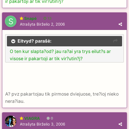
ir pakartoji ar tik vir?utin?j?
Snapė
13
Atrašyta
Birželio 2, 2006
Eitvyd? parašė:
O ten kur slapta?od? jau ra?ai yra trys eilut?s ar
visose ir pakartoji ar tik vir?utin?j?
A? pvz pakartojau tik pirmose dviejuose, tre?ioj nieko
nera?iau.
VIAGRA
0
Atrašyta
Birželio 3, 2006