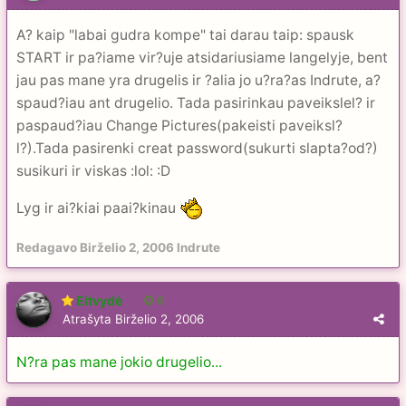
A? kaip "labai gudra kompe" tai darau taip: spausk
START ir pa?iame vir?uje atsidariusiame langelyje, bent
jau pas mane yra drugelis ir ?alia jo u?ra?as Indrute, a?
spaud?iau ant drugelio. Tada pasirinkau paveikslel? ir
paspaud?iau Change Pictures(pakeisti paveiksl?
l?).Tada pasirenki creat password(sukurti slapta?od?)
susikuri ir viskas :lol: :D
Lyg ir ai?kiai paai?kinau
Redagavo
Birželio 2, 2006
Indrute
Eitvydė
6
Atrašyta
Birželio 2, 2006
N?ra pas mane jokio drugelio...