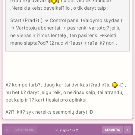
I?radin?ji dvirat?
nu bet vistiek ?aunuol?
.Nereikia keist paveiksl?lio , o tik daryt taip :
Start (Prad?ti) -> Control panel (Valdymo skydas )
-> Vartotojų abonentai -> pasirenki vartotoj? jei jų
ne vienas ir i?mes lentelę , ten pasirenki ->Keisti
mano slapta?od? (2 nuo vir?aus) ir ra?ai k? nori .
A? kompe turb?t daug kur tai dvirkas i?radin?ju
:D ,
nu bet k? daryt jeigu reik, o ne?inau kaip, tai atrandu,
bet kaip ir ?? kart tiesiai pro aplinkui.
A?i?, kit? syk nereiks esamonių daryt :D
ANKSTESNIS
SEKANTIS
Puslapis 1 iš 2