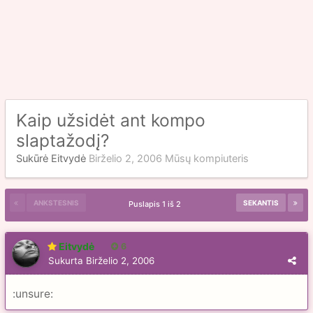
Kaip užsidėt ant kompo
slaptažodį?
Sukūrė
Eitvydė
Birželio 2, 2006
Mūsų kompiuteris
ANKSTESNIS
SEKANTIS
Puslapis 1 iš 2
Eitvydė
6
Sukurta
Birželio 2, 2006
:unsure: