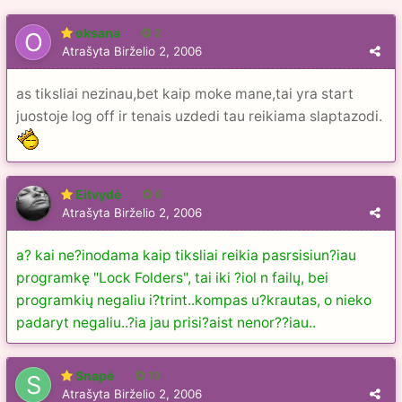
oksana
2
Atrašyta
Birželio 2, 2006
as tiksliai nezinau,bet kaip moke mane,tai yra start
juostoje log off ir tenais uzdedi tau reikiama slaptazodi.
Eitvydė
6
Atrašyta
Birželio 2, 2006
a? kai ne?inodama kaip tiksliai reikia pasrsisiun?iau
programkę "Lock Folders", tai iki ?iol n failų, bei
programkių negaliu i?trint..kompas u?krautas, o nieko
padaryt negaliu..?ia jau prisi?aist nenor??iau..
Snapė
13
Atrašyta
Birželio 2, 2006