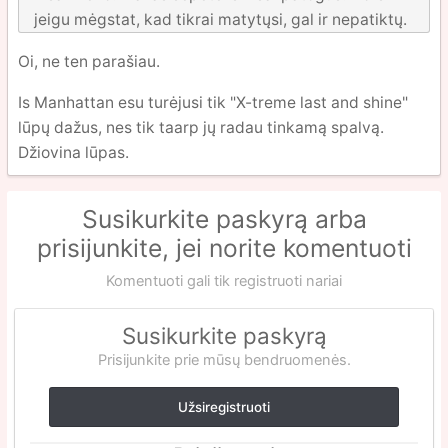
jeigu mėgstat, kad tikrai matytųsi, gal ir nepatiktų.
Oi, ne ten parašiau.
Is Manhattan esu turėjusi tik "X-treme last and shine"
lūpų dažus, nes tik taarp jų radau tinkamą spalvą.
Džiovina lūpas.
Susikurkite paskyrą arba
prisijunkite, jei norite komentuoti
Komentuoti gali tik registruoti nariai
Susikurkite paskyrą
Prisijunkite prie mūsų bendruomenės.
Užsiregistruoti