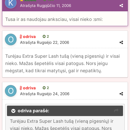
Atrašyta
Rugpjūčio 11, 2006
Tusa ir as naudojau anksciau, visai nieko :smi:
odriva
2
Atrašyta
Rugsėjo 22, 2006
Turėjau Extra Super Lash tušą (vieną pigesnių) ir visai
nieko. Mažas šepetėlis visai patogus. Nors jeigu
mėgstat, kad tikrai matytųsi, gal ir nepatiktų.
odriva
2
Atrašyta
Rugsėjo 24, 2006
odriva parašė:
Turėjau Extra Super Lash tušą (vieną pigesnių) ir
visai nieko. Mažas šepetėlis visai patogus. Nors