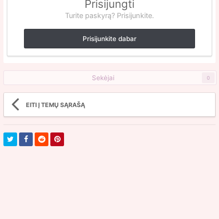
Prisijungti
Turite paskyrą? Prisijunkite.
Prisijunkite dabar
Sekėjai
0
EITI Į TEMŲ SĄRAŠĄ