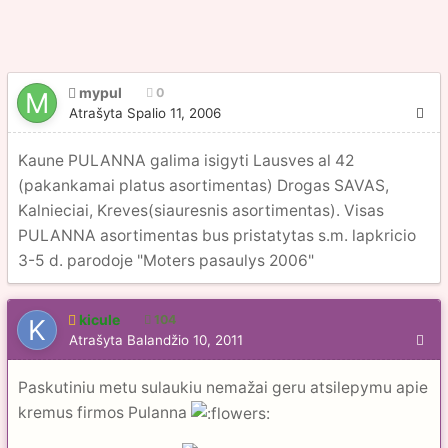
mypul
0
Atrašyta
Spalio 11, 2006
Kaune PULANNA galima isigyti Lausves al 42
(pakankamai platus asortimentas) Drogas SAVAS,
Kalnieciai, Kreves(siauresnis asortimentas). Visas
PULANNA asortimentas bus pristatytas s.m. lapkricio
3-5 d. parodoje "Moters pasaulys 2006"
kicule
104
Atrašyta
Balandžio 10, 2011
Paskutiniu metu sulaukiu nemažai geru atsilepymu apie
kremus firmos Pulanna