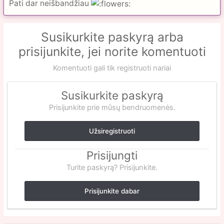
Pati dar neišbandžiau
Susikurkite paskyrą arba
prisijunkite, jei norite komentuoti
Komentuoti gali tik registruoti nariai
Susikurkite paskyrą
Prisijunkite prie mūsų bendruomenės.
Užsiregistruoti
Prisijungti
Turite paskyrą? Prisijunkite.
Prisijunkite dabar