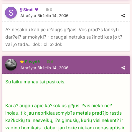
Sindi ♥
0
Atrašyta
Birželio 14, 2006
A? nesakau kad jie u?augs g?jais .Vos prad?s lankyti
dar?el? ar mokykl? - draugai netruks su?inoti kas jo t?
vai ,o tada... :lol: :lol: :o :lol:
Eitvydė
6
Atrašyta
Birželio 14, 2006
Su laiku manau tai pasikeis..
Kai a? augau apie ka?kokius g?jus i?vis nieko ne?
inojau..tik jau nepriklausomyb?s metais prad?jo rastis
ka?kokių tai nesveikų, i?sigimusių, kurių visi nekent? ir
vadino homikais...dabar jau tokie niekam nepaslaptis ir