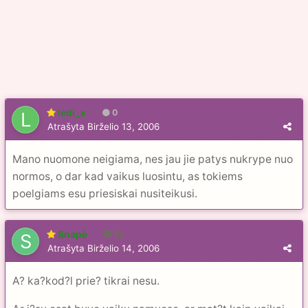
ledi_x
0
Atrašyta
Birželio 13, 2006
Mano nuomone neigiama, nes jau jie patys nukrype nuo
normos, o dar kad vaikus luosintu, as tokiems
poelgiams esu priesiskai nusiteikusi.
Snapė
13
Atrašyta
Birželio 14, 2006
A? ka?kod?l prie? tikrai nesu.