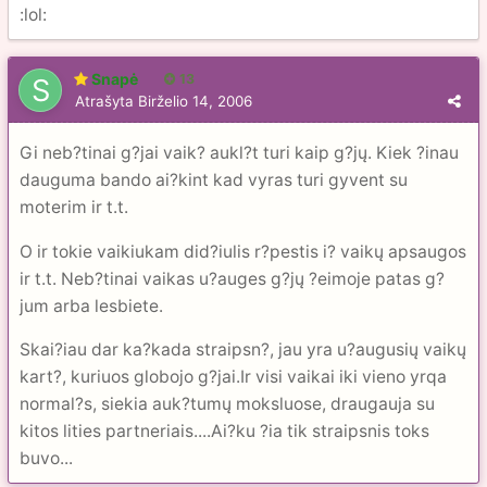
:lol:
Snapė
13
Atrašyta
Birželio 14, 2006
Gi neb?tinai g?jai vaik? aukl?t turi kaip g?jų. Kiek ?inau
dauguma bando ai?kint kad vyras turi gyvent su
moterim ir t.t.
O ir tokie vaikiukam did?iulis r?pestis i? vaikų apsaugos
ir t.t. Neb?tinai vaikas u?auges g?jų ?eimoje patas g?
jum arba lesbiete.
Skai?iau dar ka?kada straipsn?, jau yra u?augusių vaikų
kart?, kuriuos globojo g?jai.Ir visi vaikai iki vieno yrqa
normal?s, siekia auk?tumų moksluose, draugauja su
kitos lities partneriais....Ai?ku ?ia tik straipsnis toks
buvo...