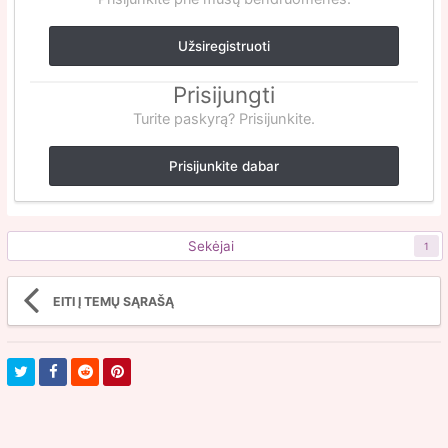
Užsiregistruoti
Prisijungti
Turite paskyrą? Prisijunkite.
Prisijunkite dabar
Sekėjai
1
EITI Į TEMŲ SĄRAŠĄ