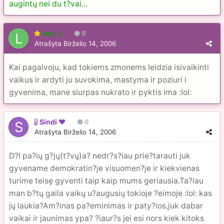
augintų nei du t?vai...
ledi_x
0
Atrašyta
Birželio 14, 2006
Kai pagalvoju, kad tokiems zmonems leidzia isivaikinti
vaikus ir ardyti ju suvokima, mastyma ir poziuri i
gyvenima, mane siurpas nukrato ir pyktis ima :lol:
Sindi ♥
0
Atrašyta
Birželio 14, 2006
D?l pa?ių g?jų(t?vų)a? nedr?s?iau prie?tarauti juk
gyvename demokratin?je visuomen?je ir kiekvienas
turime teisę gyventi taip kaip mums geriausia.Ta?iau
man b?tų gaila vaikų u?augusių tokioje ?eimoje :lol: kas
jų laukia?Am?inas pa?eminimas ir paty?ios,juk dabar
vaikai ir jaunimas ypa? ?iaur?s jei esi nors kiek kitoks