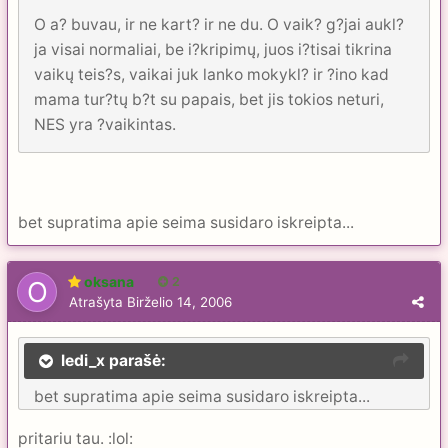
O a? buvau, ir ne kart? ir ne du. O vaik? g?jai aukl?
ja visai normaliai, be i?kripimų, juos i?tisai tikrina
vaikų teis?s, vaikai juk lanko mokykl? ir ?ino kad
mama tur?tų b?t su papais, bet jis tokios neturi,
NES yra ?vaikintas.
bet supratima apie seima susidaro iskreipta...
oksana
2
Atrašyta
Birželio 14, 2006
ledi_x parašė:
bet supratima apie seima susidaro iskreipta...
pritariu tau. :lol: