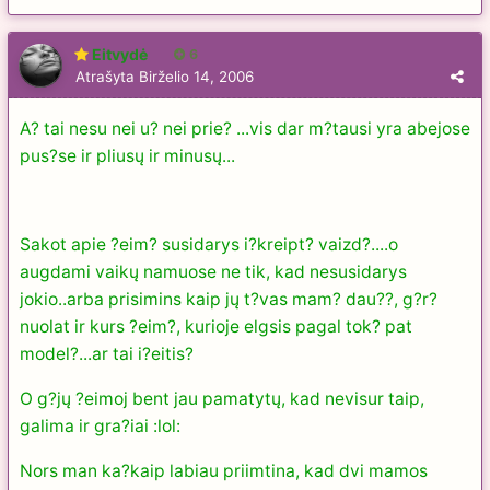
Eitvydė
6
Atrašyta
Birželio 14, 2006
A? tai nesu nei u? nei prie? ...vis dar m?tausi yra abejose
pus?se ir pliusų ir minusų...
Sakot apie ?eim? susidarys i?kreipt? vaizd?....o
augdami vaikų namuose ne tik, kad nesusidarys
jokio..arba prisimins kaip jų t?vas mam? dau??, g?r?
nuolat ir kurs ?eim?, kurioje elgsis pagal tok? pat
model?...ar tai i?eitis?
O g?jų ?eimoj bent jau pamatytų, kad nevisur taip,
galima ir gra?iai :lol:
Nors man ka?kaip labiau priimtina, kad dvi mamos