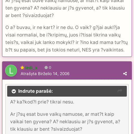
Ar j?sų esat buve vaikų namuose, ar mat?t kaip vaikai
ten gyvena? A? neklausiu ar j?s gyvenot, a? tik klausiu
ar bent ?sivaizduojat?
O a? buvau, ir ne kart? ir ne du. O vaik? g?jai aukl?ja
visai normaliai, be i?kripimų, juos i?tisai tikrina vaikų
teis?s, vaikai juk lanko mokykl? ir ?ino kad mama tur?tų
b?t su papais, bet jis tokios neturi, NES yra ?vaikintas.
ledi_x
0
Atrašyta
Birželio 14, 2006
Indrute parašė:
A? ka?kod?l prie? tikrai nesu.
Ar j?sų esat buve vaikų namuose, ar mat?t kaip
vaikai ten gyvena? A? neklausiu ar j?s gyvenot, a?
tik klausiu ar bent ?sivaizduojat?