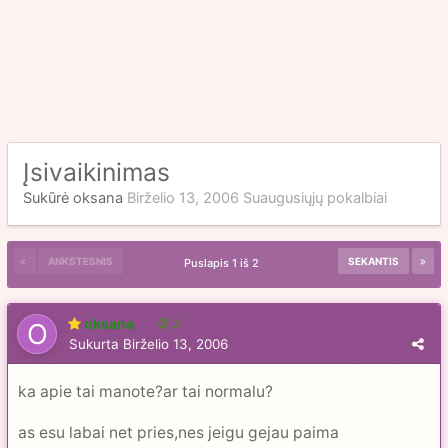
Įsivaikinimas
Sukūrė
oksana
Birželio 13, 2006
Suaugusiųjų pokalbiai
ANKSTESNIS
SEKANTIS
Puslapis 1 iš 2
oksana
2
Sukurta
Birželio 13, 2006
ka apie tai manote?ar tai normalu?
as esu labai net pries,nes jeigu gejau paima