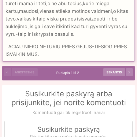
tureti mama ir teti,o ne abu tecius,kurie miega
kartu,maudosi,vienas atlieka motinos vaidmeni,o kitas
tevo.vaikas kitaip viska prades isisvaizduoti-ir be
auklejimo jis gali save itikinti kad turi gyventi vyras su
vyru-taip ir iskrypsta pasaulis.
TACIAU NIEKO NETURIU PRIES GEJUS-TIESIOG PRIES
ISVAIKINIMUS.
ANKSTESNIS
SEKANTIS
Puslapis 1 iš 2
Susikurkite paskyrą arba
prisijunkite, jei norite komentuoti
Komentuoti gali tik registruoti nariai
Susikurkite paskyrą
Prisijunkite prie mūsų bendruomenės.