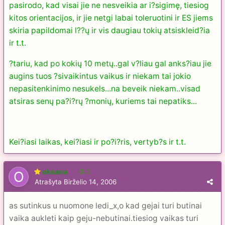
pasirodo, kad visai jie ne nesveikia ar i?sigimę, tiesiog
kitos orientacijos, ir jie netgi labai toleruotini ir ES jiems
skiria papildomai l??ų ir vis daugiau tokių atsiskleid?ia
ir t.t.
?tariu, kad po kokių 10 metų..gal v?liau gal anks?iau jie
augins tuos ?sivaikintus vaikus ir niekam tai jokio
nepasitenkinimo nesukels...na beveik niekam..visad
atsiras senų pa?i?rų ?monių, kuriems tai nepatiks...
Kei?iasi laikas, kei?iasi ir po?i?ris, vertyb?s ir t.t.
oksana
2
Atrašyta
Birželio 14, 2006
as sutinkus u nuomone ledi_x,o kad gejai turi butinai
vaika aukleti kaip geju-nebutinai.tiesiog vaikas turi