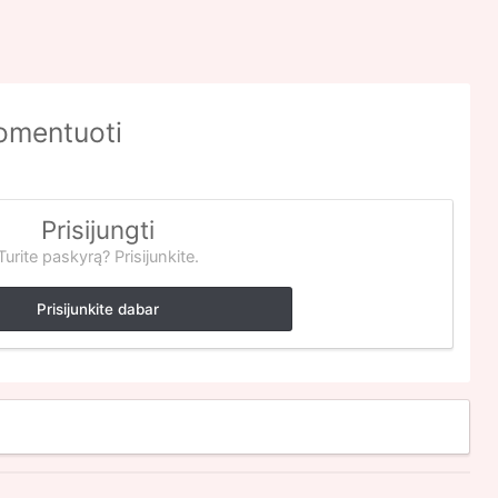
komentuoti
Prisijungti
Turite paskyrą? Prisijunkite.
Prisijunkite dabar