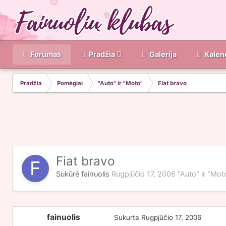
Forumas
Pradžia
Galerija
Kalen
Pradžia
Pomėgiai
"Auto" ir "Moto"
Fiat bravo
Fiat bravo
Sukūrė
fainuolis
Rugpjūčio 17, 2006
"Auto" ir "Mot
fainuolis
Sukurta
Rugpjūčio 17, 2006