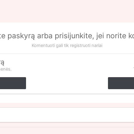
te paskyrą arba prisijunkite, jei norite 
Komentuoti gali tik registruoti nariai
rą
menės.