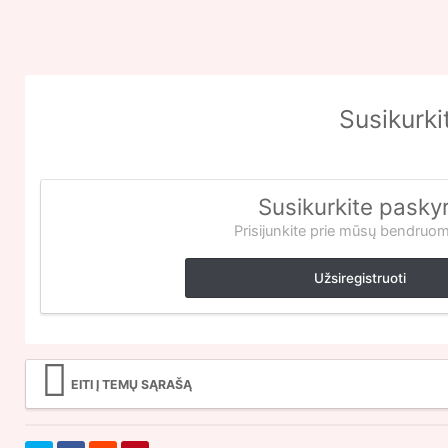
Susikurki
Susikurkite pasky
Prisijunkite prie mūsų bendruo
Užsiregistruoti
EITI Į TEMŲ SĄRAŠĄ