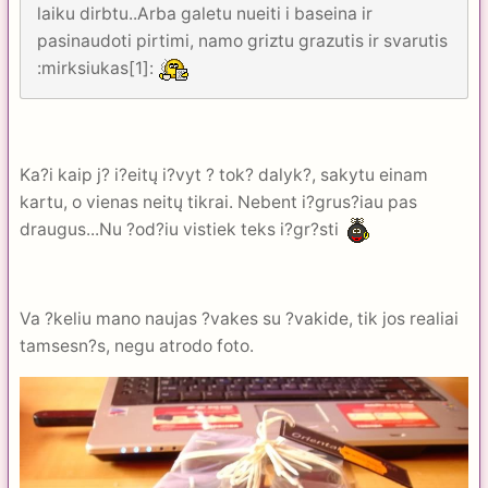
laiku dirbtu..Arba galetu nueiti i baseina ir
pasinaudoti pirtimi, namo griztu grazutis ir svarutis
:mirksiukas[1]:
Ka?i kaip j? i?eitų i?vyt ? tok? dalyk?, sakytu einam
kartu, o vienas neitų tikrai. Nebent i?grus?iau pas
draugus...Nu ?od?iu vistiek teks i?gr?sti
Va ?keliu mano naujas ?vakes su ?vakide, tik jos realiai
tamsesn?s, negu atrodo foto.