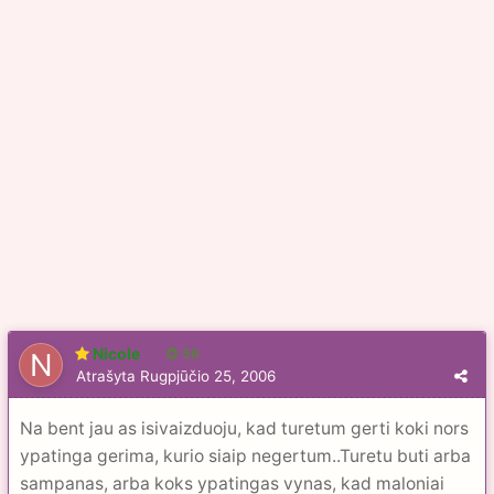
Nicole
56
Atrašyta
Rugpjūčio 25, 2006
Na bent jau as isivaizduoju, kad turetum gerti koki nors
ypatinga gerima, kurio siaip negertum..Turetu buti arba
sampanas, arba koks ypatingas vynas, kad maloniai