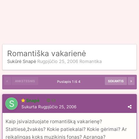
Romantiška vakarienė
Sukūrė
Snapė
Rugpjūčio 25, 2006
Romantika
ANKSTESNIS
SEKANTIS
Puslapis 1 iš 4
Snapė
13
Sukurta
Rugpjūčio 25, 2006
Kaip įsivaizduojate romantišką vakarienę?
Staltiesė,žvakės? Kokie patiekalai? Kokie gėrimai? Ar
reikalingas koks muzikinis fonas? Apranga?