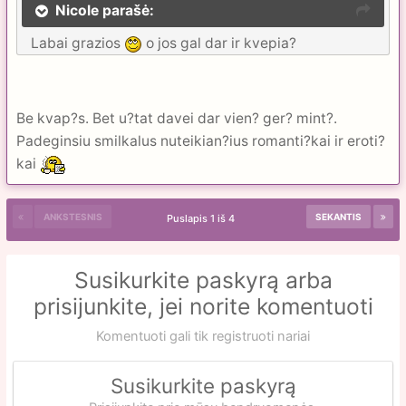
Nicole parašė:
Labai grazios
o jos gal dar ir kvepia?
Be kvap?s. Bet u?tat davei dar vien? ger? mint?.
Padeginsiu smilkalus nuteikian?ius romanti?kai ir eroti?
kai
ANKSTESNIS
SEKANTIS
Puslapis 1 iš 4
Susikurkite paskyrą arba
prisijunkite, jei norite komentuoti
Komentuoti gali tik registruoti nariai
Susikurkite paskyrą