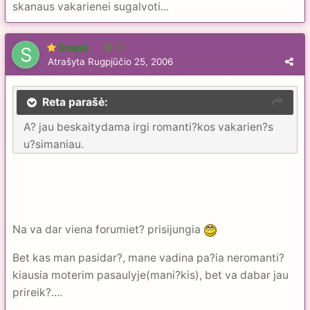
skanaus vakarienei sugalvoti...
Snapė
13
Atrašyta
Rugpjūčio 25, 2006
Reta parašė:
A? jau beskaitydama irgi romanti?kos vakarien?s
u?simaniau.
Na va dar viena forumiet? prisijungia
Bet kas man pasidar?, mane vadina pa?ia neromanti?
kiausia moterim pasaulyje(mani?kis), bet va dabar jau
prireik?....