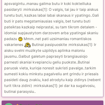
apsvaigintu..manau galima butu ir koki kokteiliuka
pasidaryti :mirksiukas[1]: O valgis, tai jau ir taip aiskus
turetu buti, kazkas labai labai skanaus ir ypatingo..Gali
buti ir pats megstamiausias valgis, bet turetu buti
pateiktas kazkaip neiprastai, su tam tikrom detalem -
idomiai supjaustytom darzovem arba ypatingai skaniu
padazu
Mmm..net pati uzsimaniau romantiskos
vakarienes
Butinai pasipuoskite :mirksiukas[1]: Ir
aisku svelni muzikyte uzpildys aplinka maloniu
jausmu..Galbut galetum paprasyti brangiausiojo
parnesti skaniai kvepianciu geliu puokste..Butinai
paruosk vieta, kurioje noresit sukristi pavalge..tarkim
sumesti kokiu minkstu pagalveliu ant grindu ir priesais
pasideti daug zvakiu, kad atrodytu kaip zidinys (nebent
turit tikra zidini) :mirksiukas[1]: jei dar ka sugalvosiu,
butinai parasysiu..