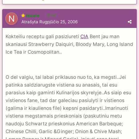
Nicole
56
Atrašyta
Rugpjūčio 25, 2006
Kokteiliu receptu gali pasiziureti
CIA
Bent jau man
skaniausi Strawberry Daiquiri, Bloody Mary, Long Island
Ice Tea ir Cosmopolitan..
O del valgiu, tai labai priklauso nuo to, ka megsti..Jei
patinka saldziarugste vistiena su anasais, tai esu
parasius kaip gaminti Kulinarijos skyrelyje..As siaip esu
vistienos fane, tad dar galeciau pasiulyti ir vistienos
(galima ir kiaulienos file) kepsni pasidaryti..Imarinuoti
vistiena megstamais prieskoniais (paskutiniu metu
naudoju Schwartz prieskonius American Barbeque;
Chinese Chilli, Garlic &Ginger; Onion & Chive Mash;