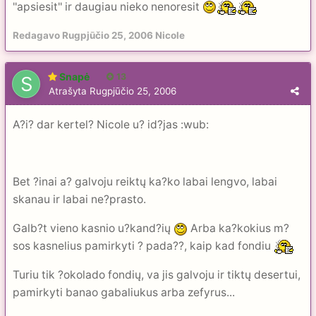
''apsiesit'' ir daugiau nieko nenoresit
Redagavo
Rugpjūčio 25, 2006
Nicole
Snapė
13
Atrašyta
Rugpjūčio 25, 2006
A?i? dar kertel? Nicole u? id?jas :wub:
Bet ?inai a? galvoju reiktų ka?ko labai lengvo, labai
skanau ir labai ne?prasto.
Galb?t vieno kasnio u?kand?ių
Arba ka?kokius m?
sos kasnelius pamirkyti ? pada??, kaip kad fondiu
Turiu tik ?okolado fondių, va jis galvoju ir tiktų desertui,
pamirkyti banao gabaliukus arba zefyrus...