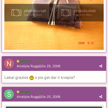
Nicole
56
Atrašyta
Rugpjūčio 25, 2006
Labai grazios
o jos gal dar ir kvepia?
Snapė
13
Atrašyta
Rugpjūčio 25, 2006