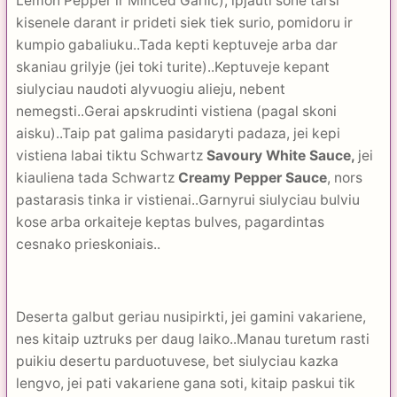
Lemon Pepper ir Minced Garlic), ipjauti sone tarsi
kisenele darant ir prideti siek tiek surio, pomidoru ir
kumpio gabaliuku..Tada kepti keptuveje arba dar
skaniau grilyje (jei toki turite)..Keptuveje kepant
siulyciau naudoti alyvuogiu alieju, nebent
nemegsti..Gerai apskrudinti vistiena (pagal skoni
aisku)..Taip pat galima pasidaryti padaza, jei kepi
vistiena labai tiktu Schwartz
Savoury White Sauce,
jei
kiauliena tada Schwartz
Creamy Pepper Sauce
, nors
pastarasis tinka ir vistienai..Garnyrui siulyciau bulviu
kose arba orkaiteje keptas bulves, pagardintas
cesnako prieskoniais..
Deserta galbut geriau nusipirkti, jei gamini vakariene,
nes kitaip uztruks per daug laiko..Manau turetum rasti
puikiu desertu parduotuvese, bet siulyciau kazka
lengvo, jei pati vakariene gana soti, kitaip paskui tik