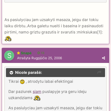
As pasiulyciau jam uzsakyti masaza, jeigu dar tokiu
laiku dirbtu..Arba galetu nueiti i baseina ir pasinaudoti
pirtimi, namo griztu grazutis ir svarutis :mirksiukas[1]:
Snapė
13
Atrašyta
Rugpjūčio 25, 2006
Nicole parašė:
Tikrai
, atrodytu labai efektingai
Dar paziurek
siam
puslapyje yra geru ideju
uzkandziams
As pasiulyciau jam uzsakyti masaza, jeigu dar tokiu