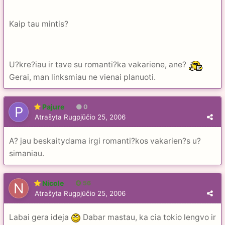
Kaip tau mintis?
U?kre?iau ir tave su romanti?ka vakariene, ane?
Gerai, man linksmiau ne vienai planuoti.
Pajure
0
Atrašyta
Rugpjūčio 25, 2006
A? jau beskaitydama irgi romanti?kos vakarien?s u?
simaniau.
Nicole
56
Atrašyta
Rugpjūčio 25, 2006
Labai gera ideja
Dabar mastau, ka cia tokio lengvo ir