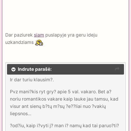
Dar paziurek
siam
puslapyje yra geru ideju
uzkandziams
Indrute parašė:
Ir dar turiu klausim?.
Pvz mani?kis ryt gry? apie 5 val. vakaro. Bet a?
noriu romantikos vakare kaip lauke jau tamsu, kad
visur ant sienų b?tų m?sų ?e??liai nuo ?vakių
liepsnos...
?od?iu, kaip i?vyti j? man i? namų kad tai paruo?ti?