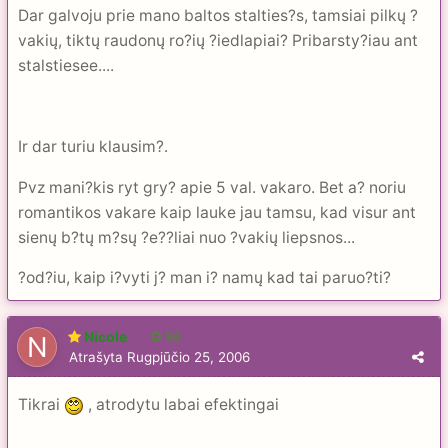
Dar galvoju prie mano baltos stalties?s, tamsiai pilkų ?
vakių, tiktų raudonų ro?ių ?iedlapiai? Pribarsty?iau ant
stalstiesee....
Ir dar turiu klausim?.
Pvz mani?kis ryt gry? apie 5 val. vakaro. Bet a? noriu
romantikos vakare kaip lauke jau tamsu, kad visur ant
sienų b?tų m?sų ?e??liai nuo ?vakių liepsnos...
?od?iu, kaip i?vyti j? man i? namų kad tai paruo?ti?
Nicole
56
Atrašyta
Rugpjūčio 25, 2006
Tikrai
, atrodytu labai efektingai