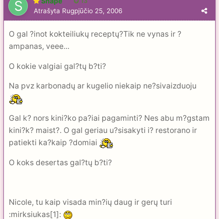
Snapė
13
Atrašyta
Rugpjūčio 25, 2006
O gal ?inot kokteiliukų receptų?Tik ne vynas ir ?
ampanas, veee...
O kokie valgiai gal?tų b?ti?
Na pvz karbonadų ar kugelio niekaip ne?sivaizduoju
Gal k? nors kini?ko pa?iai pagaminti? Nes abu m?gstam
kini?k? maist?. O gal geriau u?sisakyti i? restorano ir
patiekti ka?kaip ?domiai
O koks desertas gal?tų b?ti?
Nicole, tu kaip visada min?ių daug ir gerų turi
:mirksiukas[1]: