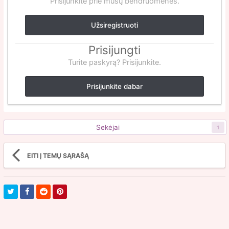
Prisijunkite prie mūsų bendruomenės.
Užsiregistruoti
Prisijungti
Turite paskyrą? Prisijunkite.
Prisijunkite dabar
Sekėjai
1
EITI Į TEMŲ SĄRAŠĄ