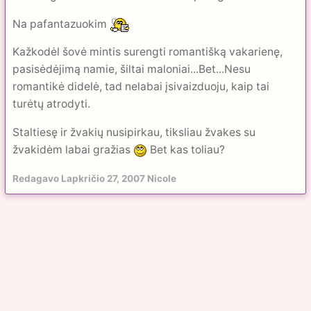
Na pafantazuokim
Kažkodėl šovė mintis surengti romantišką vakarienę,
pasisėdėjimą namie, šiltai maloniai...Bet...Nesu
romantikė didelė, tad nelabai įsivaizduoju, kaip tai
turėtų atrodyti.
Staltiesę ir žvakių nusipirkau, tiksliau žvakes su
žvakidėm labai gražias
Bet kas toliau?
Redagavo
Lapkričio 27, 2007
Nicole