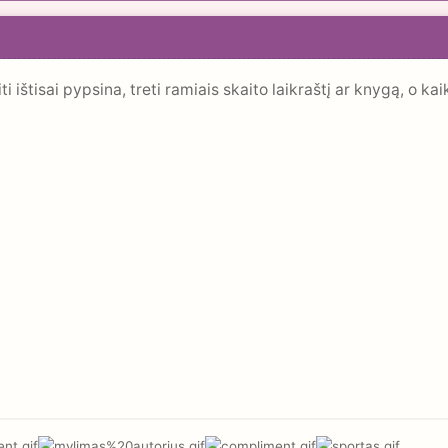
iti ištisai pypsina, treti ramiais skaito laikraštį ar knygą, o 