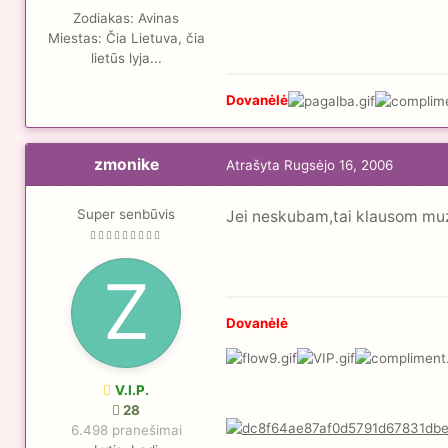
Zodiakas:
Avinas
Miestas:
Čia Lietuva, čia
lietūs lyja...
Dovanėlė
zmonike
Atrašyta
Rugsėjo 16, 2006
Super senbūvis
Jei neskubam,tai klausom muzik
Dovanėlė
V.I.P.
28
6.498 pranešimai