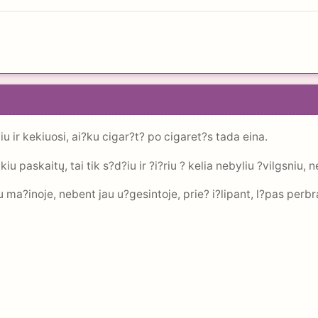
?iu ir kekiuosi, ai?ku cigar?t? po cigaret?s tada eina.
kiu paskaitų, tai tik s?d?iu ir ?i?riu ? kelia nebyliu ?vilgsniu,
ma?inoje, nebent jau u?gesintoje, prie? i?lipant, l?pas perbra