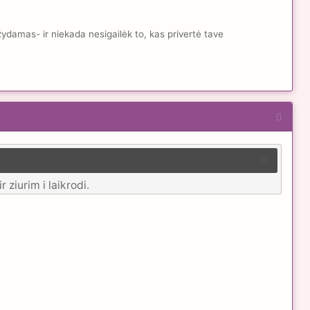
žydamas- ir niekada nesigailėk to, kas privertė tave
ziurim i laikrodi.