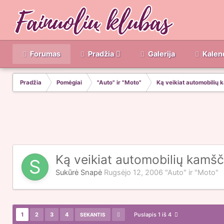
Forumas
Pradžia
Galerija
Kalen
Pradžia
Pomėgiai
"Auto" ir "Moto"
Ką veikiat automobilių
Ką veikiat automobilių kamš
Sukūrė
Snapė
Rugsėjo 12, 2006
"Auto" ir "Moto"
1
2
3
4
Puslapis 1 iš 4
SEKANTIS