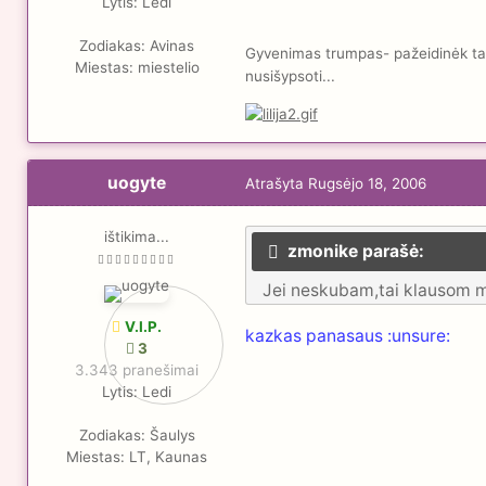
Lytis:
Ledi
Zodiakas:
Avinas
Gyvenimas trumpas- pažeidinėk taisy
Miestas:
miestelio
nusišypsoti...
uogyte
Atrašyta
Rugsėjo 18, 2006
ištikima...
zmonike parašė:
Jei neskubam,tai klausom muz
V.I.P.
kazkas panasaus :unsure:
3
3.343 pranešimai
Lytis:
Ledi
Zodiakas:
Šaulys
Miestas:
LT, Kaunas