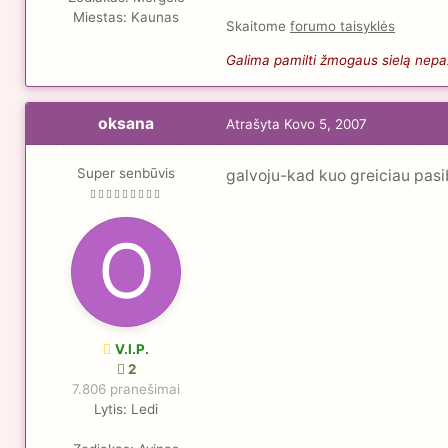
Miestas:
Kaunas
Skaitome
forumo taisyklės
Galima pamilti žmogaus sielą nepaži
oksana
Atrašyta
Kovo 5, 2007
Super senbūvis
galvoju-kad kuo greiciau pasiba
V.I.P.
2
7.806 pranešimai
Lytis:
Ledi