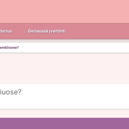
dorius
Geriausiai įvertinti
 kamščiuose?
čiuose?