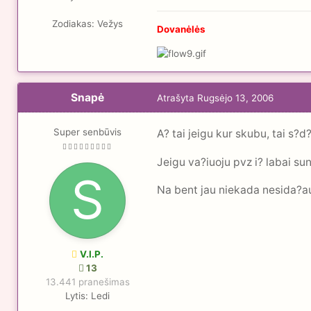
Zodiakas:
Vežys
Dovanėlės
Snapė
Atrašyta
Rugsėjo 13, 2006
Super senbūvis
A? tai jeigu kur skubu, tai s?d
Jeigu va?iuoju pvz i? labai sun
Na bent jau niekada nesida?au 
V.I.P.
13
13.441 pranešimas
Lytis:
Ledi