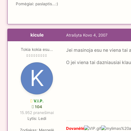
Pomėgiai:
paslaptis...:)
kicule
Atrašyta
Kovo 4, 2007
Tokia kokia esu...
Jei masinoja esu ne viena tai 
O jei viena tai dazniausiai kl
V.I.P.
104
15.952 pranešimai
Lytis:
Ledi
Dovanėlė
Zodiakas:
Mergelė