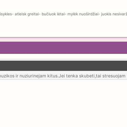
kles- atleisk greitai- bučiuok lėtai- mylėk nuoširdžiai- juokis nesivar
ikos ir nuziurinejam kitus.Jei tenka skubeti,tai stresuojam ir 