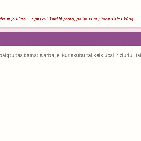
nus jo kūno - Ir paskui išeiti iš proto, palietus mylimos sielos kūną
igtu tas kamstis.arba jei kur skubu tai keikiuosi ir ziuriu i l