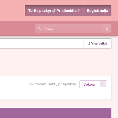
Turite paskyrą? Prisijunkite
Registracija
Visa veikla
Norėdami sekti, prisijunkite
Sekėjai
1