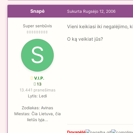
Snapė
Sukurta
Rugsėjo 12, 2006
Super senbūvis
Vieni keikiasi iki negalėjimo, k
O ką veikiat jūs?
V.I.P.
13
13.441 pranešimas
Lytis:
Ledi
Zodiakas:
Avinas
Miestas:
Čia Lietuva, čia
lietūs lyja...
Dovanėlė