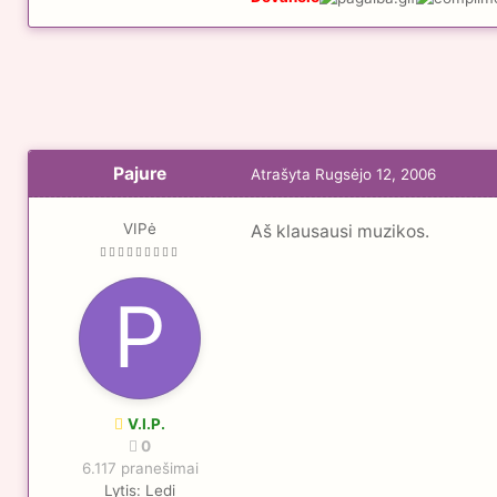
Pajure
Atrašyta
Rugsėjo 12, 2006
VIPė
Aš klausausi muzikos.
V.I.P.
0
6.117 pranešimai
Lytis:
Ledi