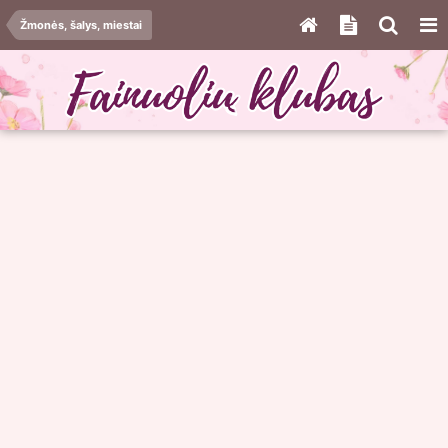
Žmonės, šalys, miestai