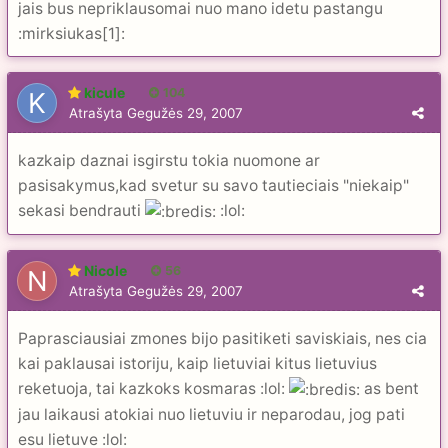
jais bus nepriklausomai nuo mano idetu pastangu
:mirksiukas[1]:
kicule
104
Atrašyta
Gegužės 29, 2007
kazkaip daznai isgirstu tokia nuomone ar
pasisakymus,kad svetur su savo tautieciais "niekaip"
sekasi bendrauti
:lol:
Nicole
56
Atrašyta
Gegužės 29, 2007
Paprasciausiai zmones bijo pasitiketi saviskiais, nes cia
kai paklausai istoriju, kaip lietuviai kitus lietuvius
reketuoja, tai kazkoks kosmaras :lol:
as bent
jau laikausi atokiai nuo lietuviu ir neparodau, jog pati
esu lietuve :lol: