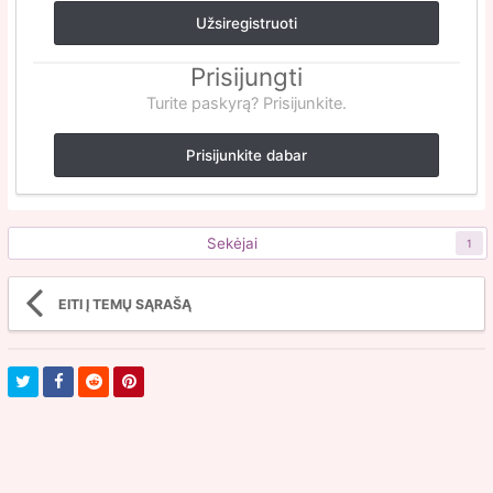
Užsiregistruoti
Prisijungti
Turite paskyrą? Prisijunkite.
Prisijunkite dabar
Sekėjai
1
EITI Į TEMŲ SĄRAŠĄ