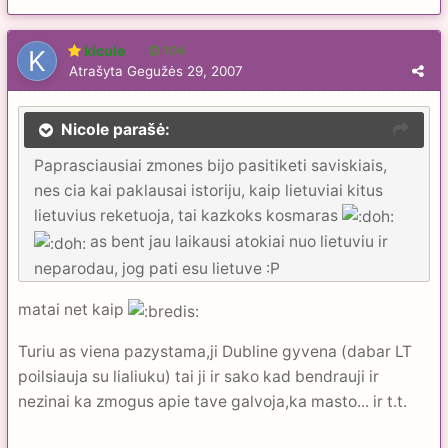
kicule
104
Atrašyta
Gegužės 29, 2007
Nicole parašė:
Paprasciausiai zmones bijo pasitiketi saviskiais,
nes cia kai paklausai istoriju, kaip lietuviai kitus
lietuvius reketuoja, tai kazkoks kosmaras
as bent jau laikausi atokiai nuo lietuviu ir
neparodau, jog pati esu lietuve :P
matai net kaip
Turiu as viena pazystama,ji Dubline gyvena (dabar LT
poilsiauja su lialiuku) tai ji ir sako kad bendrauji ir
nezinai ka zmogus apie tave galvoja,ka masto... ir t.t.