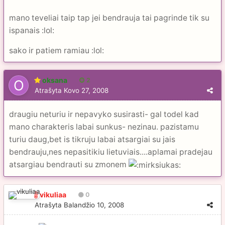
mano teveliai taip tap jei bendrauja tai pagrinde tik su
ispanais :lol:
sako ir patiem ramiau :lol:
oksana
2
Atrašyta
Kovo 27, 2008
draugiu neturiu ir nepavyko susirasti- gal todel kad
mano charakteris labai sunkus- nezinau. pazistamu
turiu daug,bet is tikruju labai atsargiai su jais
bendrauju,nes nepasitikiu lietuviais....aplamai pradejau
atsargiau bendrauti su zmonem
vikuliaa
0
Atrašyta
Balandžio 10, 2008