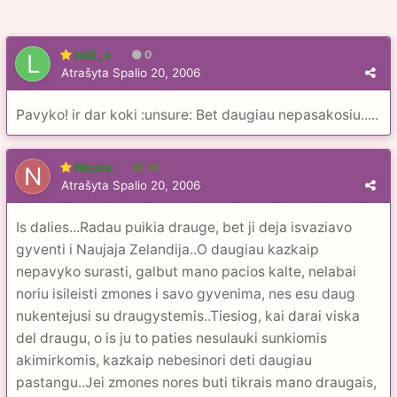
ledi_x
0
Atrašyta
Spalio 20, 2006
Pavyko! ir dar koki :unsure: Bet daugiau nepasakosiu.....
Nicole
56
Atrašyta
Spalio 20, 2006
Is dalies...Radau puikia drauge, bet ji deja isvaziavo
gyventi i Naujaja Zelandija..O daugiau kazkaip
nepavyko surasti, galbut mano pacios kalte, nelabai
noriu isileisti zmones i savo gyvenima, nes esu daug
nukentejusi su draugystemis..Tiesiog, kai darai viska
del draugu, o is ju to paties nesulauki sunkiomis
akimirkomis, kazkaip nebesinori deti daugiau
pastangu..Jei zmones nores buti tikrais mano draugais,