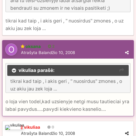
aha tu teisi-uzsienyje labai atsargiai reikia
bendrauti su zmonem ir ne visais pasitiketi ;)
tikrai kad taip , i akis geri , '' nuosirdus'' zmones , o uz
akiu jau zek loja ...
oksana
2
Atrašyta
Balandžio 10, 2008
vikuliaa parašė:
tikrai kad taip , i akis geri , '' nuosirdus'' zmones , o
uz akiu jau zek loja ...
o loja vien todel,kad uzsienyje netgi musu tautieciai yra
labai pavydus.....pavydi kiekvieno kasnelio....
vikuliaa
0
Atrašyta
Balandžio 10, 2008