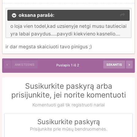
oksana parašė:
o loja vien todel,kad uzsienyje netgi musu tautieciai
yra labai pavydus.....pavydi kiekvieno kasnelio....
ir dar megsta skaiciuoti tavo pinigus ;)
ANKSTESNIS
SEKANTIS
Puslapis 1 iš 2
Susikurkite paskyrą arba
prisijunkite, jei norite komentuoti
Komentuoti gali tik registruoti nariai
Susikurkite paskyrą
Prisijunkite prie mūsų bendruomenės.