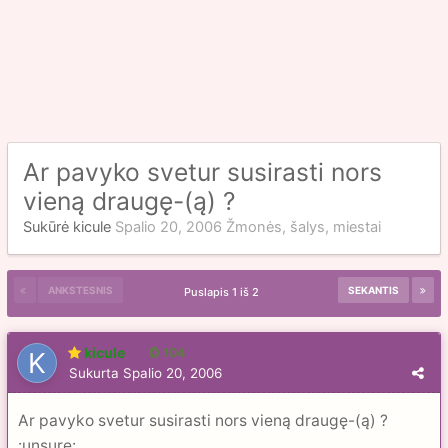
Ar pavyko svetur susirasti nors
vieną draugę-(ą) ?
Sukūrė
kicule
Spalio 20, 2006
Žmonės, šalys, miestai
ANKSTESNIS
SEKANTIS
Puslapis 1 iš 2
kicule
104
Sukurta
Spalio 20, 2006
Ar pavyko svetur susirasti nors vieną draugę-(ą) ?
:unsure: