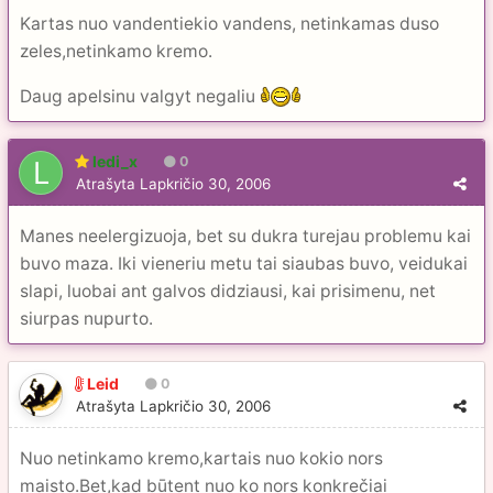
Kartas nuo vandentiekio vandens, netinkamas duso
zeles,netinkamo kremo.
Daug apelsinu valgyt negaliu
ledi_x
0
Atrašyta
Lapkričio 30, 2006
Manes neelergizuoja, bet su dukra turejau problemu kai
buvo maza. Iki vieneriu metu tai siaubas buvo, veidukai
slapi, luobai ant galvos didziausi, kai prisimenu, net
siurpas nupurto.
Leid
0
Atrašyta
Lapkričio 30, 2006
Nuo netinkamo kremo,kartais nuo kokio nors
maisto.Bet,kad būtent nuo ko nors konkrečiai