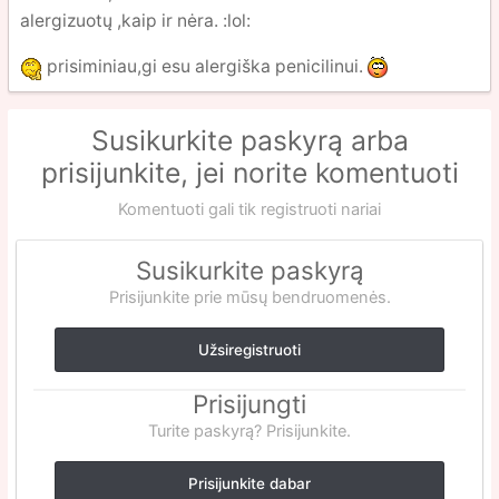
alergizuotų ,kaip ir nėra. :lol:
prisiminiau,gi esu alergiška penicilinui.
Susikurkite paskyrą arba
prisijunkite, jei norite komentuoti
Komentuoti gali tik registruoti nariai
Susikurkite paskyrą
Prisijunkite prie mūsų bendruomenės.
Užsiregistruoti
Prisijungti
Turite paskyrą? Prisijunkite.
Prisijunkite dabar