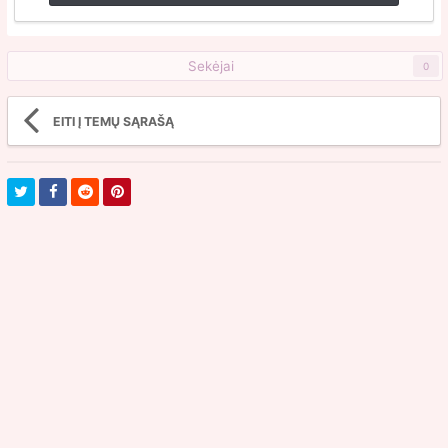
Sekėjai
0
EITI Į TEMŲ SĄRAŠĄ