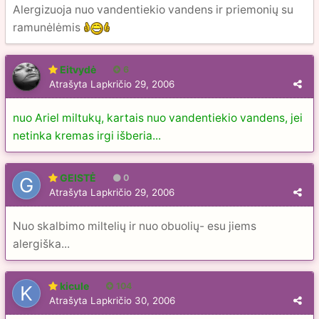
Alergizuoja nuo vandentiekio vandens ir priemonių su
ramunėlėmis
Eitvydė
6
Atrašyta
Lapkričio 29, 2006
nuo Ariel miltukų, kartais nuo vandentiekio vandens, jei
netinka kremas irgi išberia...
GEISTĖ
0
Atrašyta
Lapkričio 29, 2006
Nuo skalbimo miltelių ir nuo obuolių- esu jiems
alergiška...
kicule
104
Atrašyta
Lapkričio 30, 2006