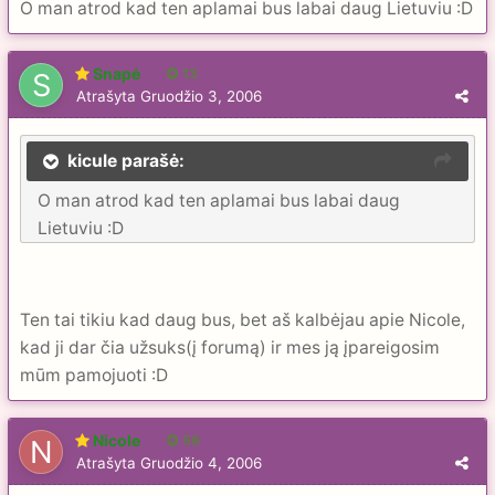
O man atrod kad ten aplamai bus labai daug Lietuviu :D
Snapė
13
Atrašyta
Gruodžio 3, 2006
kicule parašė:
O man atrod kad ten aplamai bus labai daug
Lietuviu :D
Ten tai tikiu kad daug bus, bet aš kalbėjau apie Nicole,
kad ji dar čia užsuks(į forumą) ir mes ją įpareigosim
mūm pamojuoti :D
Nicole
56
Atrašyta
Gruodžio 4, 2006