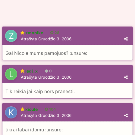
zmonike
28
Atrašyta
Gruodžio 3, 2006
Gal Nicole mums pamojuos? :unsure:
ledi_x
0
Atrašyta
Gruodžio 3, 2006
Tik reikia jai kaip nors pranesti.
kicule
104
Atrašyta
Gruodžio 3, 2006
tikrai labai idomu :unsure: