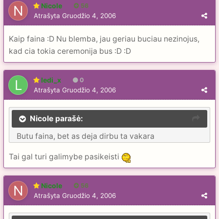
Nicole
56
Atrašyta
Gruodžio 4, 2006
Kaip faina :D Nu blemba, jau geriau buciau nezinojus,
kad cia tokia ceremonija bus :D :D
ledi_x
0
Atrašyta
Gruodžio 4, 2006
Nicole parašė:
Butu faina, bet as deja dirbu ta vakara
Tai gal turi galimybe pasikeisti
Nicole
56
Atrašyta
Gruodžio 4, 2006