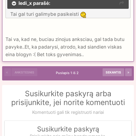
ledi_x parašė:
Tai gal turi galimybe pasikeisti
Tai va, kad ne, buciau zinojus anksciau, gal tada butu
pavyke..Et, ka padarysi, atrodo, kad siandien viskas
eina blogyn :( Bet toks gyvenimas..
ANKSTESNIS
SEKANTIS
Puslapis 1 iš 2
Susikurkite paskyrą arba
prisijunkite, jei norite komentuoti
Komentuoti gali tik registruoti nariai
Susikurkite paskyrą