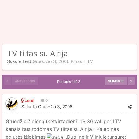
TV tiltas su Airija!
Sukūrė
Leid
Gruodžio 3, 2006
Kinas ir TV
ANKSTESNIS
SEKANTIS
Puslapis 1 iš 2
Leid
0
Sukurta
Gruodžio 3, 2006
Gruodžio 7 dieną (ketvirtadienį) 19.30 val. per LTV
kanalą bus rodomas TV tiltas su Airija - Kalėdinės
eglutės įžiebimas
.Dubline ir Vilniuje :unsure: