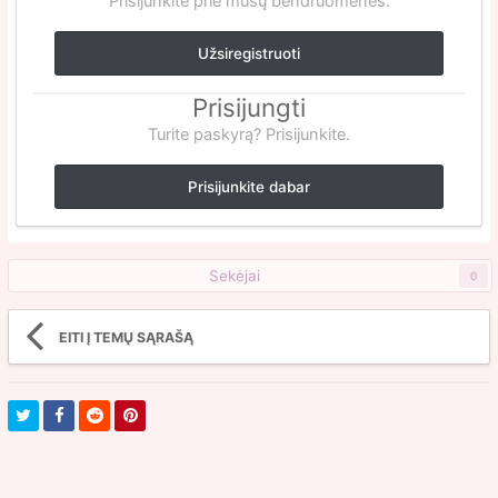
Prisijunkite prie mūsų bendruomenės.
Užsiregistruoti
Prisijungti
Turite paskyrą? Prisijunkite.
Prisijunkite dabar
Sekėjai
0
EITI Į TEMŲ SĄRAŠĄ