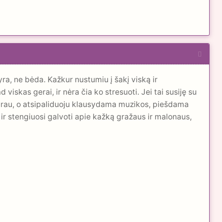
ra, ne bėda. Kažkur nustumiu į šakį viską ir
viskas gerai, ir nėra čia ko stresuoti. Jei tai susiję su
edarau, o atsipaliduoju klausydama muzikos, piešdama
r stengiuosi galvoti apie kažką gražaus ir malonaus,