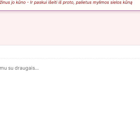
nus jo kūno - Ir paskui išeiti iš proto, palietus mylimos sielos kūną
mu su draugais...