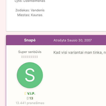
Lytis:
Džentelmenas
Zodiakas:
Vandenis
Miestas:
Kaunas
Snapė
Atrašyta
Sausio 30, 2007
Super senbūvis
Kad visi variantai man tinka, n
V.I.P.
13
13.441 pranešimas