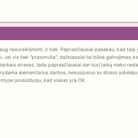
 nesureikšminti, ir tiek. Paprasčiausiai pasakau, kad taip y
. Jei vis tiek "prasimuša", dažniausiai tai būna galvojimas, kad 
i darbais stresas..tada paprasčiausiai dar kurį laiką nieko n
rydama elementarius darbus, nesusijusius su streso sukėlėju i
ntyse įsivaizduoju, kad viskas yra OK.