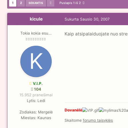
1
2
Puslapis 1 iš 2
SEKANTIS
kicule
Sukurta
Sausio 30, 2007
Tokia kokia esu...
Kaip atsipalaiduojate nuo stre
V.I.P.
104
15.952 pranešimai
Lytis:
Ledi
Dovanėlė
Zodiakas:
Mergelė
Miestas:
Kaunas
Skaitome
forumo taisyklės