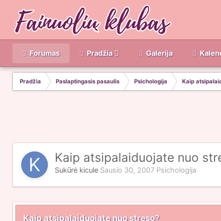
Forumas
Pradžia
Galerija
Kalen
Pradžia
Paslaptingasis pasaulis
Psichologija
Kaip atsipalai
Kaip atsipalaiduojate nuo st
Sukūrė
kicule
Sausio 30, 2007
Psichologija
Kaip atsipalaiduojate nuo streso?