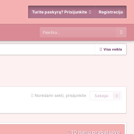
Turite paskyrą? Prisijunkite
Registracija
Visa veikla
Norėdami sekti, prisijunkite
Sekėjai
0
10 narių prabalsavo