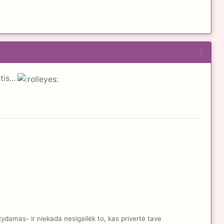
is...
žydamas- ir niekada nesigailėk to, kas privertė tave