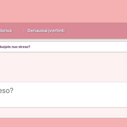
dorius
Geriausiai įvertinti
duojate nuo streso?
reso?