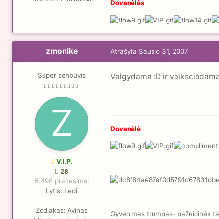
Dovanėlės
zmonike
Atrašyta
Sausio 31, 2007
Super senbūvis
Valgydama :D ir vaiksciodama i
Dovanėlė
V.I.P.
28
6.498 pranešimai
Lytis:
Ledi
Zodiakas:
Avinas
Gyvenimas trumpas- pažeidinėk taisy