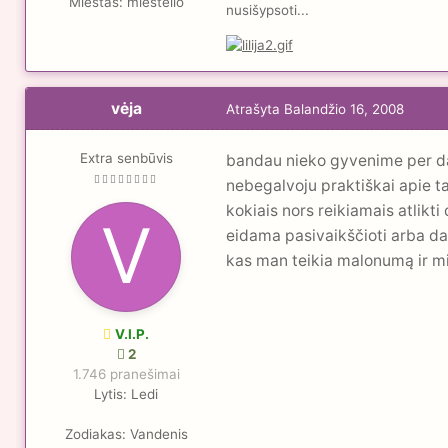
Miestas:
miestelio
nusišypsoti...
vėja
Atrašyta
Balandžio 16, 2008
Extra senbūvis
bandau nieko gyvenime per daug
nebegalvoju praktiškai apie tai
kokiais nors reikiamais atlikt
eidama pasivaikščioti arba da
kas man teikia malonumą ir mi
V.I.P.
2
1.746 pranešimai
Lytis:
Ledi
Zodiakas:
Vandenis