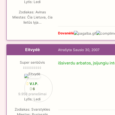
Lytis:
Ledi
Zodiakas:
Avinas
Miestas:
Čia Lietuva, čia
lietūs lyja...
Dovanėlė
Eitvydė
Atrašyta
Sausio 30, 2007
Super senbūvis
išsiverdu arbatos, įsijungiu i
V.I.P.
6
9.958 pranešimai
Lytis:
Ledi
Zodiakas:
Svarstykles
Miestas:
Pusiasalis