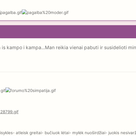
s kampo i kampa...Man reikia vienai pabuti ir susidelioti mint
kles- atleisk greitai- bučiuok lėtai- mylėk nuoširdžiai- juokis nesivar