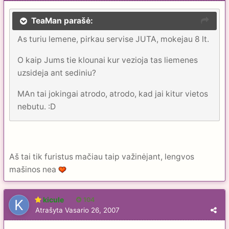
TeaMan parašė:
As turiu lemene, pirkau servise JUTA, mokejau 8 lt.
O kaip Jums tie klounai kur vezioja tas liemenes
uzsideja ant sediniu?
MAn tai jokingai atrodo, atrodo, kad jai kitur vietos
nebutu. :D
Aš tai tik furistus mačiau taip važinėjant, lengvos
mašinos nea
kicule
104
Atrašyta
Vasario 26, 2007