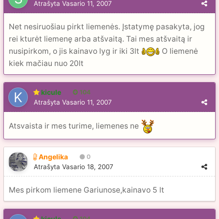
Atrašyta
Vasario 11, 2007
Net nesiruošiau pirkt liemenės. Įstatymę pasakyta, jog
rei kturėt liemenę arba atšvaitą. Tai mes atšvaitą ir
nusipirkom, o jis kainavo lyg ir iki 3lt
O liemenė
kiek mačiau nuo 20lt
kicule
104
Atrašyta
Vasario 11, 2007
Atsvaista ir mes turime, liemenes ne
Angelika
0
Atrašyta
Vasario 18, 2007
Mes pirkom liemene Gariunose,kainavo 5 lt
kicule
104