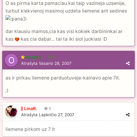
O as pirma karta pamaciau kai taip vazineja uzsenije,
turbut kiekvienoj masimoj uzdeta liemene ant sedines
dar klausiu mamos,cia kas visi kokiek darbininkai ar
kas
kas cia dabar... tai ta iki siol juokiasi :D
oksana
2
Atrašyta
Vasario 28, 2007
as ir pirkau liemene parduotuveje-kainavo apie 7lt.
;)
LinaR.
0
Atrašyta
Lapkričio 27, 2007
liemene pirkom uz 7 lt