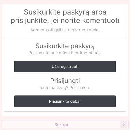
Susikurkite paskyrą arba
prisijunkite, jei norite komentuoti
Komentuoti gali tik registruoti nariai
Susikurkite paskyrą
Prisijunkite prie mūsų bendruomenės.
Užsiregistruoti
Prisijungti
Turite paskyrą? Prisijunkite.
Prisijunkite dabar
Sekėjai
0