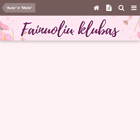
"Auto" ir "Moto"