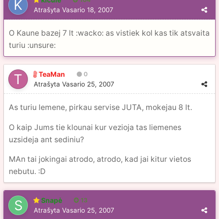
Atrašyta
Vasario 18, 2007
O Kaune bazej 7 lt :wacko: as vistiek kol kas tik atsvaita
turiu :unsure:
TeaMan
0
Atrašyta
Vasario 25, 2007
As turiu lemene, pirkau servise JUTA, mokejau 8 lt.
O kaip Jums tie klounai kur vezioja tas liemenes
uzsideja ant sediniu?
MAn tai jokingai atrodo, atrodo, kad jai kitur vietos
nebutu. :D
Snapė
13
Atrašyta
Vasario 25, 2007