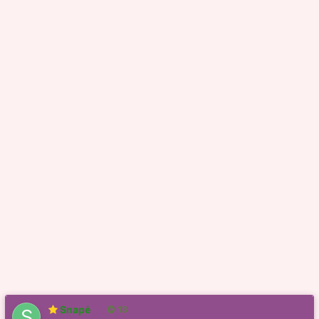
Snapė
13