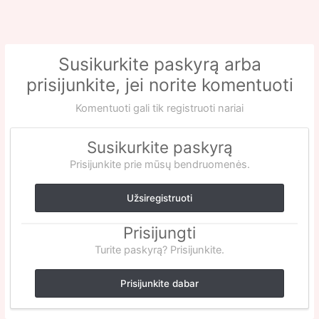
Susikurkite paskyrą arba
prisijunkite, jei norite komentuoti
Komentuoti gali tik registruoti nariai
Susikurkite paskyrą
Prisijunkite prie mūsų bendruomenės.
Užsiregistruoti
Prisijungti
Turite paskyrą? Prisijunkite.
Prisijunkite dabar