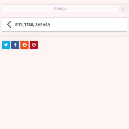
Sekėjai
0
EITI Į TEMŲ SĄRAŠĄ