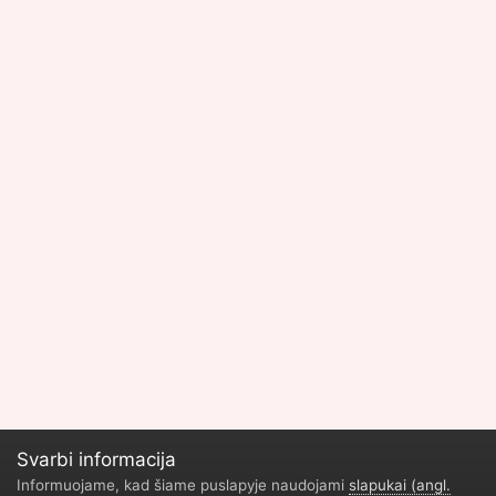
Svarbi informacija
Informuojame, kad šiame puslapyje naudojami
slapukai (angl.