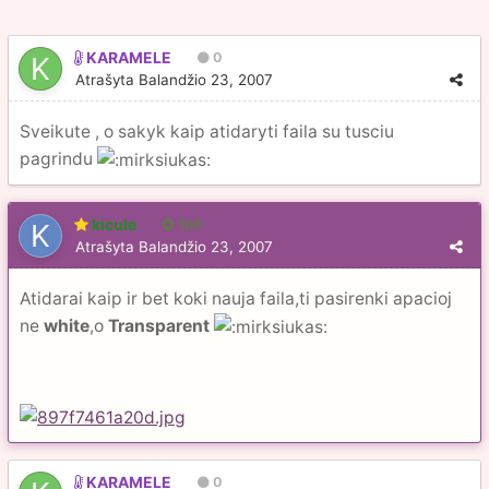
KARAMELE
0
Atrašyta
Balandžio 23, 2007
Sveikute , o sakyk kaip atidaryti faila su tusciu
pagrindu
kicule
104
Atrašyta
Balandžio 23, 2007
Atidarai kaip ir bet koki nauja faila,ti pasirenki apacioj
ne
white
,o
Transparent
KARAMELE
0