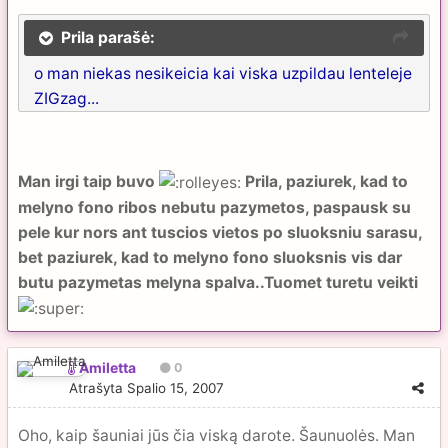
Prila parašė:
o man niekas nesikeicia kai viska uzpildau lenteleje
ZIGzag...
Man irgi taip buvo
Prila, paziurek, kad to
melyno fono ribos nebutu pazymetos, paspausk su
pele kur nors ant tuscios vietos po sluoksniu sarasu,
bet paziurek, kad to melyno fono sluoksnis vis dar
butu pazymetas melyna spalva..Tuomet turetu veikti
Amiletta
0
Atrašyta
Spalio 15, 2007
Oho, kaip šauniai jūs čia viską darote. Šaunuolės. Man