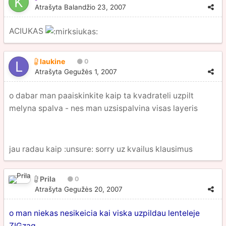
Atrašyta
Balandžio 23, 2007
ACIUKAS
laukine
0
Atrašyta
Gegužės 1, 2007
o dabar man paaiskinkite kaip ta kvadrateli uzpilt
melyna spalva - nes man uzsispalvina visas layeris
jau radau kaip :unsure: sorry uz kvailus klausimus
Prila
0
Atrašyta
Gegužės 20, 2007
o man niekas nesikeicia kai viska uzpildau lenteleje
ZIGzag...