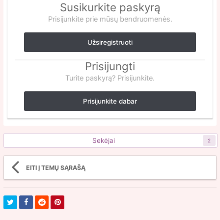
Susikurkite paskyrą
Prisijunkite prie mūsų bendruomenės.
Užsiregistruoti
Prisijungti
Turite paskyrą? Prisijunkite.
Prisijunkite dabar
Sekėjai
2
EITI Į TEMŲ SĄRAŠĄ