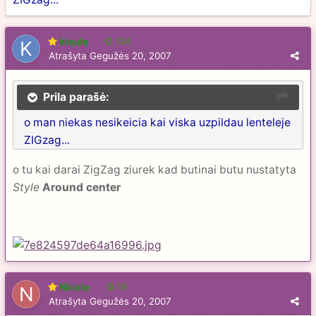
kicule
104
Atrašyta
Gegužės 20, 2007
Prila parašė:
o man niekas nesikeicia kai viska uzpildau lenteleje
ZIGzag...
o tu kai darai ZigZag ziurek kad butinai butu nustatyta
Style
Around center
Nicole
56
Atrašyta
Gegužės 20, 2007