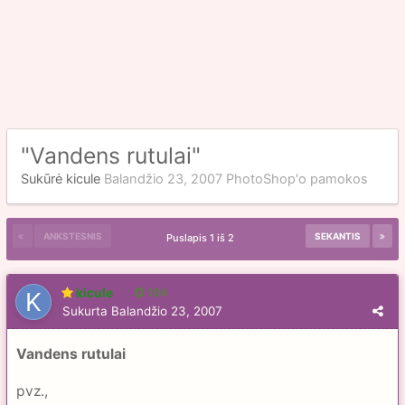
"Vandens rutulai"
Sukūrė
kicule
Balandžio 23, 2007
PhotoShop'o pamokos
ANKSTESNIS
SEKANTIS
Puslapis 1 iš 2
kicule
104
Sukurta
Balandžio 23, 2007
Vandens rutulai
pvz.,