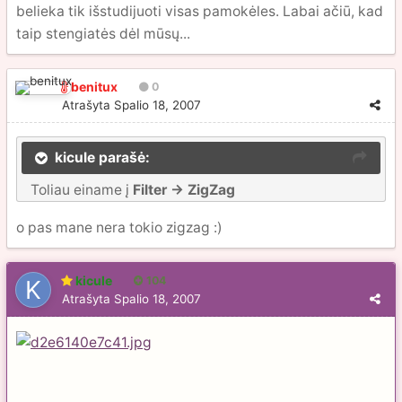
belieka tik išstudijuoti visas pamokėles. Labai ačiū, kad
taip stengiatės dėl mūsų...
benitux
0
Atrašyta
Spalio 18, 2007
kicule parašė:
Toliau einame į
Filter -> ZigZag
o pas mane nera tokio zigzag :)
kicule
104
Atrašyta
Spalio 18, 2007