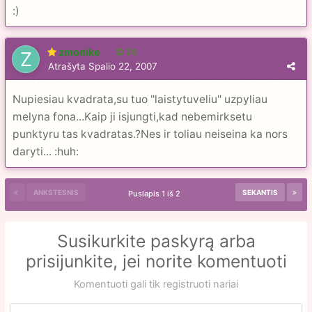
:)
zmonike
28
Atrašyta
Spalio 22, 2007
Nupiesiau kvadrata,su tuo "laistytuveliu" uzpyliau
melyna fona...Kaip ji isjungti,kad nebemirksetu
punktyru tas kvadratas.?Nes ir toliau neiseina ka nors
daryti... :huh:
ANKSTESNIS
SEKANTIS
Puslapis 1 iš 2
Susikurkite paskyrą arba
prisijunkite, jei norite komentuoti
Komentuoti gali tik registruoti nariai