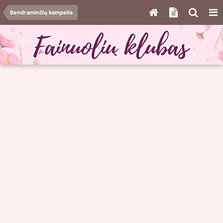
Bendraminčių kampelis