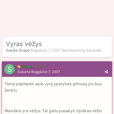
Vyras vėžys
Sukūrė
Snapė
Rugpjūčio 7, 2007
Bendraminčių kampelis
Snapė
13
Sukurta
Rugpjūčio 7, 2007
Tema paplepėti apie vyrų ypatybes gimusių po šiuo
ženklu.
Maniškis yra vėžys. Tai galiu pasakyti tipiškas vėžio