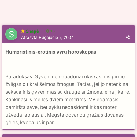
Snapė
13
Atrašyta
Rugpjūčio 7, 2007
Humoristinis-erotinis vyrų horoskopas
Paradoksas. Gyvenime nepadoriai ūkiškas ir iš pirmo
žvilgsnio tikrai šeimos žmogus. Tačiau, jei jo netenkina
seksualinis gyvenimas su drauge ar žmona, eina į kairę.
Kankinasi iš meilės dviem moterims. Mylėdamasis
pamiršta save, bet sykiu nepasidomi ir kas moterį
užveda labiausiai. Mėgsta dovanoti gražias dovanas –
gėles, kvepalus ir pan.