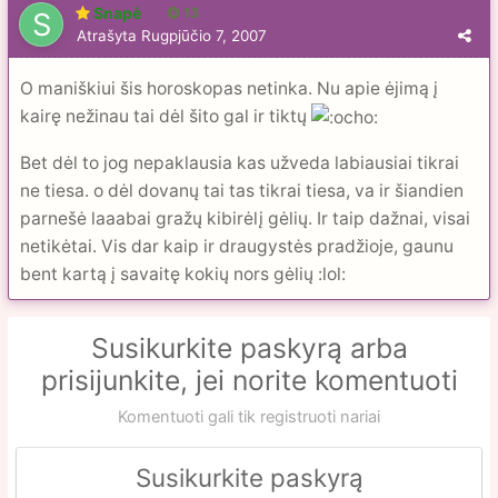
Snapė
13
Atrašyta
Rugpjūčio 7, 2007
O maniškiui šis horoskopas netinka. Nu apie ėjimą į
kairę nežinau tai dėl šito gal ir tiktų
Bet dėl to jog nepaklausia kas užveda labiausiai tikrai
ne tiesa. o dėl dovanų tai tas tikrai tiesa, va ir šiandien
parnešė laaabai gražų kibirėlį gėlių. Ir taip dažnai, visai
netikėtai. Vis dar kaip ir draugystės pradžioje, gaunu
bent kartą į savaitę kokių nors gėlių :lol:
Susikurkite paskyrą arba
prisijunkite, jei norite komentuoti
Komentuoti gali tik registruoti nariai
Susikurkite paskyrą