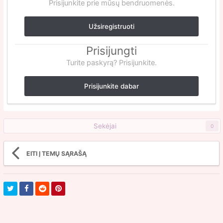
Prisijunkite prie mūsų bendruomenės.
Užsiregistruoti
Prisijungti
Turite paskyrą? Prisijunkite.
Prisijunkite dabar
Sekėjai
0
EITI Į TEMŲ SĄRAŠĄ