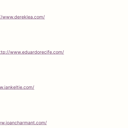
://www.dereklea.com/
ttp://www.eduardorecife.com/
w.iankeltie.com/
ww.joancharmant.com/