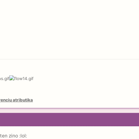
encių atributika
en zino :lol: