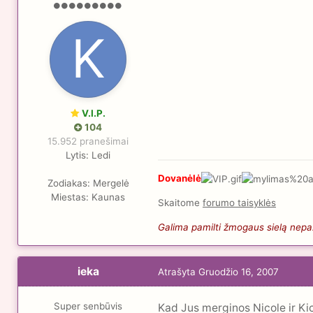
V.I.P.
104
15.952 pranešimai
Lytis:
Ledi
Dovanėlė
Zodiakas:
Mergelė
Miestas:
Kaunas
Skaitome
forumo taisyklės
Galima pamilti žmogaus sielą nepaži
ieka
Atrašyta
Gruodžio 16, 2007
Super senbūvis
Kad Jus merginos Nicole ir Ki