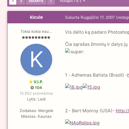
1
2
Puslapis 1 iš 2
SEKANTIS
kicule
Sukurta
Rugpjūčio 17, 2007
(redag
Tokia kokia esu...
Vis dėlto ką padaro Photoshop, j
Čia sąrašas žmonių ir dalys jų
1 - Adhemas Batista (Brazil) -
V.I.P.
104
15.952 pranešimai
Lytis:
Ledi
2 - Bert Monroy (USA)-
http:
Zodiakas:
Mergelė
Miestas:
Kaunas