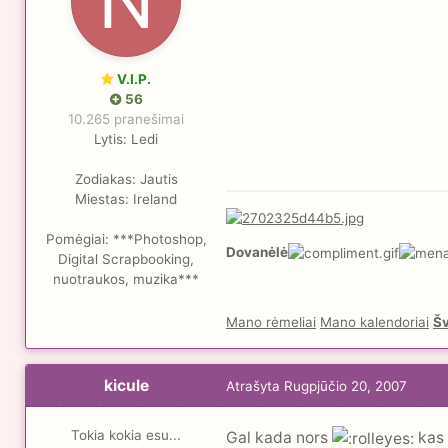
V.I.P.
56
10.265 pranešimai
Lytis:
Ledi
Zodiakas:
Jautis
Miestas:
Ireland
Pomėgiai:
***Photoshop,
Dovanėlė
Digital Scrapbooking,
nuotraukos, muzika***
Mano rėmeliai
Mano kalendoriai
Šv
kicule
Atrašyta
Rugpjūčio 20, 2007
Tokia kokia esu...
Gal kada nors
kas t