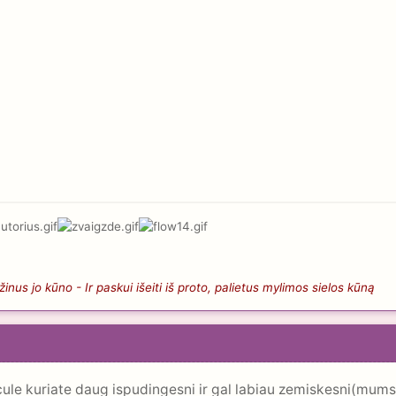
nus jo kūno - Ir paskui išeiti iš proto, palietus mylimos sielos kūną
cule kuriate daug ispudingesni ir gal labiau zemiskesni(mum