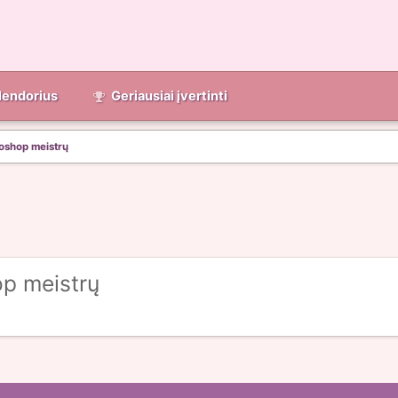
lendorius
Geriausiai įvertinti
oshop meistrų
p meistrų