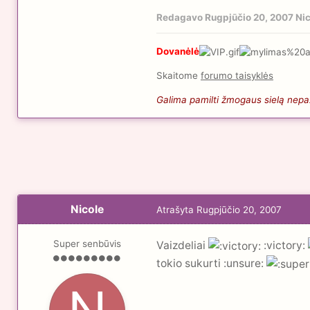
Redagavo
Rugpjūčio 20, 2007
Nic
Dovanėlė
Skaitome
forumo taisyklės
Galima pamilti žmogaus sielą nepaži
Nicole
Atrašyta
Rugpjūčio 20, 2007
Super senbūvis
Vaizdeliai
:victory:
tokio sukurti :unsure: