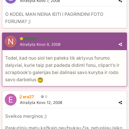
Atrašyta
Kovo 7, 2008
O KODEL MAN NEINA IEITI I PAGRINDINI FOTO
FORUMA? ;)
Nicole
56
Atrašyta
Kovo 9, 2008
Todel, kad nuo siol ten pateks tik aktyvus forumo
dalyviai, kurie taip pat padeda didinti fonu, clipart'o ir
scrapbook'o galerijas bei dalinasi savo kuryba ir rodo
savo darbelius
era27
0
Atrašyta
Kovo 12, 2008
Sveikos merginos ;)
Paskutiniu metu kažkaip neužsukau čia, neturėjau laiko,