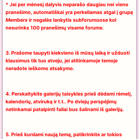
* Jei per mėnesį dalyvis neparašo daugiau nei vieno
pranešimo, automatiškai yra perkeliamas atgal į grupę
Members
ir negalės lankytis subforumuose kol
nesurinks 100 pranešimų visame forume.
3. Prašome taupyti kiekvieno iš mūsų laiką ir užduoti
klausimus tik tuo atveju, jei atitinkamoje temoje
neradote ieškomo atsakymo.
4. Perskaitykite galerijų taisykles prieš dėdami rėmelį,
kalendorių, atviruką ir t.t.. Po dviejų perspėjimų
netinkamai patalpinti failai bus šalinami iš galerijų.
5. Prieš kurdami naują temą, patikrinkite ar tokios