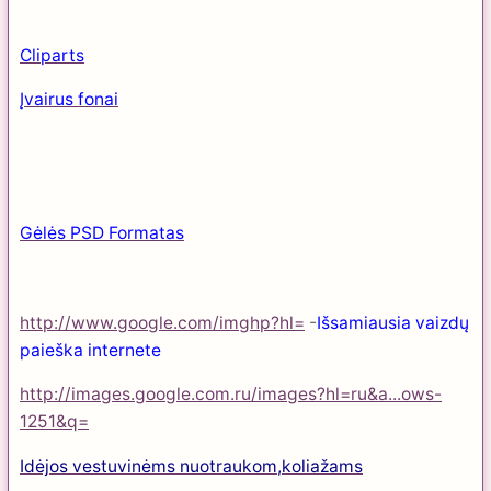
Cliparts
Įvairus fonai
Gėlės PSD Formatas
http://www.google.com/imghp?hl=
-
Išsamiausia vaizdų
paieška internete
http://images.google.com.ru/images?hl=ru&a...ows-
1251&q=
Idėjos vestuvinėms nuotraukom,koliažams