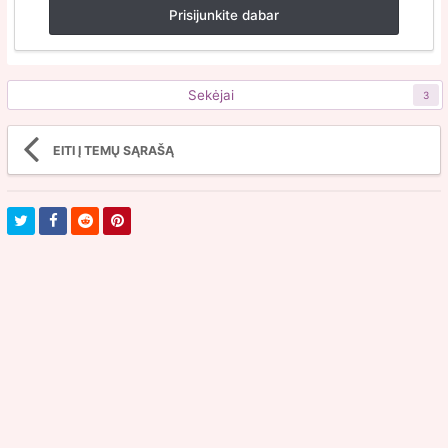
Prisijunkite dabar
Sekėjai
3
EITI Į TEMŲ SĄRAŠĄ