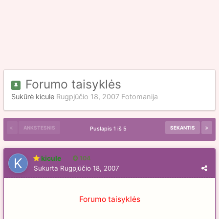
Forumo taisyklės
Sukūrė
kicule
Rugpjūčio 18, 2007
Fotomanija
ANKSTESNIS
SEKANTIS
Puslapis 1 iš 5
kicule
104
Sukurta
Rugpjūčio 18, 2007
Forumo taisyklės