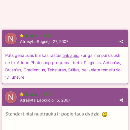
Nicole
56
Atrašyta
Rugsėjo 27, 2007
Pats geriausias kol kas rastas
tinklapis
, kur galima parsisiusti
ne tik Adobe Photoshop programa, bet ir Plugin'us, Action'us,
Brush'us, Gradient'us, Teksturas, Stilius, bei keleta remeliu :lol:
:D :unsure:
Nicole
56
Atrašyta
Lapkričio 15, 2007
Standartiniai nuotrauku ir popieriaus dydziai