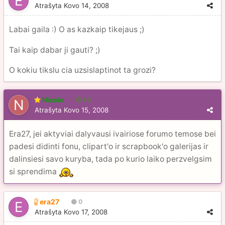
Atrašyta
Kovo 14, 2008
Labai gaila :) O as kazkaip tikejaus ;)
Tai kaip dabar ji gauti? ;)
O kokiu tikslu cia uzsislaptinot ta grozi?
Nicole
56
Atrašyta
Kovo 15, 2008
Era27, jei aktyviai dalyvausi ivairiose forumo temose bei
padesi didinti fonu, clipart'o ir scrapbook'o galerijas ir
dalinsiesi savo kuryba, tada po kurio laiko perzvelgsim
si sprendima
era27
0
Atrašyta
Kovo 17, 2008