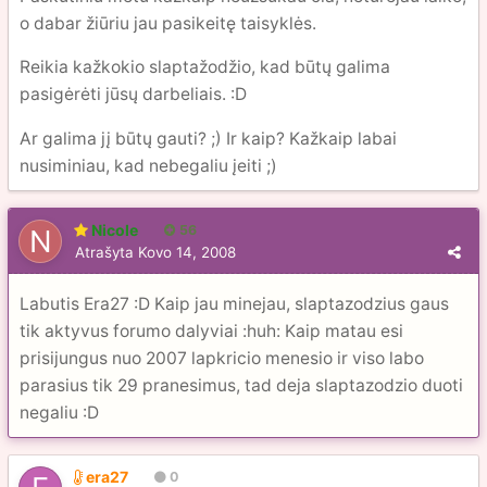
o dabar žiūriu jau pasikeitę taisyklės.
Reikia kažkokio slaptažodžio, kad būtų galima
pasigėrėti jūsų darbeliais. :D
Ar galima jį būtų gauti? ;) Ir kaip? Kažkaip labai
nusiminiau, kad nebegaliu įeiti ;)
Nicole
56
Atrašyta
Kovo 14, 2008
Labutis Era27 :D Kaip jau minejau, slaptazodzius gaus
tik aktyvus forumo dalyviai :huh: Kaip matau esi
prisijungus nuo 2007 lapkricio menesio ir viso labo
parasius tik 29 pranesimus, tad deja slaptazodzio duoti
negaliu :D
era27
0