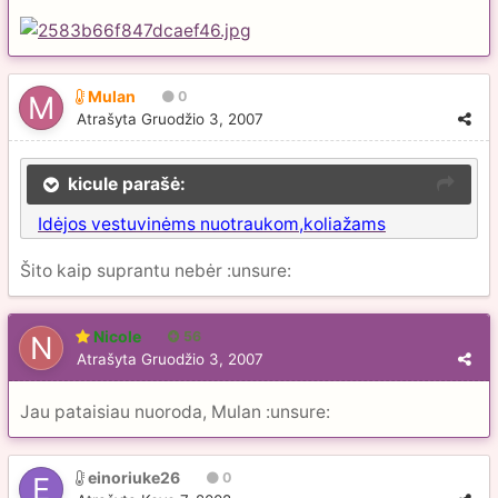
Mulan
0
Atrašyta
Gruodžio 3, 2007
kicule parašė:
Idėjos vestuvinėms nuotraukom,koliažams
Šito kaip suprantu nebėr :unsure:
Nicole
56
Atrašyta
Gruodžio 3, 2007
Jau pataisiau nuoroda, Mulan :unsure:
einoriuke26
0