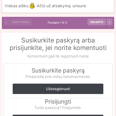
Viskas aišku
Ačiū už atsakymą :unsure:
ANKSTESNIS
SEKANTIS
Puslapis 1 iš 5
Susikurkite paskyrą arba
prisijunkite, jei norite komentuoti
Komentuoti gali tik registruoti nariai
Susikurkite paskyrą
Prisijunkite prie mūsų bendruomenės.
Užsiregistruoti
Prisijungti
Turite paskyrą? Prisijunkite.