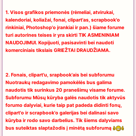
1. Visos grafikos priemonės (rėmeliai, atvirukai,
kalendoriai, koliažai, fonai, clipart'as, scrapbook'o
rinkiniai, Photoshop'o įrankiai ir pan.) šiame forume
turi autorines teises ir yra skirti TIK ASMENINIAM
NAUDOJIMUI. Kopijuoti, pasisavinti bei naudoti
komerciniais tikslais GRIEŽTAI DRAUDŽIAMA.
2. Fonais, clipart'u, srapbook'ais bei subforumu
Nuotraukų redagavimo pamokėlės bus galima
naudotis tik surinkus
20 pranešimų
visame forume.
Subforumu Mūsų kūryba galės naudotis tik aktyvūs
forumo dalyviai, kurie taip pat padeda didinti fonų,
clipart'o ir scrapbook'o galerijas bei dalinasi savo
kūryba ir rodo savo darbelius. Tik šiems dalyviams
bus suteiktas slaptažodis į minėtą subforumą