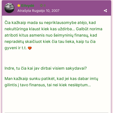
Eitvydė
6
Atrašyta
Rugsėjo 10, 2007
Čia kažkaip mada su nepriklausomybe atėjo, kad
nekultūringa klaust kiek kas uždirba... Galbūt norima
atriboti kitus asmenis nuo šeimyninių finansų, kad
nepradėtų skaičiuot kiek čia tau lieka, kaip tu čia
gyveni ir t.t.
Indre, tu čia kai jav dirbai visiem sakydavai?
Man kažkaip sunku patikėt, kad jei kas dabar imtų
gilintis į tavo finansus, tai nei kiek neslėptum...