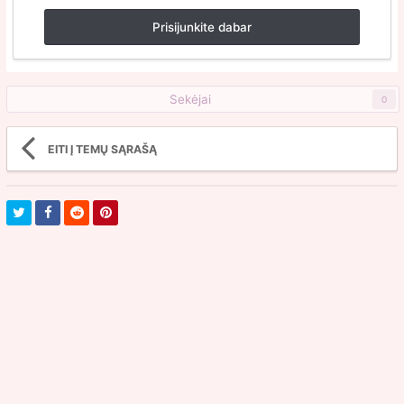
Prisijunkite dabar
Sekėjai
0
EITI Į TEMŲ SĄRAŠĄ