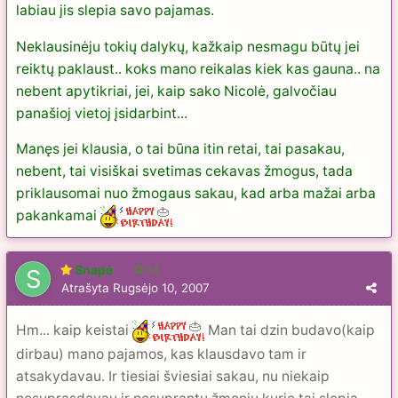
labiau jis slepia savo pajamas.
Neklausinėju tokių dalykų, kažkaip nesmagu būtų jei
reiktų paklaust.. koks mano reikalas kiek kas gauna.. na
nebent apytikriai, jei, kaip sako Nicolė, galvočiau
panašioj vietoj įsidarbint...
Manęs jei klausia, o tai būna itin retai, tai pasakau,
nebent, tai visiškai svetimas cekavas žmogus, tada
priklausomai nuo žmogaus sakau, kad arba mažai arba
pakankamai
Snapė
13
Atrašyta
Rugsėjo 10, 2007
Hm... kaip keistai
Man tai dzin budavo(kaip
dirbau) mano pajamos, kas klausdavo tam ir
atsakydavau. Ir tiesiai šviesiai sakau, nu niekaip