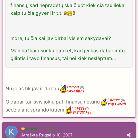
finansų, kad nepradėtų skaičiuot kiek čia tau lieka,
kaip tu čia gyveni ir t.t.
Indre, tu čia kai jav dirbai visiem sakydavai?
Man kažkaip sunku patikėt, kad jei kas dabar imtų
gilintis į tavo finansus, tai nei kiek neslėptum...
Nu jo aš tik jav ir dirbau
O dabar tai išvis jokių pati finansų neturiu
sėdžiu ant sprando kitiem
kicule
104
Atrašyta
Rugsėjo 10, 2007