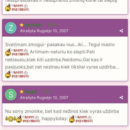
nesuprasdavau ir nesuprantu žmonių kurie tai slepią
zmonike
28
Atrašyta
Rugsėjo 10, 2007
Svetimam zmogui- pasakau nuo...iki... .Tegul masto
Artimam-neturiu ko slepti.Pati
neklausiu,kiek kiti uzdirba.Neidomu.Gal kas ir
pasijuoks,bet net nezinau kiek tiksliai vyras uzdirba...
Snapė
13
Atrašyta
Rugsėjo 10, 2007
Nu sorry zmonike, bet kad nežinot kiek vyras uždirba
:happybday: