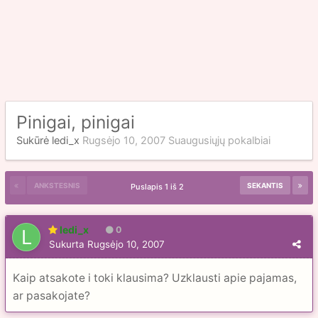
Pinigai, pinigai
Sukūrė
ledi_x
Rugsėjo 10, 2007
Suaugusiųjų pokalbiai
ANKSTESNIS
SEKANTIS
Puslapis 1 iš 2
ledi_x
0
Sukurta
Rugsėjo 10, 2007
Kaip atsakote i toki klausima? Uzklausti apie pajamas,
ar pasakojate?