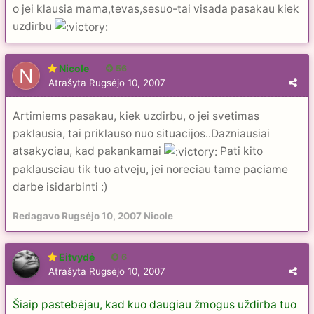
o jei klausia mama,tevas,sesuo-tai visada pasakau kiek
uzdirbu
Nicole
56
Atrašyta
Rugsėjo 10, 2007
Artimiems pasakau, kiek uzdirbu, o jei svetimas
paklausia, tai priklauso nuo situacijos..Dazniausiai
atsakyciau, kad pakankamai
Pati kito
paklausciau tik tuo atveju, jei noreciau tame paciame
darbe isidarbinti :)
Redagavo
Rugsėjo 10, 2007
Nicole
Eitvydė
6
Atrašyta
Rugsėjo 10, 2007
Šiaip pastebėjau, kad kuo daugiau žmogus uždirba tuo