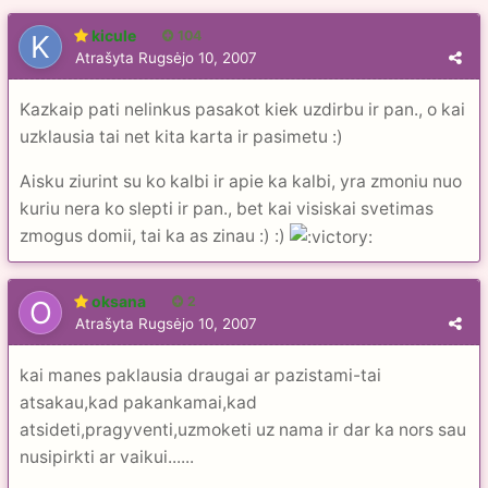
kicule
104
Atrašyta
Rugsėjo 10, 2007
Kazkaip pati nelinkus pasakot kiek uzdirbu ir pan., o kai
uzklausia tai net kita karta ir pasimetu :)
Aisku ziurint su ko kalbi ir apie ka kalbi, yra zmoniu nuo
kuriu nera ko slepti ir pan., bet kai visiskai svetimas
zmogus domii, tai ka as zinau :) :)
oksana
2
Atrašyta
Rugsėjo 10, 2007
kai manes paklausia draugai ar pazistami-tai
atsakau,kad pakankamai,kad
atsideti,pragyventi,uzmoketi uz nama ir dar ka nors sau
nusipirkti ar vaikui......