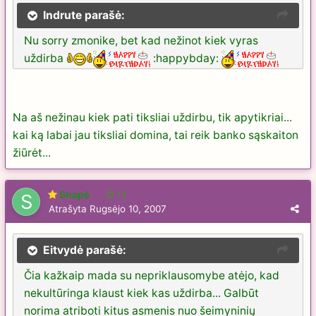
Indrute parašė:
Nu sorry zmonike, bet kad nežinot kiek vyras
uždirba
:happybday:
Na aš nežinau kiek pati tiksliai uždirbu, tik apytikriai...
kai ką labai jau tiksliai domina, tai reik banko sąskaiton
žiūrėt...
Snapė
13
Atrašyta
Rugsėjo 10, 2007
Eitvydė parašė:
Čia kažkaip mada su nepriklausomybe atėjo, kad
nekultūringa klaust kiek kas uždirba... Galbūt
norima atriboti kitus asmenis nuo šeimyninių