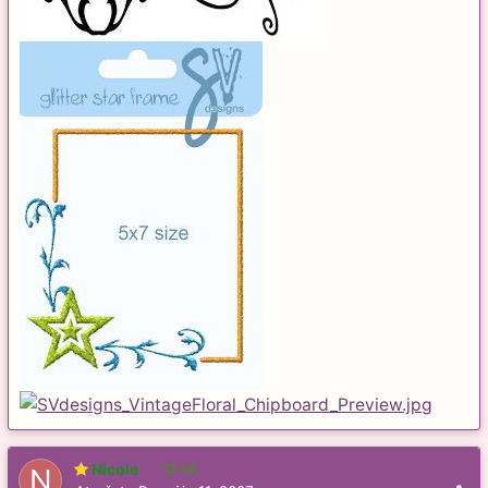
Nicole
56