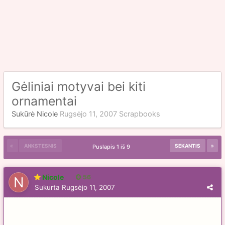
Gėliniai motyvai bei kiti
ornamentai
Sukūrė
Nicole
Rugsėjo 11, 2007
Scrapbooks
ANKSTESNIS
SEKANTIS
Puslapis 1 iš 9
Nicole
56
Sukurta
Rugsėjo 11, 2007