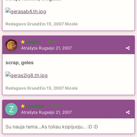
Redagavo
Gruodžio 15, 2007
Nicole
uogyte
3
Atrašyta
Rugsėjo 21, 2007
scrap, geles
Redagavo
Gruodžio 15, 2007
Nicole
zmonike
28
Atrašyta
Rugsėjo 21, 2007
Su nauja tema...As toliau kopijuoju... :D :D