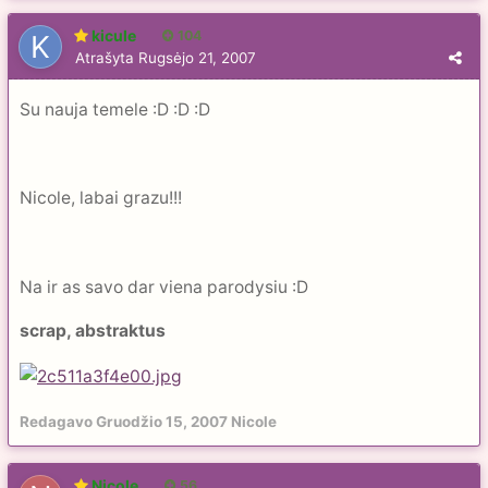
kicule
104
Atrašyta
Rugsėjo 21, 2007
Su nauja temele :D :D :D
Nicole, labai grazu!!!
Na ir as savo dar viena parodysiu :D
scrap, abstraktus
Redagavo
Gruodžio 15, 2007
Nicole
Nicole
56