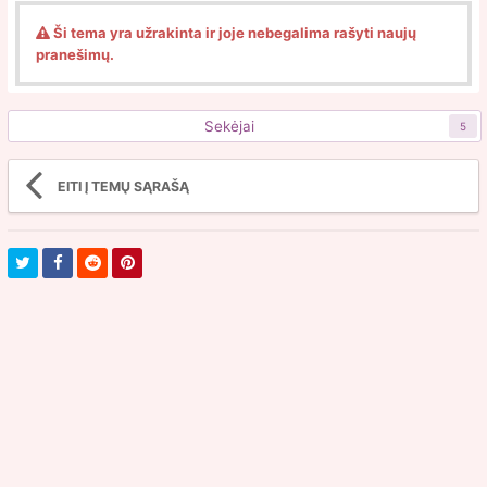
Ši tema yra užrakinta ir joje nebegalima rašyti naujų
pranešimų.
Sekėjai
5
EITI Į TEMŲ SĄRAŠĄ