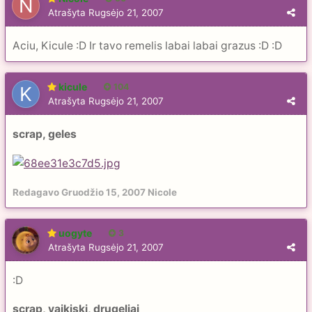
Atrašyta
Rugsėjo 21, 2007
Aciu, Kicule :D Ir tavo remelis labai labai grazus :D :D
kicule
104
Atrašyta
Rugsėjo 21, 2007
scrap, geles
Redagavo
Gruodžio 15, 2007
Nicole
uogyte
3
Atrašyta
Rugsėjo 21, 2007
:D
scrap, vaikiski, drugeliai