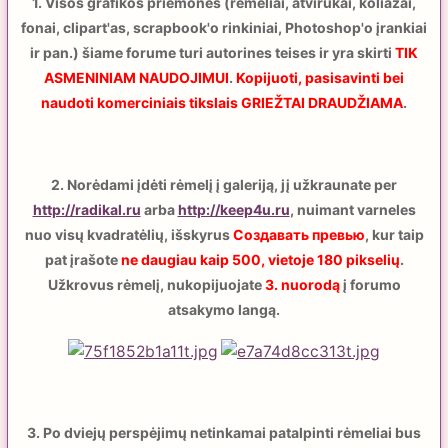
1. Visos grafikos priemonės (rėmeliai, atvirukai, koliažai,
fonai, clipart'as, scrapbook'o rinkiniai, Photoshop'o įrankiai
ir pan.) šiame forume turi autorines teises ir yra skirti
TIK
ASMENINIAM NAUDOJIMUI
.
Kopijuoti, pasisavinti bei
naudoti komerciniais tikslais GRIEŽTAI DRAUDŽIAMA
.
2. Norėdami įdėti rėmelį į galeriją, jį užkraunate per
http://radikal.ru
arba
http://keep4u.ru
, nuimant varneles
nuo visų kvadratėlių, išskyrus
Создавать превью
, kur taip
pat įrašote
ne daugiau kaip 500, vietoje 180 pikselių
.
Užkrovus rėmelį, nukopijuojate
3. nuorodą
į forumo
atsakymo langą.
3. Po dviejų perspėjimų netinkamai patalpinti rėmeliai bus