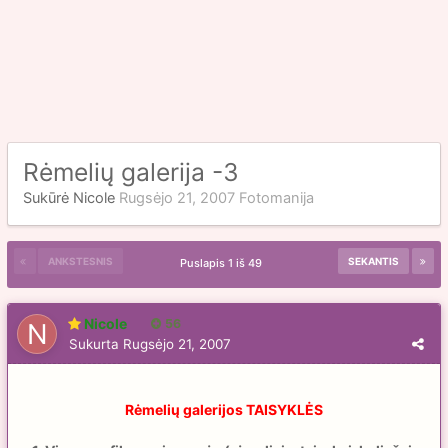
Rėmelių galerija -3
Sukūrė
Nicole
Rugsėjo 21, 2007
Fotomanija
ANKSTESNIS
SEKANTIS
Puslapis 1 iš 49
Nicole
56
Sukurta
Rugsėjo 21, 2007
Rėmelių galerijos TAISYKLĖS