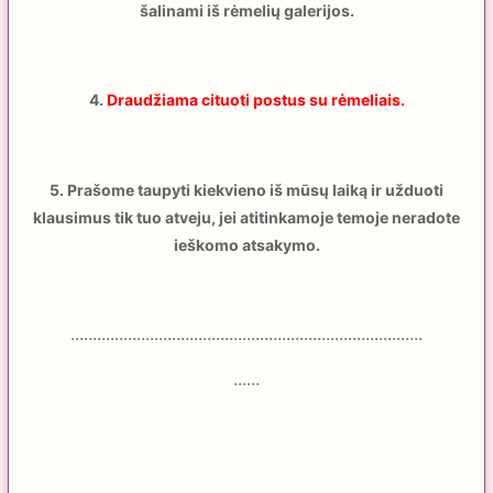
šalinami iš rėmelių galerijos.
4.
Draudžiama cituoti postus su rėmeliais.
5. Prašome taupyti kiekvieno iš mūsų laiką ir užduoti
klausimus tik tuo atveju, jei atitinkamoje temoje neradote
ieškomo atsakymo.
................................................................................
......