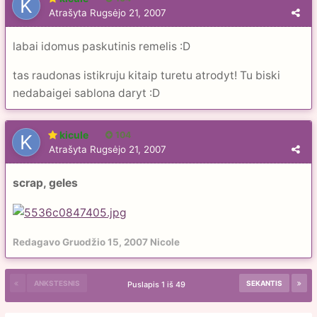
Atrašyta
Rugsėjo 21, 2007
labai idomus paskutinis remelis :D
tas raudonas istikruju kitaip turetu atrodyt! Tu biski
nedabaigei sablona daryt :D
kicule
104
Atrašyta
Rugsėjo 21, 2007
scrap, geles
Redagavo
Gruodžio 15, 2007
Nicole
ANKSTESNIS
SEKANTIS
Puslapis 1 iš 49