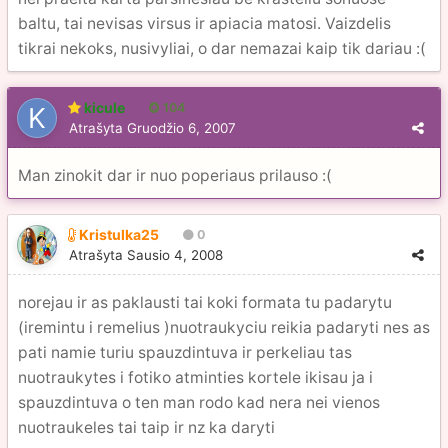
baltu, tai nevisas virsus ir apiacia matosi. Vaizdelis
tikrai nekoks, nusivyliai, o dar nemazai kaip tik dariau :(
kicule
104
Atrašyta
Gruodžio 6, 2007
Man zinokit dar ir nuo poperiaus prilauso :(
Kristulka25
0
Atrašyta
Sausio 4, 2008
norejau ir as paklausti tai koki formata tu padarytu
(iremintu i remelius )nuotraukyciu reikia padaryti nes as
pati namie turiu spauzdintuva ir perkeliau tas
nuotraukytes i fotiko atminties kortele ikisau ja i
spauzdintuva o ten man rodo kad nera nei vienos
nuotraukeles tai taip ir nz ka daryti