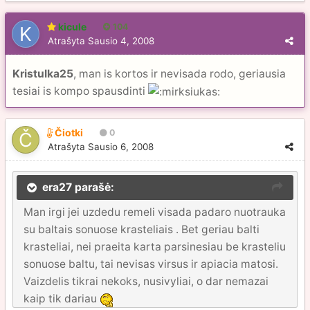
kicule
104
Atrašyta
Sausio 4, 2008
Kristulka25
, man is kortos ir nevisada rodo, geriausia
tesiai is kompo spausdinti
Čiotki
0
Atrašyta
Sausio 6, 2008
era27 parašė:
Man irgi jei uzdedu remeli visada padaro nuotrauka
su baltais sonuose krasteliais . Bet geriau balti
krasteliai, nei praeita karta parsinesiau be krasteliu
sonuose baltu, tai nevisas virsus ir apiacia matosi.
Vaizdelis tikrai nekoks, nusivyliai, o dar nemazai
kaip tik dariau