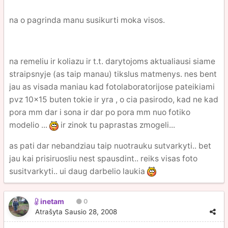
na o pagrinda manu susikurti moka visos.
na remeliu ir koliazu ir t.t. darytojoms aktualiausi siame
straipsnyje (as taip manau) tikslus matmenys. nes bent
jau as visada maniau kad fotolaboratorijose pateikiami
pvz 10x15 buten tokie ir yra , o cia pasirodo, kad ne kad
pora mm dar i sona ir dar po pora mm nuo fotiko
modelio ...
ir zinok tu paprastas zmogeli...
as pati dar nebandziau taip nuotrauku sutvarkyti.. bet
jau kai prisiruosliu nest spausdint.. reiks visas foto
susitvarkyti.. ui daug darbelio laukia
inetam
0
Atrašyta
Sausio 28, 2008