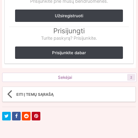
Prisijunkite prie mūsų bendruomenės.
Užsiregistruoti
Prisijungti
Turite paskyrą? Prisijunkite.
Prisijunkite dabar
Sekėjai
2
EITI Į TEMŲ SĄRAŠĄ