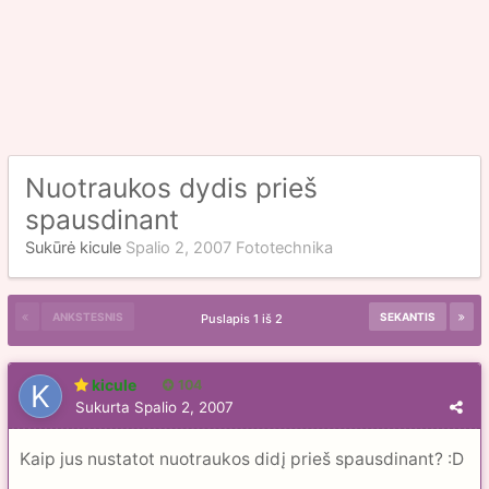
Nuotraukos dydis prieš
spausdinant
Sukūrė
kicule
Spalio 2, 2007
Fototechnika
ANKSTESNIS
SEKANTIS
Puslapis 1 iš 2
kicule
104
Sukurta
Spalio 2, 2007
Kaip jus nustatot nuotraukos didį prieš spausdinant? :D