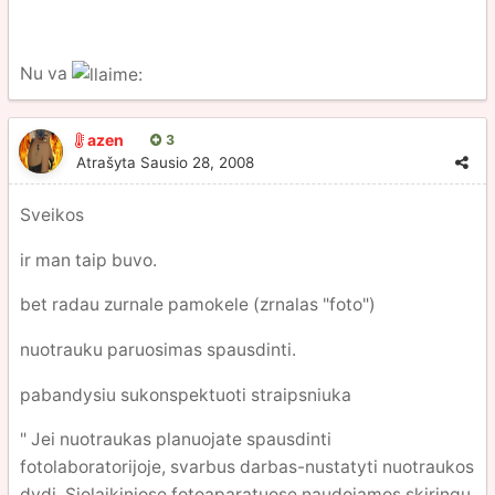
Nu va
azen
3
Atrašyta
Sausio 28, 2008
Sveikos
ir man taip buvo.
bet radau zurnale pamokele (zrnalas "foto")
nuotrauku paruosimas spausdinti.
pabandysiu sukonspektuoti straipsniuka
" Jei nuotraukas planuojate spausdinti
fotolaboratorijoje, svarbus darbas-nustatyti nuotraukos
dydi. Siolaikiniose fotoaparatuose naudojamos skiringu