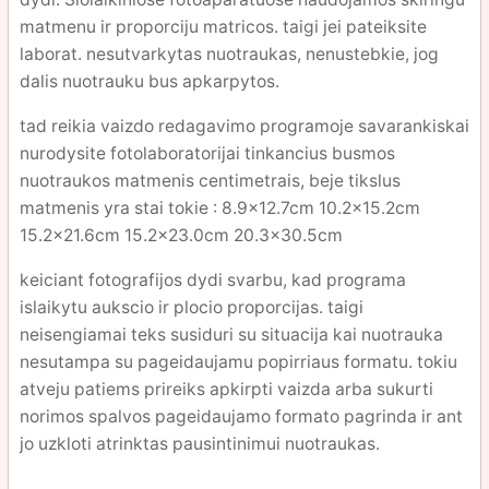
matmenu ir proporciju matricos. taigi jei pateiksite
laborat. nesutvarkytas nuotraukas, nenustebkie, jog
dalis nuotrauku bus apkarpytos.
tad reikia vaizdo redagavimo programoje savarankiskai
nurodysite fotolaboratorijai tinkancius busmos
nuotraukos matmenis centimetrais, beje tikslus
matmenis yra stai tokie : 8.9x12.7cm 10.2x15.2cm
15.2x21.6cm 15.2x23.0cm 20.3x30.5cm
keiciant fotografijos dydi svarbu, kad programa
islaikytu aukscio ir plocio proporcijas. taigi
neisengiamai teks susiduri su situacija kai nuotrauka
nesutampa su pageidaujamu popirriaus formatu. tokiu
atveju patiems prireiks apkirpti vaizda arba sukurti
norimos spalvos pageidaujamo formato pagrinda ir ant
jo uzkloti atrinktas pausintinimui nuotraukas.