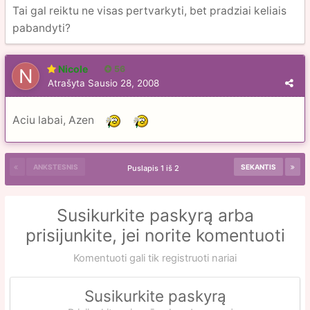
Tai gal reiktu ne visas pertvarkyti, bet pradziai keliais
pabandyti?
Nicole
56
Atrašyta
Sausio 28, 2008
Aciu labai, Azen
ANKSTESNIS
SEKANTIS
Puslapis 1 iš 2
Susikurkite paskyrą arba
prisijunkite, jei norite komentuoti
Komentuoti gali tik registruoti nariai
Susikurkite paskyrą