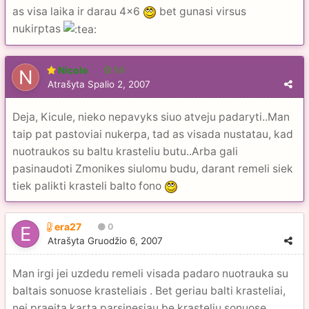
as visa laika ir darau 4x6
bet gunasi virsus
nukirptas
Nicole
56
Atrašyta
Spalio 2, 2007
Deja, Kicule, nieko nepavyks siuo atveju padaryti..Man
taip pat pastoviai nukerpa, tad as visada nustatau, kad
nuotraukos su baltu krasteliu butu..Arba gali
pasinaudoti Zmonikes siulomu budu, darant remeli siek
tiek palikti krasteli balto fono
era27
0
Atrašyta
Gruodžio 6, 2007
Man irgi jei uzdedu remeli visada padaro nuotrauka su
baltais sonuose krasteliais . Bet geriau balti krasteliai,
nei praeita karta parsinesiau be krasteliu sonuose