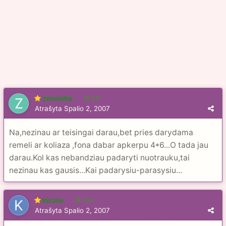
zmonike
28
Atrašyta
Spalio 2, 2007
Na,nezinau ar teisingai darau,bet pries darydama
remeli ar koliaza ,fona dabar apkerpu 4*6...O tada jau
darau.Kol kas nebandziau padaryti nuotrauku,tai
nezinau kas gausis...Kai padarysiu-parasysiu...
kicule
104
Atrašyta
Spalio 2, 2007