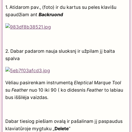
1. Atidarom pav., (foto) ir du kartus su peles klavišu
spaudžiam ant
Backruond
2. Dabar padarom nauja sluoksnį ir užpilam jį balta
spalva
Vėliau pasirenkam instrumentą
Eleptical Marque Tool
su
Feather
nuo 10 iki 90 ( ko didesnis
Feather
to labiau
bus iššilėja vaizdas.
Dabar tiesiog piešiam ovalą ir pašalinam jį paspaudus
klaviatūroje mygtuku „
Delete
“