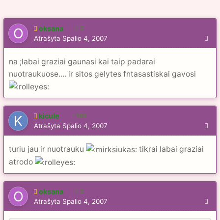
oksana
2
Atrašyta
Spalio 4, 2007
na ;labai graziai gaunasi kai taip padarai
nuotraukuose.... ir sitos gelytes fntasastiskai gavosi
kicule
104
Atrašyta
Spalio 4, 2007
turiu jau ir nuotrauku
tikrai labai graziai
atrodo
oksana
2
Atrašyta
Spalio 4, 2007