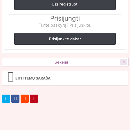
Užsiregistruoti
Prisijungti
Turite paskyrą? Prisijunkite.
Prisijunkite dabar
Sekėjai
3
EITI Į TEMŲ SĄRAŠĄ