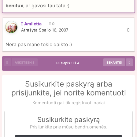
benitux
, ar gavosi tau tata :)
Amiletta
0
Atrašyta
Spalio 16, 2007
Nera pas mane tokio daikto :)
ANKSTESNIS
SEKANTIS
Puslapis 1 iš 4
Susikurkite paskyrą arba
prisijunkite, jei norite komentuoti
Komentuoti gali tik registruoti nariai
Susikurkite paskyrą
Prisijunkite prie mūsų bendruomenės.