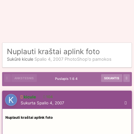
Nuplauti kraštai aplink foto
Sukūrė
kicule
Spalio 4, 2007
PhotoShop'o pamokos
ANKSTESNIS
SEKANTIS
Puslapis 1 iš 4
kicule
104
Sukurta
Spalio 4, 2007
Nuplauti kraštai aplink foto