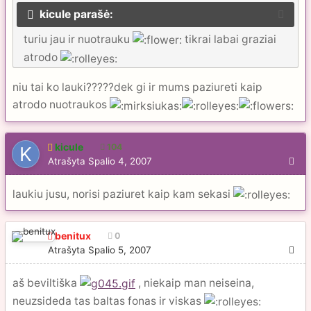
kicule parašė:
turiu jau ir nuotrauku
tikrai labai graziai
atrodo
niu tai ko lauki?????dek gi ir mums paziureti kaip
atrodo nuotraukos
kicule
104
Atrašyta
Spalio 4, 2007
laukiu jusu, norisi paziuret kaip kam sekasi
benitux
0
Atrašyta
Spalio 5, 2007
aš beviltiška
, niekaip man neiseina,
neuzsideda tas baltas fonas ir viskas