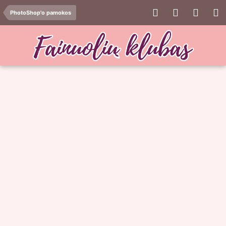
PhotoShop'o pamokos