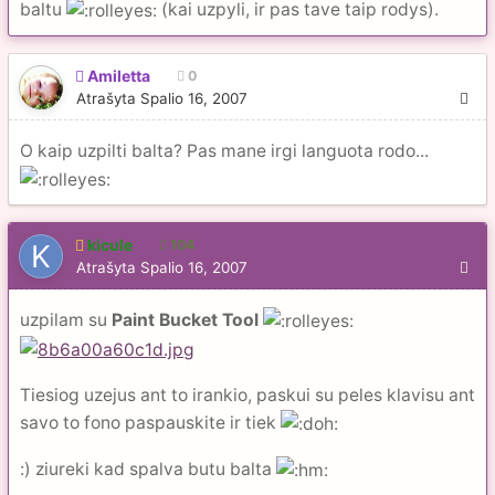
baltu
(kai uzpyli, ir pas tave taip rodys).
Amiletta
0
Atrašyta
Spalio 16, 2007
O kaip uzpilti balta? Pas mane irgi languota rodo...
kicule
104
Atrašyta
Spalio 16, 2007
uzpilam su
Paint Bucket Tool
Tiesiog uzejus ant to irankio, paskui su peles klavisu ant
savo to fono paspauskite ir tiek
:) ziureki kad spalva butu balta