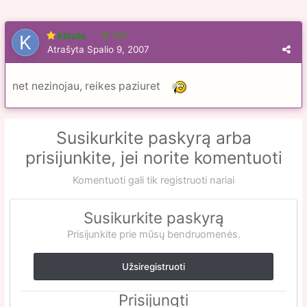
kicule
104
Atrašyta
Spalio 9, 2007
net nezinojau, reikes paziuret
Susikurkite paskyrą arba
prisijunkite, jei norite komentuoti
Komentuoti gali tik registruoti nariai
Susikurkite paskyrą
Prisijunkite prie mūsų bendruomenės.
Užsiregistruoti
Prisijungti