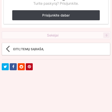
Turite paskyrą? Prisijunkite.
Prisijunkite dabar
Sekėjai
0
EITI Į TEMŲ SĄRAŠĄ