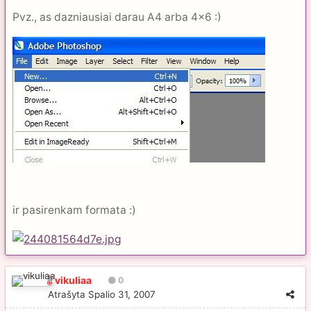
Pvz., as dazniausiai darau A4 arba 4x6 :)
ir pasirenkam formata :)
vikuliaa
0
Atrašyta
Spalio 31, 2007