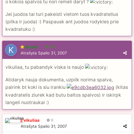
o kokios spalvos tu nori remeli daryt ?
Jei juodos tai turi pakeisti vietom tuos kvadratelius
(pilka ir juoda) :) Paspausk ant juodos rodykles prie
kvadratuku :)
kicule
104
Atrašyta
Spalio 31, 2007
vikuliaa, tu pabandyk viska is naujo
Atidaryk nauja dokumenta, uzpilk norima spalva,
pairink bt koki is siu irankiu
(kitas
kvadratelis ziurek kad butu baltos spalvos) ir iskirpk
langeli nuotraukai :)
vikuliaa
0
Atrašyta
Spalio 31, 2007