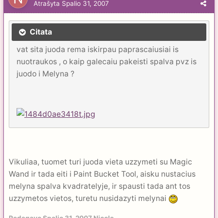
Atrašyta
Spalio 31, 2007
Citata
vat sita juoda rema iskirpau paprascaiusiai is
nuotraukos , o kaip galecaiu pakeisti spalva pvz is
juodo i Melyna ?
Vikuliaa, tuomet turi juoda vieta uzzymeti su Magic
Wand ir tada eiti i Paint Bucket Tool, aisku nustacius
melyna spalva kvadratelyje, ir spausti tada ant tos
uzzymetos vietos, turetu nusidazyti melynai