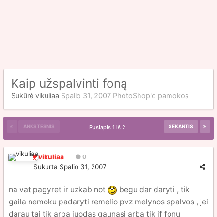
Kaip užspalvinti foną
Sukūrė
vikuliaa
Spalio 31, 2007
PhotoShop'o pamokos
ANKSTESNIS
SEKANTIS
Puslapis 1 iš 2
vikuliaa
0
Sukurta
Spalio 31, 2007
na vat pagyret ir uzkabinot
begu dar daryti , tik
gaila nemoku padaryti remelio pvz melynos spalvos , jei
darau tai tik arba juodas gaunasi arba tik if fonu