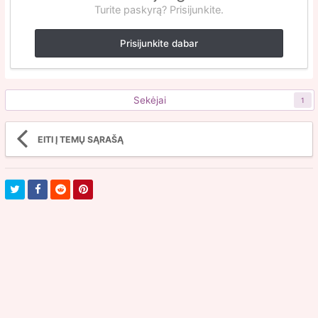
Turite paskyrą? Prisijunkite.
Prisijunkite dabar
Sekėjai
1
EITI Į TEMŲ SĄRAŠĄ