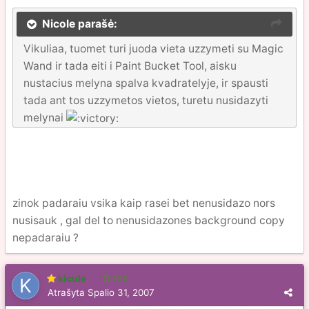
Nicole parašė:
Vikuliaa, tuomet turi juoda vieta uzzymeti su Magic
Wand ir tada eiti i Paint Bucket Tool, aisku
nustacius melyna spalva kvadratelyje, ir spausti
tada ant tos uzzymetos vietos, turetu nusidazyti
melynai
zinok padaraiu vsika kaip rasei bet nenusidazo nors
nusisauk , gal del to nenusidazones background copy
nepadaraiu ?
kicule
104
Atrašyta
Spalio 31, 2007