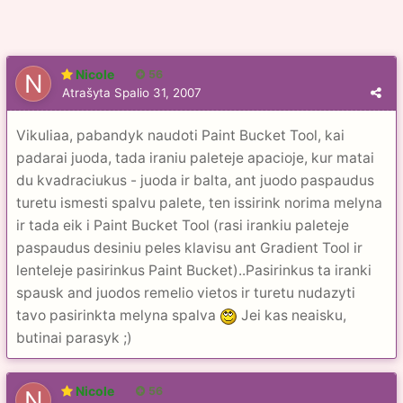
Nicole
56
Atrašyta
Spalio 31, 2007
Vikuliaa, pabandyk naudoti Paint Bucket Tool, kai
padarai juoda, tada iraniu paleteje apacioje, kur matai
du kvadraciukus - juoda ir balta, ant juodo paspaudus
turetu ismesti spalvu palete, ten issirink norima melyna
ir tada eik i Paint Bucket Tool (rasi irankiu paleteje
paspaudus desiniu peles klavisu ant Gradient Tool ir
lenteleje pasirinkus Paint Bucket)..Pasirinkus ta iranki
spausk and juodos remelio vietos ir turetu nudazyti
tavo pasirinkta melyna spalva
Jei kas neaisku,
butinai parasyk ;)
Nicole
56