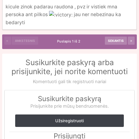
kicule zinok padarau raudona , pvz ir vistiek mna
persoka ant pilkos
jau ner nebezinau ka
bedaryti
ANKSTESNIS
SEKANTIS
Puslapis 1 iš 2
Susikurkite paskyrą arba
prisijunkite, jei norite komentuoti
Komentuoti gali tik registruoti nariai
Susikurkite paskyrą
Prisijunkite prie mūsų bendruomenės.
Užsiregistruoti
Prisijungti