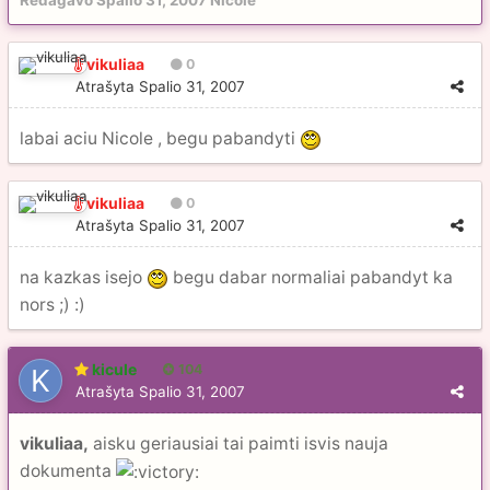
Redagavo
Spalio 31, 2007
Nicole
vikuliaa
0
Atrašyta
Spalio 31, 2007
labai aciu Nicole , begu pabandyti
vikuliaa
0
Atrašyta
Spalio 31, 2007
na kazkas isejo
begu dabar normaliai pabandyt ka
nors ;) :)
kicule
104
Atrašyta
Spalio 31, 2007
vikuliaa,
aisku geriausiai tai paimti isvis nauja
dokumenta