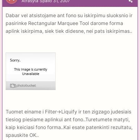
Atrašyta
Spalio 31, 2007
Dabar vel atsistojame ant fono su iskirpimu sluoksnio ir
pasirinke Rectangular Marquee Tool darome forma
aplink iskirpima, siek tiek didesne, nei pats iskirpimas..
Tuomet einame i Filter->Liquify ir ten zigzago judesiais
tiesiog piesiame aplinkui ant fono..Turetumete matyti,
kaip keiciasi fono forma..Kai esate patenkinti rezultatu,
spauskite OK..