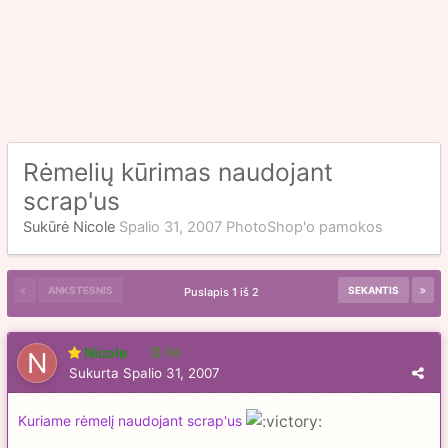
Rėmelių kūrimas naudojant
scrap'us
Sukūrė
Nicole
Spalio 31, 2007
PhotoShop'o pamokos
ANKSTESNIS
SEKANTIS
Puslapis 1 iš 2
Nicole
56
Sukurta
Spalio 31, 2007
Kuriame rėmelį naudojant scrap'us