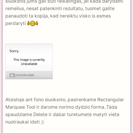
sluoksnis jums gali buti reikalingas, jei kada darydami
remelius, nesat patenkinti rezultatu, tuomet galite
panaudoti ta kopija, kad nereiktu visko is esmes
perdaryti
Atsistoje ant fono sluoksnio, pasirenkame Rectangular
Marquee Tool ir darome norimo dydzio forma..Tada
spaudziame Delete ir dabar turetumete matyti vieta
nuotraukai ideti ;)