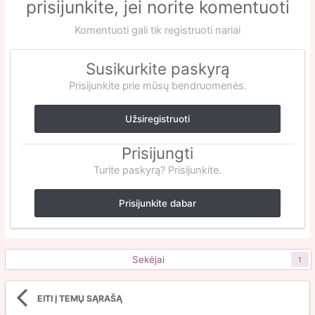
prisijunkite, jei norite komentuoti
Komentuoti gali tik registruoti nariai
Susikurkite paskyrą
Prisijunkite prie mūsų bendruomenės.
Užsiregistruoti
Prisijungti
Turite paskyrą? Prisijunkite.
Prisijunkite dabar
Sekėjai
1
EITI Į TEMŲ SĄRAŠĄ