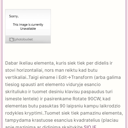
Dabar ikeliau elementa, kuris siek tiek per didelis ir
stovi horizontaliai, nors man reiktu kad butu
vertikaliai..Taigi einame i Edit->Transform (arba galima
tiesiog spausti ant elemento viduryje esancio
skrituliuko ir tuomet desiniu klavisu paspaudus turi
ismeste lentele) ir pasirenkame Rotate 90CW, kad
elementas butu pasuktas 90 laipsniu kampu laikrodzio
rodykles kryptimi..Tuomet siek tiek pamazinu elementa,
tampydama krastuose esancius kvadratelius (placiau
apie mazinima ar didinima skaitykite
SIOJE