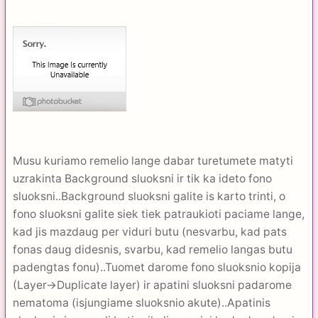
Musu kuriamo remelio lange dabar turetumete matyti
uzrakinta Background sluoksni ir tik ka ideto fono
sluoksni..Background sluoksni galite is karto trinti, o
fono sluoksni galite siek tiek patraukioti paciame lange,
kad jis mazdaug per viduri butu (nesvarbu, kad pats
fonas daug didesnis, svarbu, kad remelio langas butu
padengtas fonu)..Tuomet darome fono sluoksnio kopija
(Layer->Duplicate layer) ir apatini sluoksni padarome
nematoma (isjungiame sluoksnio akute)..Apatinis