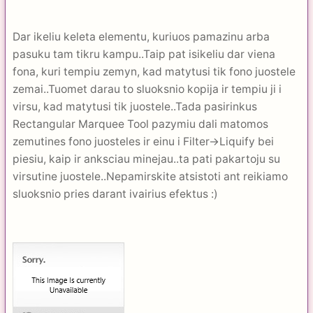
Dar ikeliu keleta elementu, kuriuos pamazinu arba
pasuku tam tikru kampu..Taip pat isikeliu dar viena
fona, kuri tempiu zemyn, kad matytusi tik fono juostele
zemai..Tuomet darau to sluoksnio kopija ir tempiu ji i
virsu, kad matytusi tik juostele..Tada pasirinkus
Rectangular Marquee Tool pazymiu dali matomos
zemutines fono juosteles ir einu i Filter->Liquify bei
piesiu, kaip ir anksciau minejau..ta pati pakartoju su
virsutine juostele..Nepamirskite atsistoti ant reikiamo
sluoksnio pries darant ivairius efektus :)