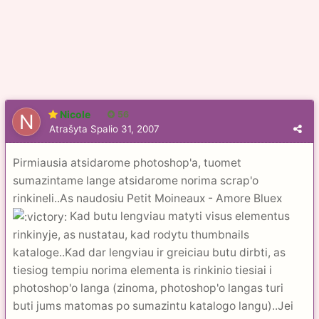
Nicole
56
Atrašyta
Spalio 31, 2007
Pirmiausia atsidarome photoshop'a, tuomet
sumazintame lange atsidarome norima scrap'o
rinkineli..As naudosiu Petit Moineaux - Amore Bluex
Kad butu lengviau matyti visus elementus
rinkinyje, as nustatau, kad rodytu thumbnails
kataloge..Kad dar lengviau ir greiciau butu dirbti, as
tiesiog tempiu norima elementa is rinkinio tiesiai i
photoshop'o langa (zinoma, photoshop'o langas turi
buti jums matomas po sumazintu katalogo langu)..Jei