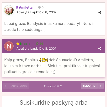
Amiletta
0
Atrašyta
Lapkričio 8, 2007
Labai grazu. Bandysiu ir as ka nors padaryt. Nors ir
atrodo taip sudetinga :)
Nicole
56
Atrašyta
Lapkričio 8, 2007
Kaip grazu, Benitux
:lol: Saunuole :D Amiletta,
lauksim ir tavo darbeliu..Siek tiek praktikos ir tu galesi
puikuotis graziais remeliais ;)
ANKSTESNIS
SEKANTIS
Puslapis 1 iš 2
Susikurkite paskyrą arba