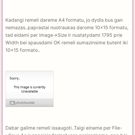
Kadangi remeli dareme A4 formatu, jo dydis bus gan
nemazas..paprastai nuotraukas darome 10x15 formatu,
tad eidami per Image->Size ir nustatydami 1795 prie
Width bei spausdami OK remeli sumazinsime butent iki
10x15 formato..
Dabar galime remeli issaugoti..Taigi einame per File-