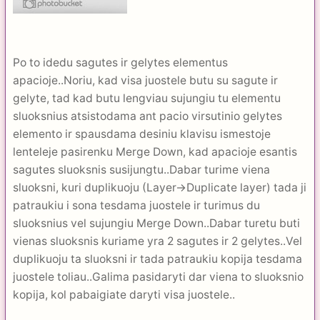
Po to idedu sagutes ir gelytes elementus
apacioje..Noriu, kad visa juostele butu su sagute ir
gelyte, tad kad butu lengviau sujungiu tu elementu
sluoksnius atsistodama ant pacio virsutinio gelytes
elemento ir spausdama desiniu klavisu ismestoje
lenteleje pasirenku Merge Down, kad apacioje esantis
sagutes sluoksnis susijungtu..Dabar turime viena
sluoksni, kuri duplikuoju (Layer->Duplicate layer) tada ji
patraukiu i sona tesdama juostele ir turimus du
sluoksnius vel sujungiu Merge Down..Dabar turetu buti
vienas sluoksnis kuriame yra 2 sagutes ir 2 gelytes..Vel
duplikuoju ta sluoksni ir tada patraukiu kopija tesdama
juostele toliau..Galima pasidaryti dar viena to sluoksnio
kopija, kol pabaigiate daryti visa juostele..