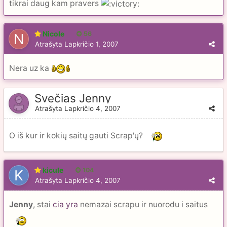
tikrai daug kam pravers
Nicole
56
Atrašyta
Lapkričio 1, 2007
Nera uz ka
Svečias Jenny
Atrašyta
Lapkričio 4, 2007
O iš kur ir kokių saitų gauti Scrap'ų?
kicule
104
Atrašyta
Lapkričio 4, 2007
Jenny
, stai
cia yra
nemazai scrapu ir nuorodu i saitus