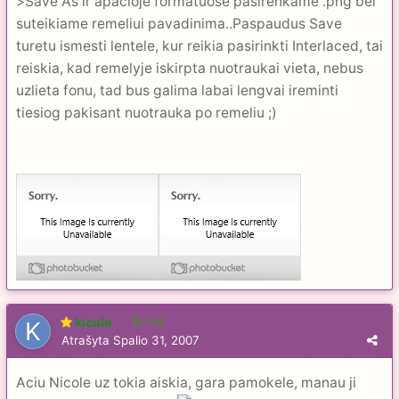
>Save As ir apacioje formatuose pasirenkame .png bei
suteikiame remeliui pavadinima..Paspaudus Save
turetu ismesti lentele, kur reikia pasirinkti Interlaced, tai
reiskia, kad remelyje iskirpta nuotraukai vieta, nebus
uzlieta fonu, tad bus galima labai lengvai ireminti
tiesiog pakisant nuotrauka po remeliu ;)
kicule
104
Atrašyta
Spalio 31, 2007
Aciu Nicole uz tokia aiskia, gara pamokele, manau ji