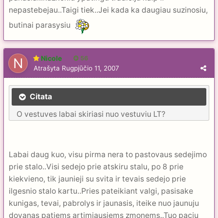
nepastebejau..Taigi tiek..Jei kada ka daugiau suzinosiu,
butinai parasysiu
Nicole
56
Atrašyta
Rugpjūčio 11, 2007
Citata
O vestuves labai skiriasi nuo vestuviu LT?
Labai daug kuo, visu pirma nera to pastovaus sedejimo
prie stalo..Visi sedejo prie atskiru stalu, po 8 prie
kiekvieno, tik jaunieji su svita ir tevais sedejo prie
ilgesnio stalo kartu..Pries pateikiant valgi, pasisake
kunigas, tevai, pabrolys ir jaunasis, iteike nuo jaunuju
dovanas patiems artimiausiems zmonems..Tuo paciu