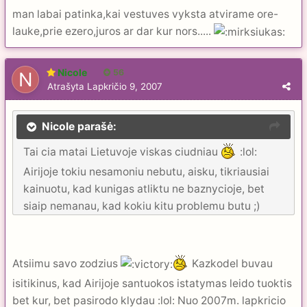
man labai patinka,kai vestuves vyksta atvirame ore-
lauke,prie ezero,juros ar dar kur nors.....
Nicole
56
Atrašyta
Lapkričio 9, 2007
Nicole parašė:
Tai cia matai Lietuvoje viskas ciudniau
:lol:
Airijoje tokiu nesamoniu nebutu, aisku, tikriausiai
kainuotu, kad kunigas atliktu ne baznycioje, bet
siaip nemanau, kad kokiu kitu problemu butu ;)
Atsiimu savo zodzius
Kazkodel buvau
isitikinus, kad Airijoje santuokos istatymas leido tuoktis
bet kur, bet pasirodo klydau :lol: Nuo 2007m. lapkricio