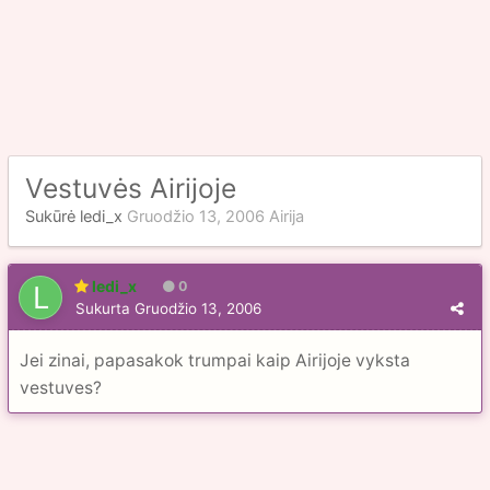
Vestuvės Airijoje
Sukūrė
ledi_x
Gruodžio 13, 2006
Airija
ledi_x
0
Sukurta
Gruodžio 13, 2006
Jei zinai, papasakok trumpai kaip Airijoje vyksta
vestuves?