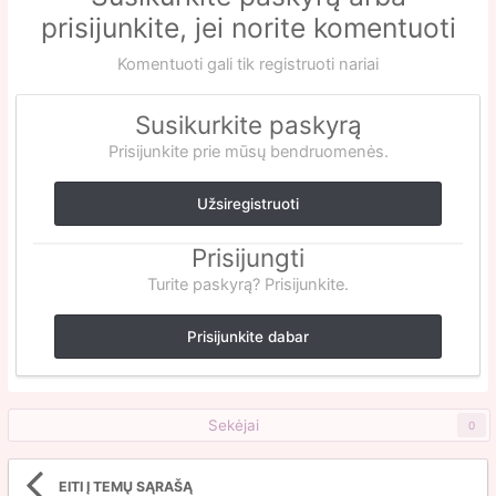
prisijunkite, jei norite komentuoti
Komentuoti gali tik registruoti nariai
Susikurkite paskyrą
Prisijunkite prie mūsų bendruomenės.
Užsiregistruoti
Prisijungti
Turite paskyrą? Prisijunkite.
Prisijunkite dabar
Sekėjai
0
EITI Į TEMŲ SĄRAŠĄ