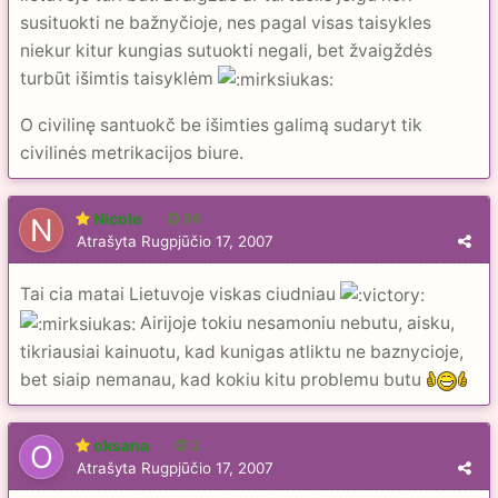
susituokti ne bažnyčioje, nes pagal visas taisykles
niekur kitur kungias sutuokti negali, bet žvaigždės
turbūt išimtis taisyklėm
O civilinę santuokč be išimties galimą sudaryt tik
civilinės metrikacijos biure.
Nicole
56
Atrašyta
Rugpjūčio 17, 2007
Tai cia matai Lietuvoje viskas ciudniau
Airijoje tokiu nesamoniu nebutu, aisku,
tikriausiai kainuotu, kad kunigas atliktu ne baznycioje,
bet siaip nemanau, kad kokiu kitu problemu butu
oksana
2
Atrašyta
Rugpjūčio 17, 2007