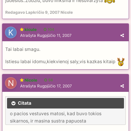
judesius..Zodziu, buvo linksma ir nesuvarzyta
Redagavo
Lapkričio 9, 2007
Nicole
kicule
104
Atrašyta
Rugpjūčio 11, 2007
Tai labai smagu.
Istiesu labai idomu,kiekvienoj saly,vis kazkas kitaip
Nicole
56
Atrašyta
Rugpjūčio 17, 2007
Citata
o pacios vestuves matosi, kad buvo tokios
sikarnos, ir masina sustra papuosta