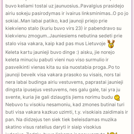
buvo keliami tostai uz jaunuosius..Pavalgius prasidejo
airiu sokeju pasirodymas ir ivairus linksminimas..O po jo
sokiai..Man labai patiko, kad jaunoji priejo prie
kiekvieno stalo (kuriu buvo virs 23) ir pabendravo su
kiekvienu zmogum..Jauniesiems nebutina sedeti prie
stalo visa vakara, kaip kad pas mus Lietuvoje
Keleta kartu jaunieji buvo dinge :) aisku, jie norejo
keleta minuciu pabuti vieni nuo viso surmulio ir
pasveikinti vienas kita su sia nuostabia proga..Po to
jaunoji beveik visa vakara prasoko su visais, nors tai
nera labai budinga airiu vestuvems, paprastai jaunieji
dingsta ipusejus vestuvems, nes galu gale, tai yra ju
svente, kuria jie gali dziaugtis jiems norimu budu
Nebuvo tu visokiu nesamoniu, kad zmones butinai turi
buti visa vakara kazkuo uzimti, t.y. visokiais zaidimais ir
pan. Na didzejus ten siek tiek beleisdamas muzika
skatino visus ratelius daryti ir siaip visokius