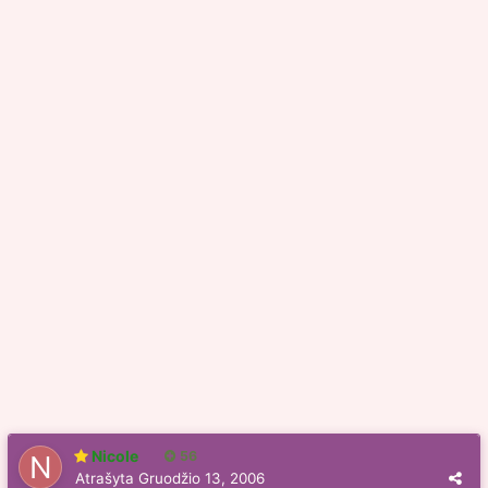
Nicole
56
Atrašyta
Gruodžio 13, 2006