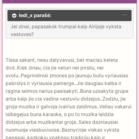
ledi_x parašė:
Jei zinai, papasakok trumpai kaip Airijoje vyksta
vestuves?
Tiesa sakant, nesu dalyvavusi, bet maciau keleta
dvd..Kiek zinau, cia jie neturi nei pirsliu, nei
svotu..Pagrindiniai zmones po jaunuju butu vyriausias
pabrolys ir vyriausia pamerge..Jie daugiau kalba ir
ragina seimos narius pasisakyti..Buna uzsakyta grupe
arba kaip jie cia vadina vestuviu didzejus..Zodziu, jie
groja muzika ir galvoja ivairius zaidimus..Veliau vakarui
isibegejus buna karaoke, o po to muzika leidzia
didzejus arba muzikantai groja..Sales dazniausiai
nuomuoja viesbuciuose..Baznycioje viskas vyksta
panasiai..kazkokiu ypatingu tradiciju kaip ir