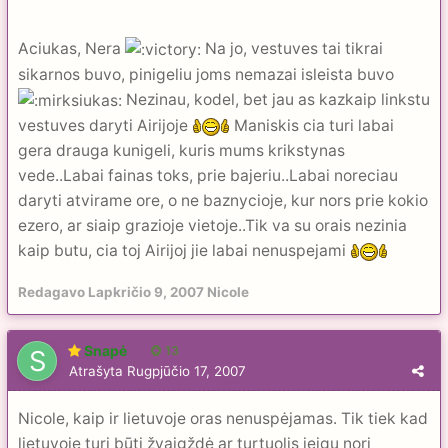
Aciukas, Nera
Na jo, vestuves tai tikrai
sikarnos buvo, pinigeliu joms nemazai isleista buvo
Nezinau, kodel, bet jau as kazkaip linkstu
vestuves daryti Airijoje
Maniskis cia turi labai
gera drauga kunigeli, kuris mums krikstynas
vede..Labai fainas toks, prie bajeriu..Labai noreciau
daryti atvirame ore, o ne baznycioje, kur nors prie kokio
ezero, ar siaip grazioje vietoje..Tik va su orais nezinia
kaip butu, cia toj Airijoj jie labai nenuspejami
Redagavo
Lapkričio 9, 2007
Nicole
Snapė
13
Atrašyta
Rugpjūčio 17, 2007
Nicole, kaip ir lietuvoje oras nenuspėjamas. Tik tiek kad
lietuvoje turi būti žvaigždė ar turtuolis jeigu nori