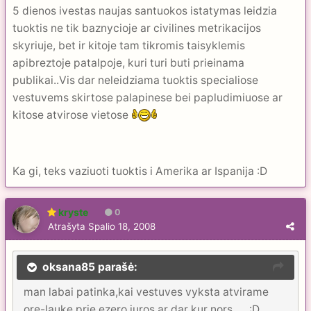
5 dienos ivestas naujas santuokos istatymas leidzia
tuoktis ne tik baznycioje ar civilines metrikacijos
skyriuje, bet ir kitoje tam tikromis taisyklemis
apibreztoje patalpoje, kuri turi buti prieinama
publikai..Vis dar neleidziama tuoktis specialiose
vestuvems skirtose palapinese bei papludimiuose ar
kitose atvirose vietose
Ka gi, teks vaziuoti tuoktis i Amerika ar Ispanija :D
kryste
0
Atrašyta
Spalio 18, 2008
oksana85 parašė:
man labai patinka,kai vestuves vyksta atvirame
ore-lauke,prie ezero,juros ar dar kur nors..... :D