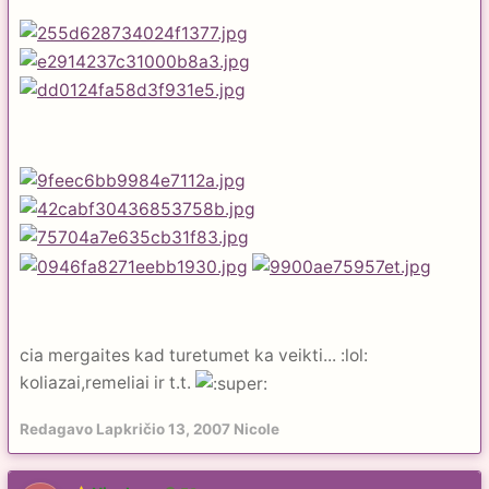
cia mergaites kad turetumet ka veikti... :lol:
koliazai,remeliai ir t.t.
Redagavo
Lapkričio 13, 2007
Nicole