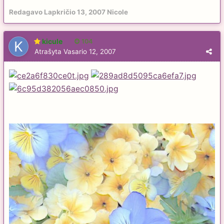
Redagavo
Lapkričio 13, 2007
Nicole
kicule
104
Atrašyta
Vasario 12, 2007