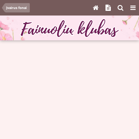
Įvairus fonai