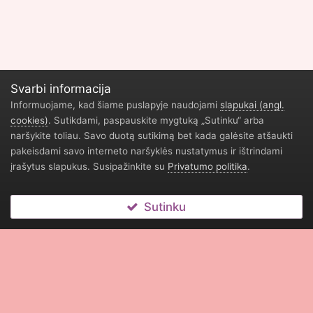
Svarbi informacija
Informuojame, kad šiame puslapyje naudojami
slapukai (angl.
cookies)
. Sutikdami, paspauskite mygtuką „Sutinku“ arba
naršykite toliau. Savo duotą sutikimą bet kada galėsite atšaukti
pakeisdami savo interneto naršyklės nustatymus ir ištrindami
įrašytus slapukus. Susipažinkite su
Privatumo politika
.
Sutinku