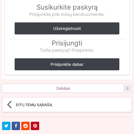
Susikurkite paskyrą
Prisijunkite prie mūsų bendruomenės.
Užsiregistruoti
Prisijungti
Turite paskyrą? Prisijunkite.
Prisijunkite dabar
Sekėjai
3
EITI Į TEMŲ SĄRAŠĄ