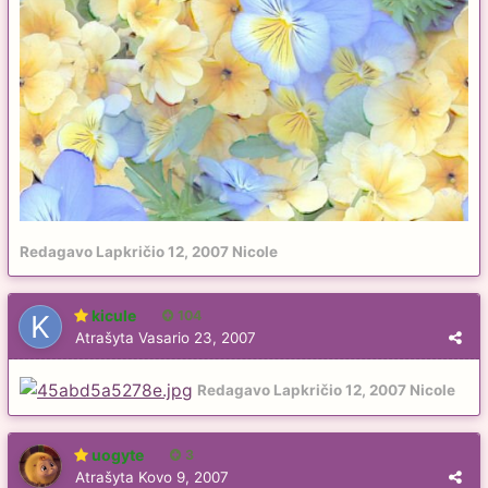
Redagavo
Lapkričio 12, 2007
Nicole
kicule
104
Atrašyta
Vasario 23, 2007
Redagavo
Lapkričio 12, 2007
Nicole
uogyte
3
Atrašyta
Kovo 9, 2007