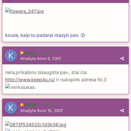
kicule, kaip tu padarai mazyti pav. :D
kicule
104
Atrašyta
Kovo 9, 2007
nera,prikabinu issaugota pav., stai cia
http://www.keep4u.ru/
ir nukopink adresa Nr.3
kicule
104
Atrašyta
Kovo 16, 2007