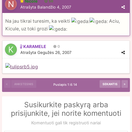
Nicole
56
Atrašyta
Balandžio 4, 2007
Na jau tikrai turesim, ka veikti
Aciu,
Kicule, uz toki grozi
KARAMELE
0
Atrašyta
Gegužės 26, 2007
ANKSTESNIS
SEKANTIS
Puslapis 1 iš 14
Susikurkite paskyrą arba
prisijunkite, jei norite komentuoti
Komentuoti gali tik registruoti nariai