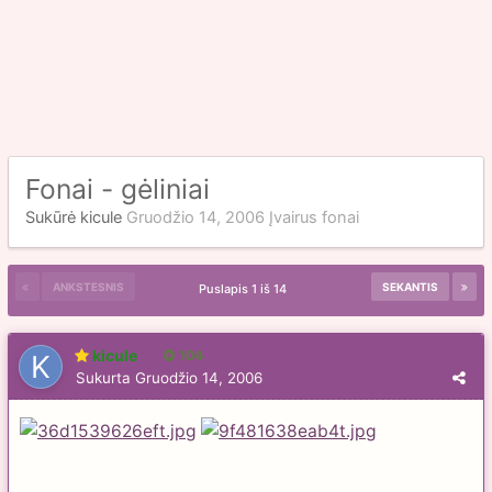
Fonai - gėliniai
Sukūrė
kicule
Gruodžio 14, 2006
Įvairus fonai
ANKSTESNIS
SEKANTIS
Puslapis 1 iš 14
kicule
104
Sukurta
Gruodžio 14, 2006