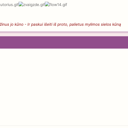
nus jo kūno - Ir paskui išeiti iš proto, palietus mylimos sielos kūną