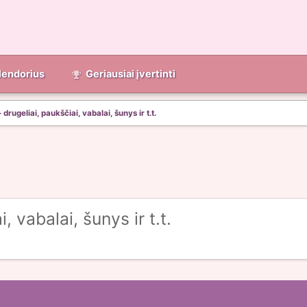
lendorius
Geriausiai įvertinti
 drugeliai, paukščiai, vabalai, šunys ir t.t.
, vabalai, šunys ir t.t.