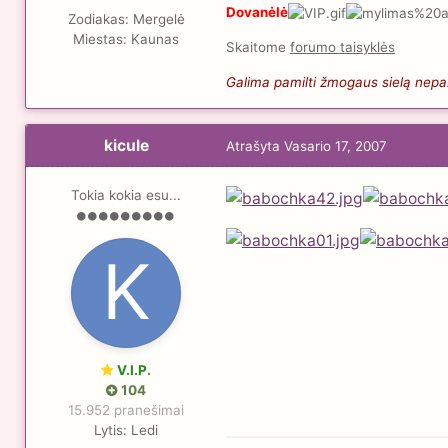
Dovanėlė
Zodiakas:
Mergelė
Miestas:
Kaunas
Skaitome
forumo taisyklės
Galima pamilti žmogaus sielą nepaži
kicule
Atrašyta
Vasario 17, 2007
Tokia kokia esu...
V.I.P.
104
15.952 pranešimai
Lytis:
Ledi