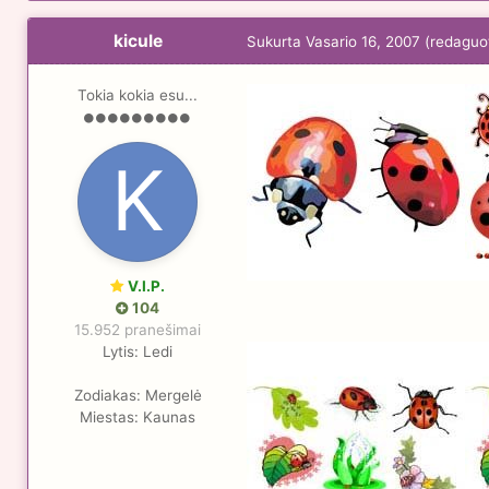
kicule
Sukurta
Vasario 16, 2007
(redaguo
Tokia kokia esu...
V.I.P.
104
15.952 pranešimai
Lytis:
Ledi
Zodiakas:
Mergelė
Miestas:
Kaunas