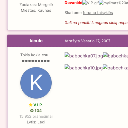
Dovanėlė
Zodiakas:
Mergelė
Miestas:
Kaunas
Skaitome
forumo taisyklės
Galima pamilti žmogaus sielą nepaži
kicule
Atrašyta
Vasario 17, 2007
Tokia kokia esu...
V.I.P.
104
15.952 pranešimai
Lytis:
Ledi