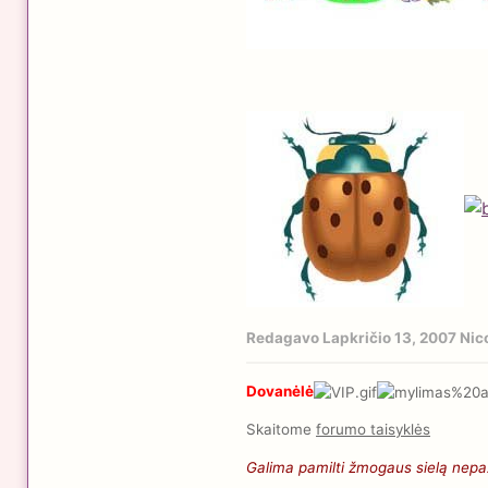
Redagavo
Lapkričio 13, 2007
Nic
Dovanėlė
Skaitome
forumo taisyklės
Galima pamilti žmogaus sielą nepaži