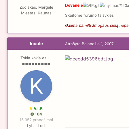
Dovanėlė
Zodiakas:
Mergelė
Miestas:
Kaunas
Skaitome
forumo taisyklės
Galima pamilti žmogaus sielą nepaži
kicule
Atrašyta
Balandžio 1, 2007
Tokia kokia esu...
V.I.P.
104
15.952 pranešimai
Lytis:
Ledi