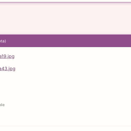
ota)
ole