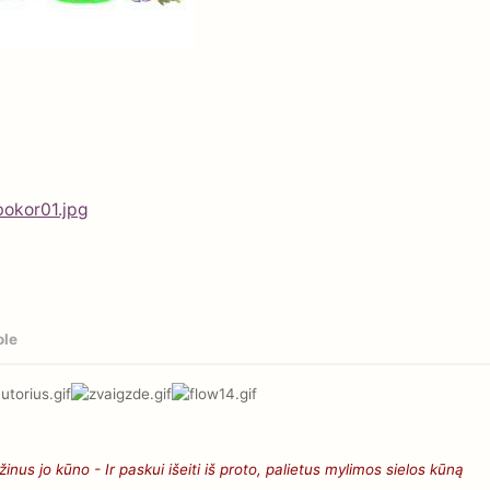
ole
nus jo kūno - Ir paskui išeiti iš proto, palietus mylimos sielos kūną