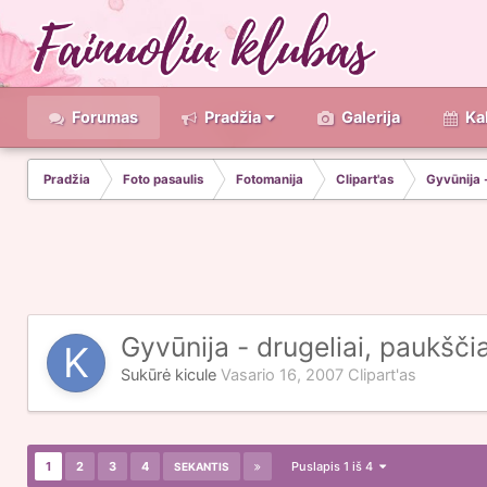
Forumas
Pradžia
Galerija
Ka
Pradžia
Foto pasaulis
Fotomanija
Clipart'as
Gyvūnija -
Gyvūnija - drugeliai, paukščiai
Sukūrė
kicule
Vasario 16, 2007
Clipart'as
1
2
3
4
Puslapis 1 iš 4
SEKANTIS