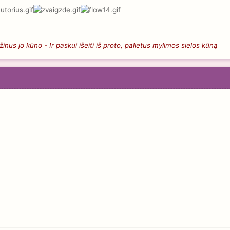
nus jo kūno - Ir paskui išeiti iš proto, palietus mylimos sielos kūną