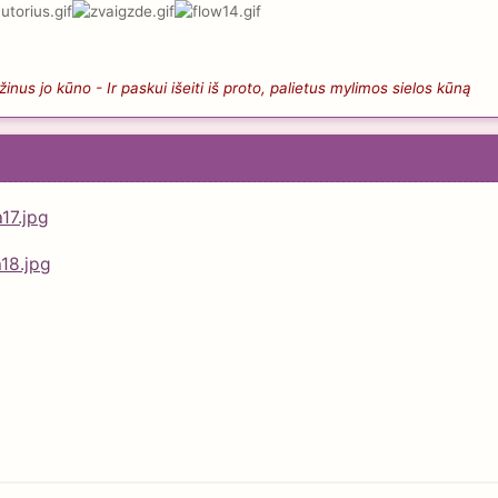
nus jo kūno - Ir paskui išeiti iš proto, palietus mylimos sielos kūną