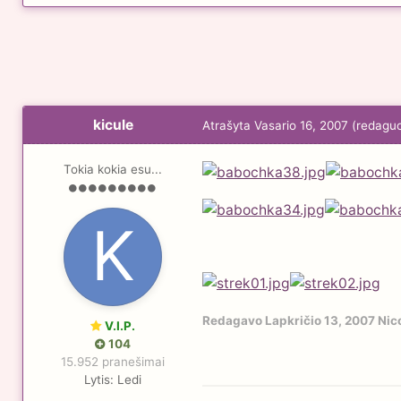
kicule
Atrašyta
Vasario 16, 2007
(redagu
Tokia kokia esu...
Redagavo
Lapkričio 13, 2007
Nic
V.I.P.
104
15.952 pranešimai
Lytis:
Ledi