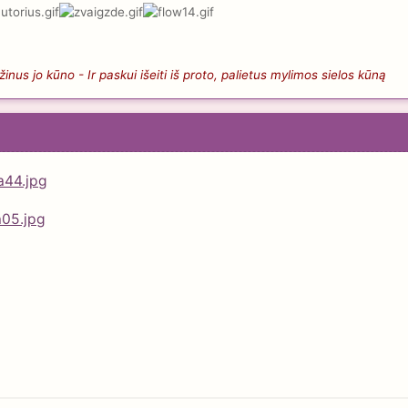
nus jo kūno - Ir paskui išeiti iš proto, palietus mylimos sielos kūną