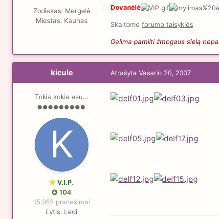
Dovanėlė
Zodiakas:
Mergelė
Miestas:
Kaunas
Skaitome
forumo taisyklės
Galima pamilti žmogaus sielą nepaži
kicule
Atrašyta
Vasario 20, 2007
Tokia kokia esu...
V.I.P.
104
15.952 pranešimai
Lytis:
Ledi