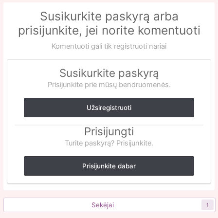
Susikurkite paskyrą arba
prisijunkite, jei norite komentuoti
Komentuoti gali tik registruoti nariai
Susikurkite paskyrą
Prisijunkite prie mūsų bendruomenės.
Užsiregistruoti
Prisijungti
Turite paskyrą? Prisijunkite.
Prisijunkite dabar
Sekėjai
1