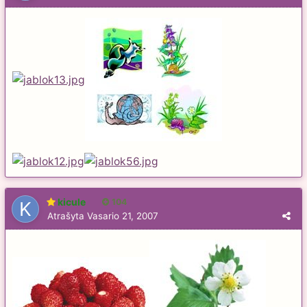
kicule
104
Atrašyta
Vasario 21, 2007