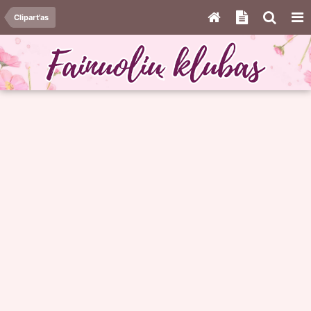
Clipart'as