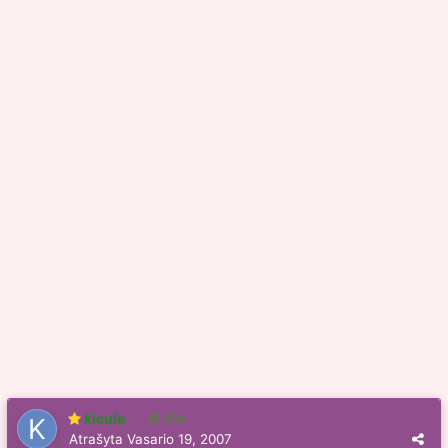
kicule
104
Atrašyta
Vasario 19, 2007