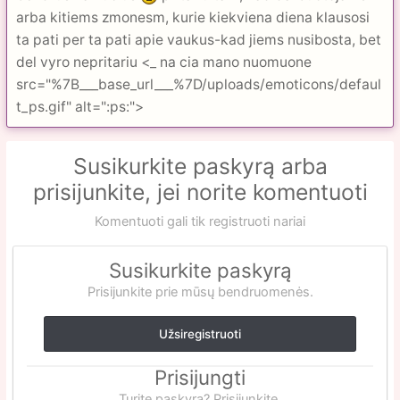
arba kitiems zmonesm, kurie kiekviena diena klausosi
ta pati per ta pati apie vaukus-kad jiems nusibosta, bet
del vyro nepritariu <_ na cia mano nuomuone
src="%7B___base_url___%7D/uploads/emoticons/defaul
t_ps.gif" alt=":ps:">
Susikurkite paskyrą arba
prisijunkite, jei norite komentuoti
Komentuoti gali tik registruoti nariai
Susikurkite paskyrą
Prisijunkite prie mūsų bendruomenės.
Užsiregistruoti
Prisijungti
Turite paskyrą? Prisijunkite.