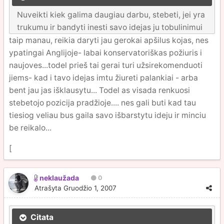
Nuveikti kiek galima daugiau darbu, stebeti, jei yra
trukumu ir bandyti inesti savo idejas ju tobulinimui
taip manau, reikia daryti jau gerokai apšilus kojas, nes
ypatingai Anglijoje- labai konservatoriškas požiuris i
naujoves...todel prieš tai gerai turi užsirekomenduoti
jiems- kad i tavo idejas imtu žiureti palankiai - arba
bent jau jas išklausytu... Todel as visada renkuosi
stebetojo pozicija pradžioje.... nes gali buti kad tau
tiesiog veliau bus gaila savo išbarstytu ideju ir minciu
be reikalo...
[
neklaužada
0
Atrašyta
Gruodžio 1, 2007
Citata