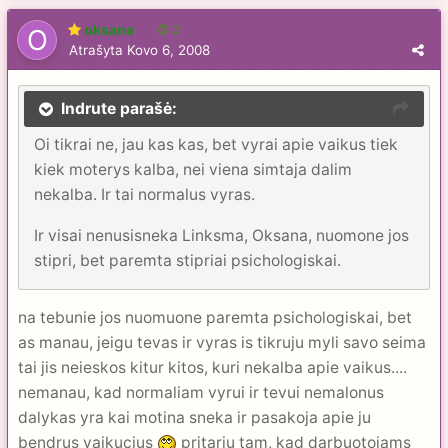
oksana
2
Atrašyta
Kovo 6, 2008
Indrute parašė:
Oi tikrai ne, jau kas kas, bet vyrai apie vaikus tiek
kiek moterys kalba, nei viena simtaja dalim
nekalba. Ir tai normalus vyras.
Ir visai nenusisneka Linksma, Oksana, nuomone jos
stipri, bet paremta stipriai psichologiskai.
na tebunie jos nuomuone paremta psichologiskai, bet
as manau, jeigu tevas ir vyras is tikruju myli savo seima
tai jis neieskos kitur kitos, kuri nekalba apie vaikus....
nemanau, kad normaliam vyrui ir tevui nemalonus
dalykas yra kai motina sneka ir pasakoja apie ju
bendrus vaikucius
pritariu tam, kad darbuotojams