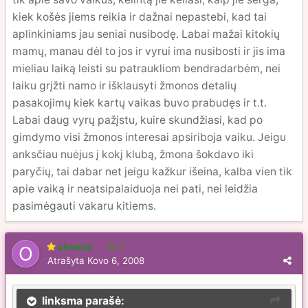
kiek košės jiems reikia ir dažnai nepastebi, kad tai
aplinkiniams jau seniai nusibodę. Labai mažai kitokių
mamų, manau dėl to jos ir vyrui ima nusibosti ir jis ima
mieliau laiką leisti su patraukliom bendradarbėm, nei
laiku grįžti namo ir išklausyti žmonos detalių
pasakojimų kiek kartų vaikas buvo prabudęs ir t.t.
Labai daug vyrų pažįstu, kuire skundžiasi, kad po
gimdymo visi žmonos interesai apsiriboja vaiku. Jeigu
anksčiau nuėjus į kokį klubą, žmona šokdavo iki
paryčių, tai dabar net jeigu kažkur išeina, kalba vien tik
apie vaiką ir neatsipalaiduoja nei pati, nei leidžia
pasimėgauti vakaru kitiems.
oksana
2
Atrašyta
Kovo 6, 2008
linksma parašė: