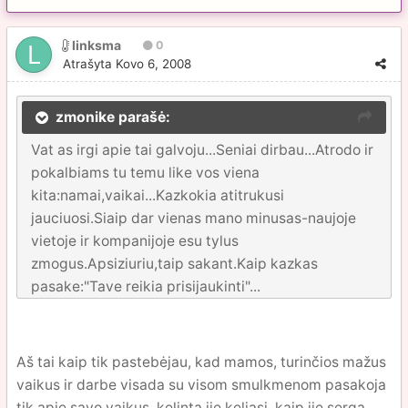
linksma
0
Atrašyta
Kovo 6, 2008
zmonike parašė:
Vat as irgi apie tai galvoju...Seniai dirbau...Atrodo ir
pokalbiams tu temu like vos viena
kita:namai,vaikai...Kazkokia atitrukusi
jauciuosi.Siaip dar vienas mano minusas-naujoje
vietoje ir kompanijoje esu tylus
zmogus.Apsiziuriu,taip sakant.Kaip kazkas
pasake:"Tave reikia prisijaukinti"...
Aš tai kaip tik pastebėjau, kad mamos, turinčios mažus
vaikus ir darbe visada su visom smulkmenom pasakoja
tik apie savo vaikus, kelintą jie keliasi, kaip jie serga,