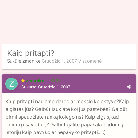
Kaip pritapti?
Sukūrė
zmonike
Gruodžio 1, 2007
Visuomenė
zmonike
28
Sukurta
Gruodžio 1, 2007
Kaip pritapti naujame darbo ar mokslo kolektyve?Kaip
elgiatės jūs? Galbūt laukiate kol jus pastebės? Galbūt
pirmi spaudžiate ranką kolegoms? Kaip elgtis,kad
priimtų i savo būrį? Galbūt galite papasakoti įdomių
istorijų kaip pavyko ar nepavyko pritapti... :)