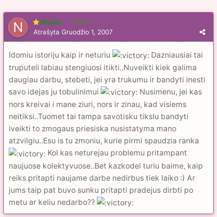
Nicole
56
Atrašyta
Gruodžio 1, 2007
Idomiu istoriju kaip ir neturiu
Dazniausiai tai
truputeli labiau stengiuosi itikti..Nuveikti kiek galima
daugiau darbu, stebeti, jei yra trukumu ir bandyti inesti
savo idejas ju tobulinimui
Nusimenu, jei kas
nors kreivai i mane ziuri, nors ir zinau, kad visiems
neitiksi..Tuomet tai tampa savotisku tikslu bandyti
iveikti to zmogaus priesiska nusistatyma mano
atzvilgiu..Esu is tu zmoniu, kurie pirmi spaudzia ranka
Kol kas neturejau problemu pritampant
naujuose kolektyvuose..Bet kazkodel turiu baime, kaip
reiks pritapti naujame darbe nedirbus tiek laiko :) Ar
jums taip pat buvo sunku pritapti pradejus dirbti po
metu ar keliu nedarbo??