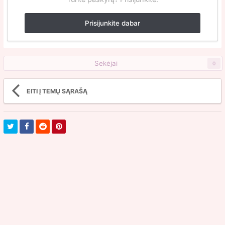
Prisijunkite dabar
Sekėjai
0
EITI Į TEMŲ SĄRAŠĄ