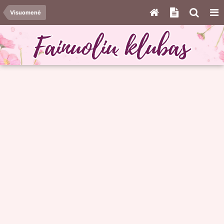
Visuomenė