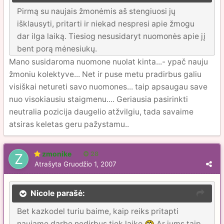
Pirmą su naujais žmonėmis aš stengiuosi jų
išklausyti, pritarti ir niekad nespresi apie žmogu
dar ilga laiką. Tiesiog nesusidaryt nuomonės apie jį
bent porą mėnesiukų.
Mano susidaroma nuomone nuolat kinta...- ypač nauju
žmoniu kolektyve... Net ir puse metu pradirbus galiu
visiškai netureti savo nuomones... taip apsaugau save
nuo visokiausiu staigmenu.... Geriausia pasirinkti
neutralia pozicija daugelio atžvilgiu, tada savaime
atsiras keletas geru pažystamu..
zmonike
28
Atrašyta
Gruodžio 1, 2007
Nicole parašė:
Bet kazkodel turiu baime, kaip reiks pritapti
naujame darbe nedirbus tiek laiko
Ar jums taip