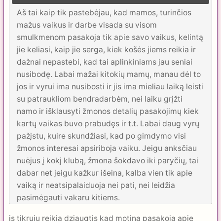
Aš tai kaip tik pastebėjau, kad mamos, turinčios
mažus vaikus ir darbe visada su visom
smulkmenom pasakoja tik apie savo vaikus, kelintą
jie keliasi, kaip jie serga, kiek košės jiems reikia ir
dažnai nepastebi, kad tai aplinkiniams jau seniai
nusibodę. Labai mažai kitokių mamų, manau dėl to
jos ir vyrui ima nusibosti ir jis ima mieliau laiką leisti
su patraukliom bendradarbėm, nei laiku grįžti
namo ir išklausyti žmonos detalių pasakojimų kiek
kartų vaikas buvo prabudęs ir t.t. Labai daug vyrų
pažįstu, kuire skundžiasi, kad po gimdymo visi
žmonos interesai apsiriboja vaiku. Jeigu anksčiau
nuėjus į kokį klubą, žmona šokdavo iki paryčių, tai
dabar net jeigu kažkur išeina, kalba vien tik apie
vaiką ir neatsipalaiduoja nei pati, nei leidžia
pasimėgauti vakaru kitiems.
is tikruju reikia dziaugtis kad motina pasakoja apie