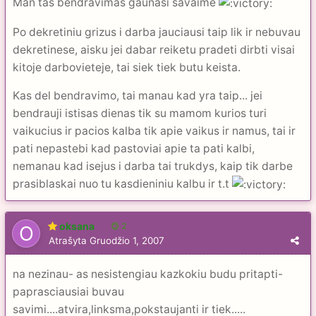
Man tas bendravimas gaunasi savaime
Po dekretiniu grizus i darba jauciausi taip lik ir nebuvau
dekretinese, aisku jei dabar reiketu pradeti dirbti visai
kitoje darbovieteje, tai siek tiek butu keista.
Kas del bendravimo, tai manau kad yra taip... jei
bendrauji istisas dienas tik su mamom kurios turi
vaikucius ir pacios kalba tik apie vaikus ir namus, tai ir
pati nepastebi kad pastoviai apie ta pati kalbi,
nemanau kad isejus i darba tai trukdys, kaip tik darbe
prasiblaskai nuo tu kasdieniniu kalbu ir t.t
oksana
2
Atrašyta
Gruodžio 1, 2007
na nezinau- as nesistengiau kazkokiu budu pritapti-
paprasciausiai buvau
savimi....atvira,linksma,pokstaujanti ir tiek.....