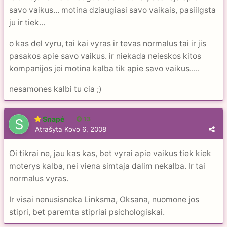
savo vaikus... motina dziaugiasi savo vaikais, pasiilgsta
ju ir tiek...
o kas del vyru, tai kai vyras ir tevas normalus tai ir jis
pasakos apie savo vaikus. ir niekada neieskos kitos
kompanijos jei motina kalba tik apie savo vaikus.....
nesamones kalbi tu cia ;)
Snapė
13
Atrašyta
Kovo 6, 2008
Oi tikrai ne, jau kas kas, bet vyrai apie vaikus tiek kiek
moterys kalba, nei viena simtaja dalim nekalba. Ir tai
normalus vyras.
Ir visai nenusisneka Linksma, Oksana, nuomone jos
stipri, bet paremta stipriai psichologiskai.