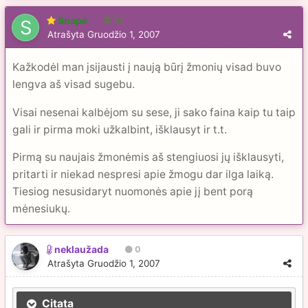
Snapė
13
Atrašyta
Gruodžio 1, 2007
Kažkodėl man įsijausti į naują būrį žmonių visad buvo
lengva aš visad sugebu.
Visai nesenai kalbėjom su sese, ji sako faina kaip tu taip
gali ir pirma moki užkalbint, išklausyt ir t.t.
Pirmą su naujais žmonėmis aš stengiuosi jų išklausyti,
pritarti ir niekad nespresi apie žmogu dar ilga laiką.
Tiesiog nesusidaryt nuomonės apie jį bent porą
mėnesiukų.
neklaužada
0
Atrašyta
Gruodžio 1, 2007
Citata