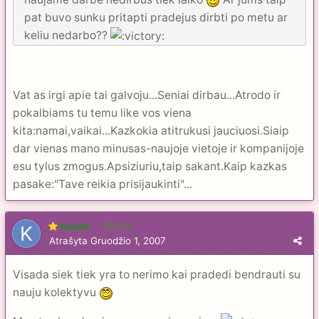
pat buvo sunku pritapti pradejus dirbti po metu ar
keliu nedarbo??
Vat as irgi apie tai galvoju...Seniai dirbau...Atrodo ir
pokalbiams tu temu like vos viena
kita:namai,vaikai...Kazkokia atitrukusi jauciuosi.Siaip
dar vienas mano minusas-naujoje vietoje ir kompanijoje
esu tylus zmogus.Apsiziuriu,taip sakant.Kaip kazkas
pasake:"Tave reikia prisijaukinti"...
kicule
104
Atrašyta
Gruodžio 1, 2007
Visada siek tiek yra to nerimo kai pradedi bendrauti su
nauju kolektyvu